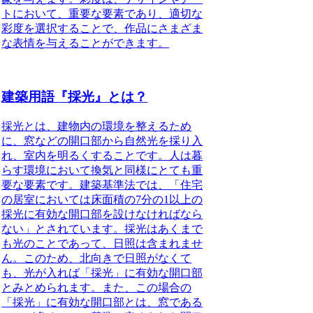
トにおいて、重要な要素であり、適切な
彩度を選択することで、作品にさまざま
な表情を与えることができます。
建築用語『採光』とは？
採光とは、
建物内の環境を整えるため
に、窓などの開口部から自然光を採り入
れ、室内を明るくすること
です。人は暮
らす環境において換気と同様にとても重
要な要素です。
建築基準法では、「住宅
の居室においては床面積の7分の1以上の
採光に有効な開口部を設けなければなら
ない」とされています。
採光はあくまで
も光のことであって、日照は含まれませ
ん。
このため、北向きで日照がなくて
も、光が入れば「採光」に有効な開口部
とみとめられます。
また、この場合の
「採光」に有効な開口部とは、窓である