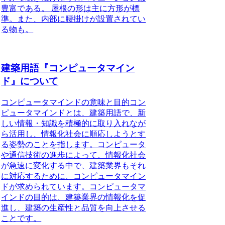
豊富である。 屋根の形は主に方形が標
準。また、内部に腰掛けが設置されてい
る物も。
建築用語『コンピュータマイン
ド』について
コンピュータマインドの意味と目的
コン
ピュータマインドとは、建築用語で、新
しい情報・知識を積極的に取り入れなが
ら活用し、情報化社会に順応しようとす
る姿勢のことを指します。コンピュータ
や通信技術の進歩によって、情報化社会
が急速に変化する中で、建築業界もそれ
に対応するために、コンピュータマイン
ドが求められています。コンピュータマ
インドの目的は、建築業界の情報化を促
進し、建築の生産性と品質を向上させる
ことです。