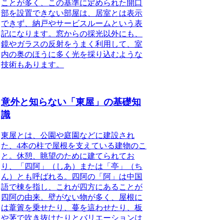
ことが多く、
この基準に定められた開口
部を設置できない部屋は、居室とは表示
できず、納戸やサービスルームという表
記になります。
窓からの採光以外にも、
鏡やガラスの反射をうまく利用して、室
内の奥のほうに多く光を採り込むような
技術
もあります。
意外と知らない「東屋」の基礎知
識
東屋
とは、公園や庭園などに建設され
た、4本の柱で屋根を支えている建物のこ
と。休憩、眺望のために建てられてお
り、「
四阿
」（しあ）または「
亭
」（ち
ん）とも呼ばれる。四阿の「阿」は中国
語で棟を指し、これが四方にあることが
四阿の由来。壁がない物が多く、屋根に
は葦簀を乗せたり、蔓を這わせたり、板
や茅で吹き抜けたりとバリエーションは