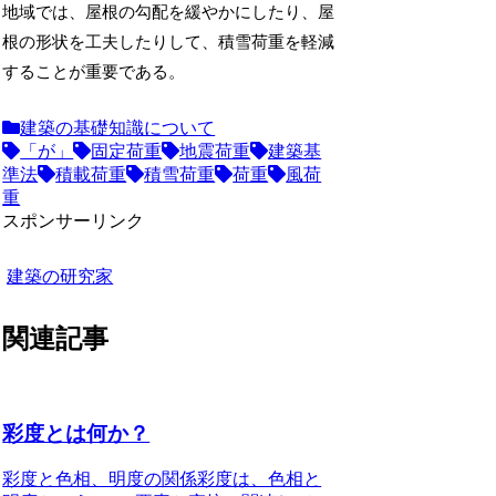
地域では、屋根の勾配を緩やかにしたり、屋
根の形状を工夫したりして、積雪荷重を軽減
することが重要である。
建築の基礎知識について
「が」
固定荷重
地震荷重
建築基
準法
積載荷重
積雪荷重
荷重
風荷
重
スポンサーリンク
建築の研究家
関連記事
彩度とは何か？
彩度と色相、明度の関係
彩度は、色相と