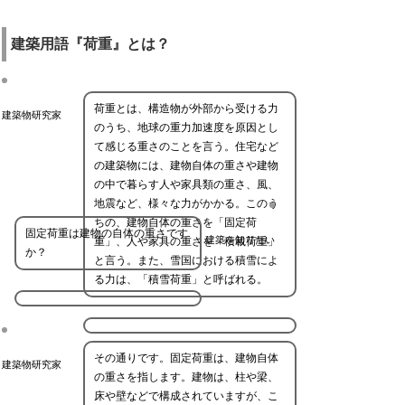
建築用語『荷重』とは？
荷重とは、構造物が外部から受ける力
建築物研究家
のうち、地球の重力加速度を原因とし
て感じる重さのことを言う。住宅など
の建築物には、建物自体の重さや建物
の中で暮らす人や家具類の重さ、風、
地震など、様々な力がかかる。このう
ちの、建物自体の重さを「固定荷
固定荷重は建物の自体の重さです
建築を知りたい
重」、人や家具の重さを「積載荷重」
か？
と言う。また、雪国における積雪によ
る力は、「積雪荷重」と呼ばれる。
その通りです。固定荷重は、建物自体
建築物研究家
の重さを指します。建物は、柱や梁、
床や壁などで構成されていますが、こ