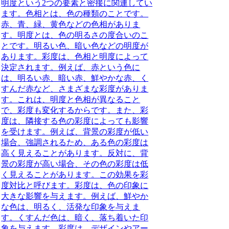
明度という2つの要素と密接に関連してい
ます。色相とは、色の種類のことです。
赤、青、緑、黄色などの色相がありま
す。明度とは、色の明るさの度合いのこ
とです。明るい色、暗い色などの明度が
あります。彩度は、色相と明度によって
決定されます。例えば、赤という色に
は、明るい赤、暗い赤、鮮やかな赤、く
すんだ赤など、さまざまな彩度がありま
す。これは、明度と色相が異なること
で、彩度も変化するからです。また、彩
度は、隣接する色の彩度によっても影響
を受けます。例えば、背景の彩度が低い
場合、強調されるため、ある色の彩度は
高く見えることがあります。反対に、背
景の彩度が高い場合、その色の彩度は低
く見えることがあります。この効果を彩
度対比と呼びます。彩度は、色の印象に
大きな影響を与えます。例えば、鮮やか
な色は、明るく、活発な印象を与えま
す。くすんだ色は、暗く、落ち着いた印
象を与えます。彩度は、デザインやアー