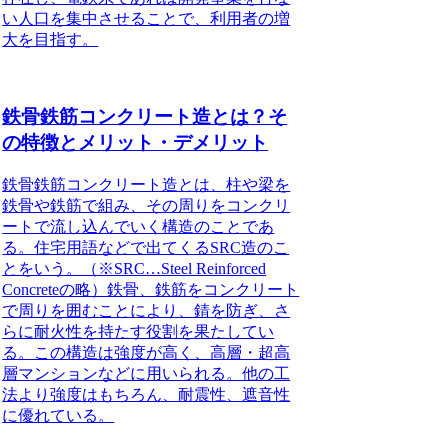
い人口を集中させることで、利用者の増
大を目指す。
鉄骨鉄筋コンクリート造とは？そ
の特徴とメリット・デメリット
鉄骨鉄筋コンクリート造とは、柱や梁を
鉄骨や鉄筋で組み、その周りをコンクリ
ートで流し込んでいく構造のことであ
る。住宅用語などで出てくるSRC造のこ
とをいう。（※SRC…Steel Reinforced
Concreteの略）
鉄骨、鉄筋をコンクリート
で周りを囲むことにより、錆を防ぎ、さ
らに耐火性を持たす役割を果たしてい
る。この構造は強度が高く、高層・超高
層マンションなどに用いられる。他の工
法より強度はもちろん、耐震性、遮音性
に優れている。