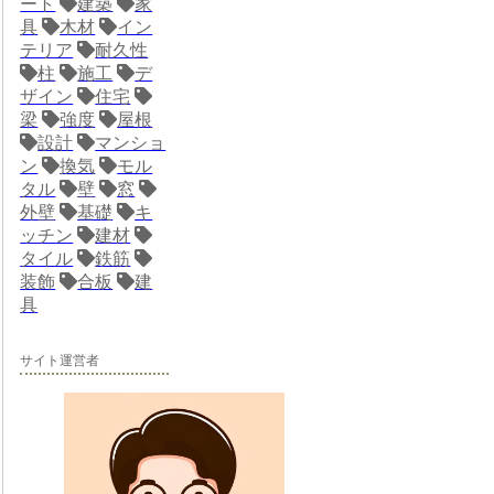
ート
建築
家
具
木材
イン
テリア
耐久性
柱
施工
デ
ザイン
住宅
梁
強度
屋根
設計
マンショ
ン
換気
モル
タル
壁
窓
外壁
基礎
キ
ッチン
建材
タイル
鉄筋
装飾
合板
建
具
サイト運営者