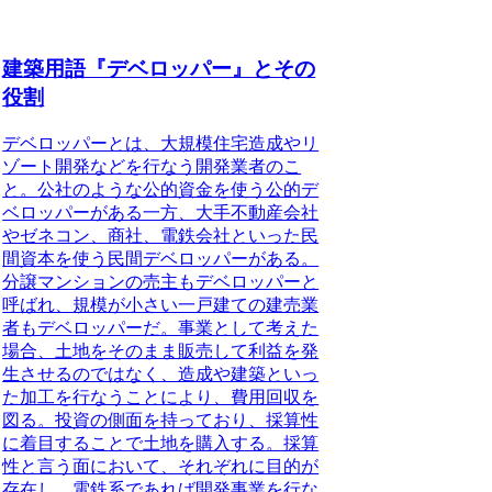
建築用語『デベロッパー』とその
役割
デベロッパーとは、大規模住宅造成やリ
ゾート開発などを行なう開発業者のこ
と。
公社のような公的資金を使う公的デ
ベロッパーがある一方、大手不動産会社
やゼネコン、商社、電鉄会社といった民
間資本を使う民間デベロッパーがある。
分譲マンションの売主もデベロッパーと
呼ばれ、規模が小さい一戸建ての建売業
者もデベロッパーだ。事業として考えた
場合、土地をそのまま販売して利益を発
生させるのではなく、造成や建築といっ
た加工を行なうことにより、費用回収を
図る。投資の側面を持っており、採算性
に着目することで土地を購入する。採算
性と言う面において、それぞれに目的が
存在し、電鉄系であれば開発事業を行な