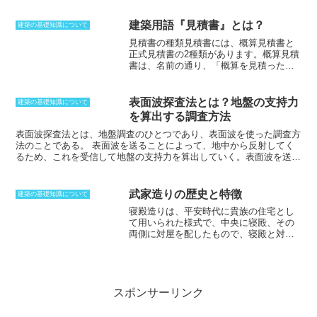
置があります。具体的には、自動車車庫
対する財産権を含むこともある。建物の
や自転車置場に供する部分の床面積（床
みでも不動産として扱われるが、この不
面積の合計の5分の1まで）、建築物の地
建築用語『見積書』とは？
建築の基礎知識について
動産の認識は、台湾の民法同様、日本特
階（その天井が地盤面からの高さ1m以下
見積書の種類
見積書には、概算見積書と
有のものであり、非常に稀なケースであ
にある物に限る）の住宅の用途に供する
正式見積書の2種類があります。概算見積
る。屋根や壁で遮断され、建物としての
部分の床面積（住宅の用途に供する床面
書は、名前の通り、「概算を見積った」
用途があり、土地に定着している物を建
積の合計の3分の1まで）などは、延べ床
もので、詳細を詰めている段階で、金額
物、その他の物は動産とみなされる。た
面積から除外できることとなっていま
変更などの可能性もありえます。正式見
だし、土地や建物の他にも、
立木法で登
す。
積書は、発注者と請負者の間で正式に合
記された樹木、特定の工場内にある機
表面波探査法とは？地盤の支持力
建築の基礎知識について
意した見積書で、発注者が発注書を発行
材、鉄道財団といったものも不動産とし
を算出する調査方法
することで契約が成立します。概算見積
て判断され、行政や法律においては、そ
書は、以下のような場合に作成されま
表面波探査法とは、地盤調査のひとつであり、表面波を使った調査方
の他、船舶や航空機、鉱業権なども不動
す。・発注者が予算を把握したい場合・
法のことである。
表面波を送ることによって、地中から反射してく
産に準ずるものとして扱われている。
発注者が複数の業者から見積もりを取り
るため、これを受信して地盤の支持力を算出していく。表面波を送る
たい場合・発注者が請負者に工事を発注
ということは、実際に地盤を揺らす方法であり、
振動状況や地盤の固
するかどうかを検討する場合正式見積書
有周期も知ることができるようになる。
微弱な地震波であるとも言
は、以下のような場合に作成されま
えるが、これに使う機材を
垂直起震機
と呼ぶ。建物にも使うことがで
武家造りの歴史と特徴
建築の基礎知識について
す。・発注者と請負者の間で契約を締結
きるが、大きな地震が発生したときに、いったいどのような周期を持
寝殿造り
は、平安時代に貴族の住宅とし
する場合・発注者が請負者に工事の追加
っているのか、
地盤が持つ固有周期と共振するのかといったことを知
て用いられた様式で、中央に寝殿、その
発注を行う場合・発注者が請負者に工事
ることができる。
共振を起こすと揺れは大きくなっていってしまう
両側に対屋を配したもので、寝殿と対屋
の変更を依頼する場合
ことから、増幅するかどうかといったことも情報として分かる。
は渡り廊下で結ばれていました。
武家造
り
は、鎌倉時代に大きくなっていく武家
の住宅で用いられた様式で、寝殿造りに
書院造りの様態が加わり、床の間の脇に
机と障子を作るのが特徴です。
書院造り
スポンサーリンク
は、室町時代に発展した様式で、武家造
りから派生したものです。書院造りは、