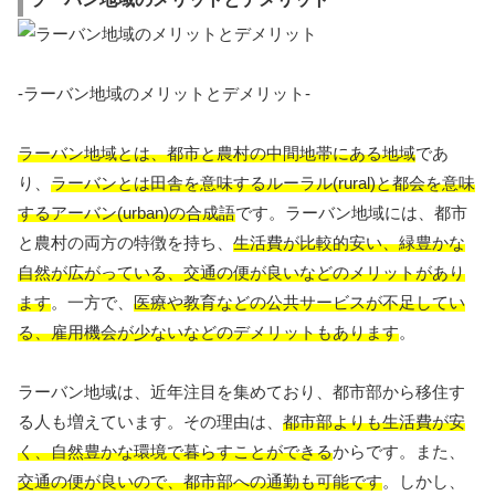
-ラーバン地域のメリットとデメリット-
ラーバン地域とは、都市と農村の中間地帯にある地域
であ
り、
ラーバンとは田舎を意味するルーラル(rural)と都会を意味
するアーバン(urban)の合成語
です。ラーバン地域には、都市
と農村の両方の特徴を持ち、
生活費が比較的安い、緑豊かな
自然が広がっている、交通の便が良いなどのメリットがあり
ます
。一方で、
医療や教育などの公共サービスが不足してい
る、雇用機会が少ないなどのデメリットもあります
。
ラーバン地域は、近年注目を集めており、都市部から移住す
る人も増えています。その理由は、
都市部よりも生活費が安
く、自然豊かな環境で暮らすことができる
からです。また、
交通の便が良いので、都市部への通勤も可能です
。しかし、