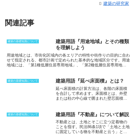
建築の研究家
関連記事
建築用語『用途地域』とその種類
建築の基礎知識について
を理解しよう
用途地域とは、市街化区域内の各エリアの特性や街作りの目的に合わ
せて指定される、都市計画で定められた基本的な地域区分です。
用途
地域には、「第1種低層住居専用地域」、「第2種低層住居専用地
域」、「第1種中高層住居専用地域」、「第2種中高層住居専用地
域」、「第1種住居地域」、「第2種住居地域」、「準住居地域」、
「近隣商業地域」、「商業地域」、「準工業地域」、「工業地域」、
建築用語『延べ床面積』とは？
建築の基礎知識について
「工業専用地域」の12種類があり（都市計画法8条）、それぞれに建
延べ床面積の計算方法
は、各階の床面積
てられる建物の種類、用途、容積率、建ぺい率、規模、日影などが決
を合計して求めます。床面積とは、外壁
められています。用途地域は、乱開発から住環境を守り、住居、商
または柱の中心線で囲まれた壁芯面積の
業、工業など、それぞれの地域にふさわしい発達を促すためのもので
ことです。地階や塔屋がある場合は、い
あり、その地域区分は周辺環境を知る上で参考となります。
くら小さくても算入します。ただし、床
自体がない吹き抜け部分や、バルコニー
建築用語『不動産』について解説
建築の基礎知識について
の先端から2mまでの部分、庇、ピロテ
不動産とは、土地とそこに立つ定着物の
ィ、ポーチなど、壁で囲まれていない部
ことを指す。民法86条1項で「土地と土地
分は算入しません。延べ床面積の計算の
に固定している物を不動産と云う」と定
際に、容積率を算出する場合は、緩和措
められている。
広義では土地と定着物に