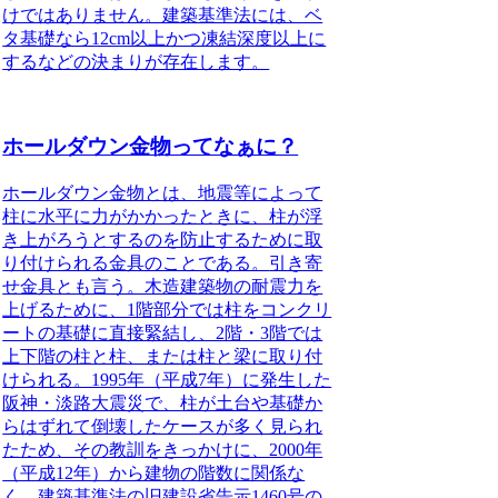
けではありません。建築基準法には、ベ
タ基礎なら12cm以上かつ凍結深度以上に
するなどの決まりが存在します。
ホールダウン金物ってなぁに？
ホールダウン金物とは、地震等によって
柱に水平に力がかかったときに、柱が浮
き上がろうとするのを防止するために取
り付けられる金具のことである。
引き寄
せ金具とも言う。木造建築物の耐震力を
上げるために、1階部分では柱をコンクリ
ートの基礎に直接緊結し、2階・3階では
上下階の柱と柱、または柱と梁に取り付
けられる。1995年（平成7年）に発生した
阪神・淡路大震災で、柱が土台や基礎か
らはずれて倒壊したケースが多く見られ
たため、その教訓をきっかけに、2000年
（平成12年）から建物の階数に関係な
く、建築基準法の旧建設省告示1460号の