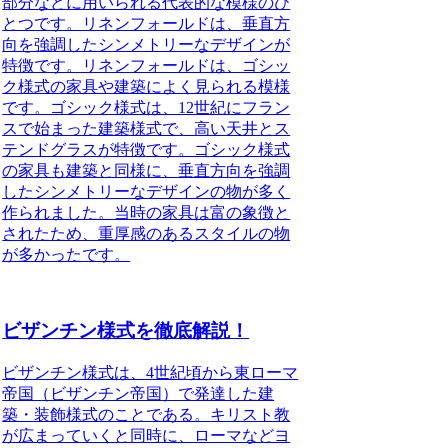
部分などに用いられる代表的な模様のひ
とつです。リネンフォールドは、
垂直方
向を強調したシンメトリーなデザイン
が
特徴です。リネンフォールドは、
ゴシッ
ク様式の家具や建築によく見られる模様
です。ゴシック様式は、12世紀にフラン
スで始まった建築様式で、高い天井とス
テンドグラスが特徴です。ゴシック様式
の家具も建築と同様に、垂直方向を強調
したシンメトリーなデザインの物が多く
作られました。当時の家具は富の象徴と
されたため、重厚感のあるスタイルの物
が多かったです。
ビザンチン様式を徹底解説！
ビザンチン様式は、4世紀頃から東ローマ
帝国（ビザンチン帝国）で発達した建
築・装飾様式のことである。
キリスト教
が広まっていくと同時に、ローマなどヨ