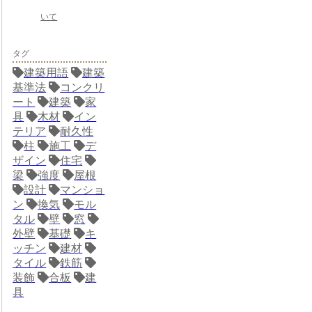
いて
タグ
建築用語
建築
基準法
コンクリ
ート
建築
家
具
木材
イン
テリア
耐久性
柱
施工
デ
ザイン
住宅
梁
強度
屋根
設計
マンショ
ン
換気
モル
タル
壁
窓
外壁
基礎
キ
ッチン
建材
タイル
鉄筋
装飾
合板
建
具