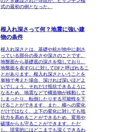
のとき建設された寺院が、ビザンチン様
式の最初の例となった。
根入れ深さって何？地震に強い建
物の条件
根入れ深さとは、基礎や杭が地中に刺さ
っている部分の長さや深さのことです。
地盤面から基礎底の深さを指しており、
地盤面を表すGLに対してDFと呼ばれるこ
とがあります。根入れ深さということを
単独で考えた場合、深ければ深いほどよ
いでしょう。それだけ抵抗できるように
なるため、地震などで構造物が移動して
しまったり、転倒したりする可能性を下
げることができます。また、横への変化
だけではなく、上下の変化に対しても抵
抗力を高めることができるため、変形や
破壊からも守ることができます。ただ
し、現実的にはどこまでも深くできるわ