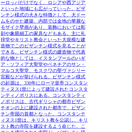
ーロッパだけでなく、ロシアや西アジア
といった地域にも広がっていった。ビザ
ンチン様式の大きな特徴として、
大ドー
ムをのせた建築、内部では金地の華麗な
モザイク壁画があり、装飾においては彫
刻や象眼細工の家具などもある。
主に礼
拝堂やキリスト教会といった大規模な建
造物でこのビザンチン様式を見ることが
できる。ビザンチン様式の建造物で代表
的な物としては、イスタンブールのハギ
ア・ソフィア大聖堂やベネチアのサン・
マルコ大聖堂、モスクワの聖ヴァシリー
宮殿などが挙げられる。ビザンチン様式
の起源は、330年にローマ皇帝コンスタン
ティヌス1世によって建設されたコンスタ
ンティノポリスにある。コンスタンティ
ノポリスは、古代ギリシャの都市ビザン
チオンの上に建設された都市で、ビザン
チン帝国の首都となった。コンスタンテ
ィヌス1世は、キリスト教を公認し、キリ
スト教の寺院を建設するよう命じた。こ