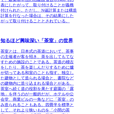
表にしたがって、取り付けることが義務
付けられた。ただし、N値計算または構造
計算を行なった場合は、その結果にした
がって取り付けることとされている。
知るほど興味深い「茶室」の世界
茶室とは
、日本式の茶道において、茶事
の主催者が客を招き、茶を出してもてな
すための施設のことである。
茶道の稽古
をしたり
、
茶を楽しんだり
するために爐
が切ってある和室のことも指す。
独立し
た建物として造られる場合と
、書院など
の建物内に造り込まれる場合とがある。
茶室へ続く道の役割を果たす庭園の「露
地」を伴うのが一般的
だが、ホテルや公
会堂、商業ビルの一角などに「茶室」の
み造られることもある。
四畳半を標準と
して
、それより狭いものを「小間の茶