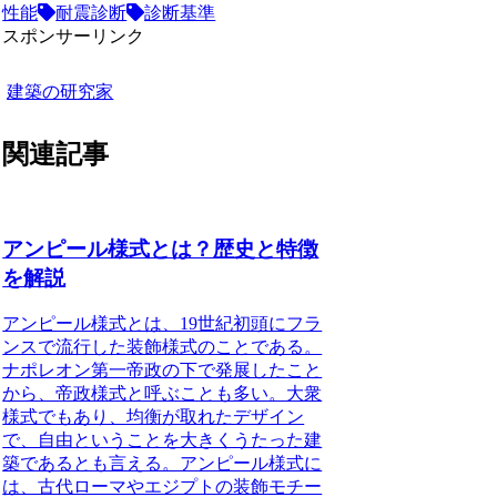
性能
耐震診断
診断基準
スポンサーリンク
建築の研究家
関連記事
アンピール様式とは？歴史と特徴
を解説
アンピール様式とは、19世紀初頭にフラ
ンスで流行した装飾様式のことである。
ナポレオン第一帝政の下で発展したこと
から、帝政様式と呼ぶことも多い。大衆
様式でもあり、均衡が取れたデザイン
で、自由ということを大きくうたった建
築であるとも言える。アンピール様式に
は、古代ローマやエジプトの装飾モチー