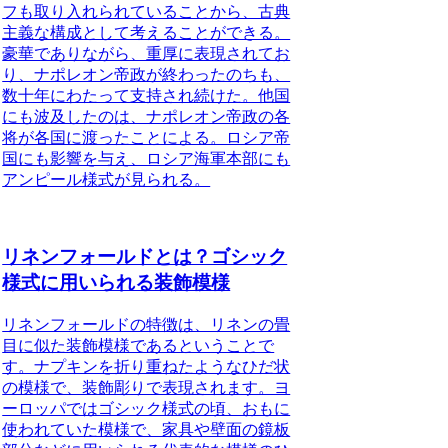
フも取り入れられていることから、古典
主義な構成として考えることができる。
豪華でありながら、重厚に表現されてお
り、ナポレオン帝政が終わったのちも、
数十年にわたって支持され続けた。他国
にも波及したのは、ナポレオン帝政の各
将が各国に渡ったことによる。ロシア帝
国にも影響を与え、ロシア海軍本部にも
アンピール様式が見られる。
リネンフォールドとは？ゴシック
様式に用いられる装飾模様
リネンフォールドの特徴
は、リネンの畳
目に似た装飾模様であるということで
す。ナプキンを折り重ねたようなひだ状
の模様で、装飾彫りで表現されます。ヨ
ーロッパではゴシック様式の頃、おもに
使われていた模様で、家具や壁面の鏡板