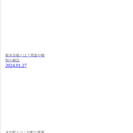
耐水合板とは？用途や種
類を解説
2024.01.27
水勾配とは｜勾配の重要