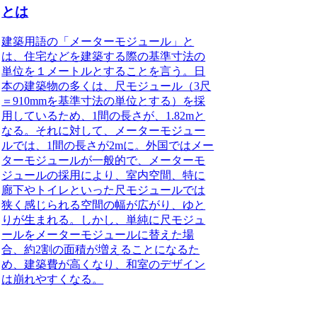
とは
建築用語の
「メーターモジュール」
と
は、住宅などを建築する際の基準寸法の
単位を１メートルとすることを言う。日
本の建築物の多くは、尺モジュール（3尺
＝910mmを基準寸法の単位とする）を採
用しているため、1間の長さが、1.82mと
なる。それに対して、メーターモジュー
ルでは、1間の長さが2mに。外国ではメー
ターモジュールが一般的で、メーターモ
ジュールの採用により、室内空間、特に
廊下やトイレといった尺モジュールでは
狭く感じられる空間の幅が広がり、ゆと
りが生まれる。しかし、単純に尺モジュ
ールをメーターモジュールに替えた場
合、約2割の面積が増えることになるた
め、建築費が高くなり、和室のデザイン
は崩れやすくなる。