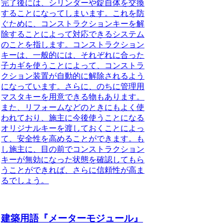
完了後には、シリンダーや錠自体を交換
することになってしまいます。これを防
ぐために、コンストラクションキーを解
除することによって対応できるシステム
のことを指します。コンストラクション
キーは、一般的には、それぞれに合った
子カギを使うことによって、コンストラ
クション装置が自動的に解除されるよう
になっています。さらに、のちに管理用
マスタキーを用意できる物もあります。
また、リフォームなどのときにもよく使
われており、施主に今後使うことになる
オリジナルキーを渡しておくことによっ
て、安全性を高めることができます。も
し施主に、目の前でコンストラクション
キーが無効になった状態を確認してもら
うことができれば、さらに信頼性が高ま
るでしょう。
建築用語『メーターモジュール』