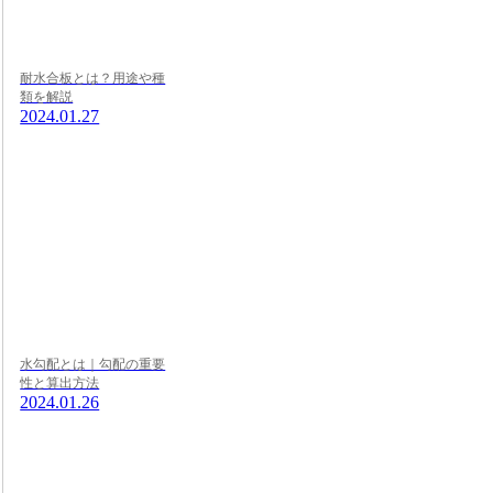
耐水合板とは？用途や種
類を解説
2024.01.27
水勾配とは｜勾配の重要
性と算出方法
2024.01.26