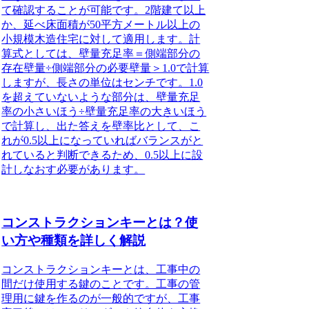
て確認することが可能です。2階建て以上
か、延べ床面積が50平方メートル以上の
小規模木造住宅に対して適用します。計
算式としては、壁量充足率＝側端部分の
存在壁量÷側端部分の必要壁量＞1.0で計算
しますが、長さの単位はセンチです。1.0
を超えていないような部分は、壁量充足
率の小さいほう÷壁量充足率の大きいほう
で計算し、出た答えを壁率比として、こ
れが0.5以上になっていればバランスがと
れていると判断できるため、0.5以上に設
計しなおす必要があります。
コンストラクションキーとは？使
い方や種類を詳しく解説
コンストラクションキーとは、工事中の
間だけ使用する鍵のこと
です。工事の管
理用に鍵を作るのが一般的ですが、工事