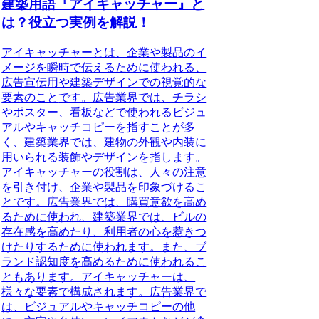
建築用語『アイキャッチャー』と
は？役立つ実例を解説！
アイキャッチャーとは、企業や製品のイ
メージを瞬時で伝えるために使われる、
広告宣伝用や建築デザインでの視覚的な
要素のこと
です。広告業界では、チラシ
やポスター、看板などで使われるビジュ
アルやキャッチコピーを指すことが多
く、建築業界では、建物の外観や内装に
用いられる装飾やデザインを指します。
アイキャッチャーの役割は、人々の注意
を引き付け、企業や製品を印象づけるこ
とです。広告業界では、購買意欲を高め
るために使われ、建築業界では、ビルの
存在感を高めたり、利用者の心を惹きつ
けたりするために使われます。また、ブ
ランド認知度を高めるために使われるこ
ともあります。アイキャッチャーは、
様々な要素で構成されます。広告業界で
は、ビジュアルやキャッチコピーの他