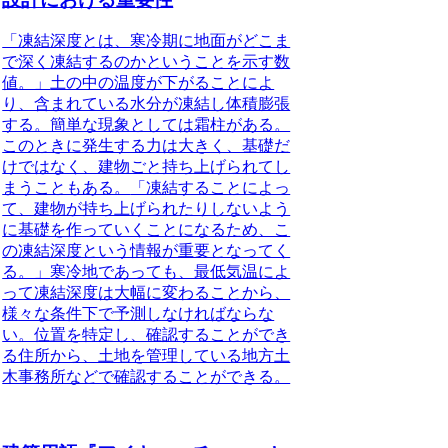
「凍結深度とは、寒冷期に地面がどこま
で深く凍結するのかということを示す数
値。」
土の中の温度が下がることによ
り、含まれている水分が凍結し体積膨張
する。簡単な現象としては霜柱がある。
このときに発生する力は大きく、基礎だ
けではなく、建物ごと持ち上げられてし
まうこともある。
「凍結することによっ
て、建物が持ち上げられたりしないよう
に基礎を作っていくことになるため、こ
の凍結深度という情報が重要となってく
る。」
寒冷地であっても、最低気温によ
って凍結深度は大幅に変わることから、
様々な条件下で予測しなければならな
い。位置を特定し、確認することができ
る住所から、土地を管理している地方土
木事務所などで確認することができる。