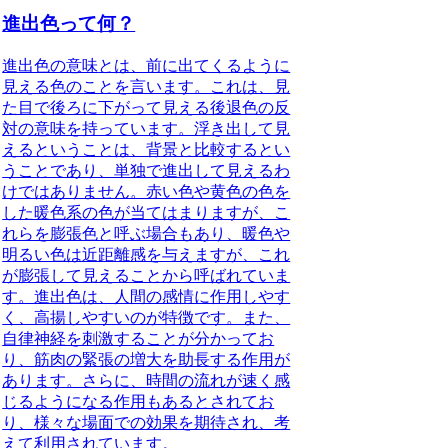
進出色って何？
進出色の意味
とは、前に出てくるように
見える色のことを言います。これは、見
た目で後ろに下がって見える後退色の反
対の意味を持っています。浮き出して見
えるということは、背景と比較するとい
うことであり、単独で進出して見えるわ
けではありません。赤い色や黄色の色を
した暖色系の色が当てはまりますが、こ
れらを膨張色と呼ぶ場合もあり、暖色や
明るい色は近距離感を与えますが、これ
が膨張して見えることから呼ばれていま
す。進出色は、人間の感情に作用しやす
く、高揚しやすいのが特徴です。また、
自律神経を刺激することが分かってお
り、筋肉の緊張の増大を助長する作用が
あります。さらに、時間の流れが速く感
じるようになる作用もあるとされてお
り、様々な場面での効果を期待され、考
えて利用されています。