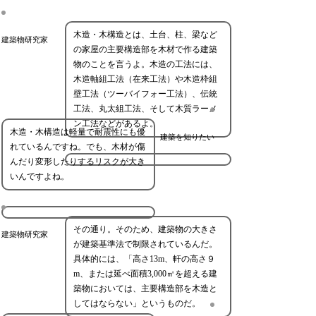
木造・木構造とは、土台、柱、梁など
建築物研究家
の家屋の主要構造部を木材で作る建築
物のことを言うよ。木造の工法には、
木造軸組工法（在来工法）や木造枠組
壁工法（ツーバイフォー工法）、伝統
工法、丸太組工法、そして木質ラーメ
ン工法などがあるよ。
木造・木構造は軽量で耐震性にも優
建築を知りたい
れているんですね。でも、木材が傷
んだり変形したりするリスクが大き
いんですよね。
その通り。そのため、建築物の大きさ
建築物研究家
が建築基準法で制限されているんだ。
具体的には、「高さ13m、軒の高さ９
m、または延べ面積3,000㎡を超える建
築物においては、主要構造部を木造と
してはならない」というものだ。