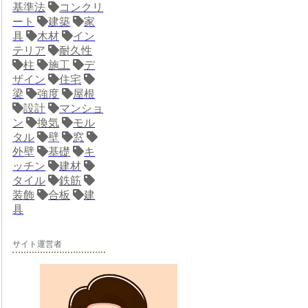
基準法
コンクリ
ート
建築
家
具
木材
イン
テリア
耐久性
柱
施工
デ
ザイン
住宅
梁
強度
屋根
設計
マンショ
ン
換気
モル
タル
壁
窓
外壁
基礎
キ
ッチン
建材
タイル
鉄筋
装飾
合板
建
具
サイト運営者