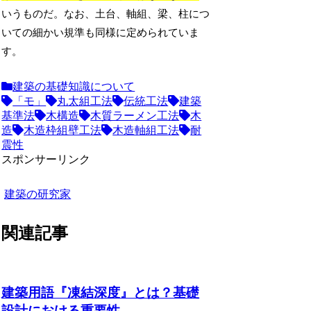
いうものだ。なお、土台、軸組、梁、柱につ
いての細かい規準も同様に定められていま
す。
建築の基礎知識について
「モ」
丸太組工法
伝統工法
建築
基準法
木構造
木質ラーメン工法
木
造
木造枠組壁工法
木造軸組工法
耐
震性
スポンサーリンク
建築の研究家
関連記事
建築用語『凍結深度』とは？基礎
設計における重要性