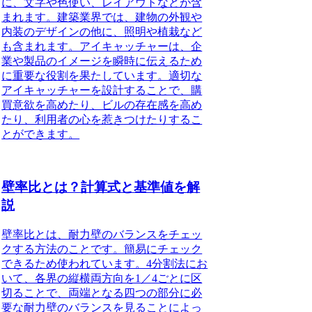
に、文字や色使い、レイアウトなどが含
まれます。建築業界では、建物の外観や
内装のデザインの他に、照明や植栽など
も含まれます。アイキャッチャーは、企
業や製品のイメージを瞬時に伝えるため
に重要な役割を果たしています。適切な
アイキャッチャーを設計することで、購
買意欲を高めたり、ビルの存在感を高め
たり、利用者の心を惹きつけたりするこ
とができます。
壁率比とは？計算式と基準値を解
説
壁率比とは、耐力壁のバランスをチェッ
クする方法のこと
です。簡易にチェック
できるため使われています。4分割法にお
いて、各界の縦横両方向を1／4ごとに区
切ることで、両端となる四つの部分に必
要な耐力壁のバランスを見ることによっ