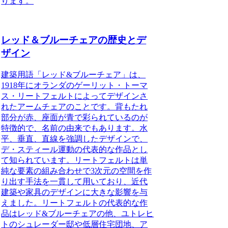
ります。
レッド＆ブルーチェアの歴史とデ
ザイン
建築用語「レッド&ブルーチェア」
は、
1918年にオランダのゲーリット・トーマ
ス・リートフェルトによってデザインさ
れたアームチェアのことです。背もたれ
部分が赤、座面が青で彩られているのが
特徴的で、名前の由来でもあります。水
平、垂直、直線を強調したデザインで、
デ・スティール運動の代表的な作品とし
て知られています。リートフェルトは単
純な要素の組み合わせで3次元の空間を作
り出す手法を一貫して用いており、近代
建築や家具のデザインに大きな影響を与
えました。リートフェルトの代表的な作
品はレッド&ブルーチェアの他、ユトレヒ
トのシュレーダー邸や低層住宅団地、ア