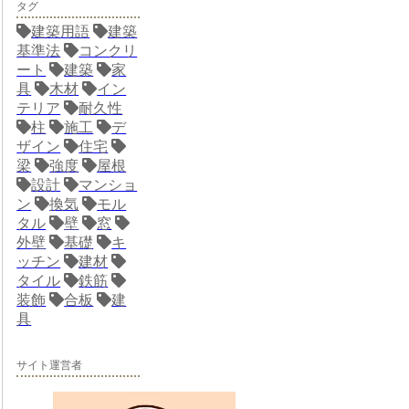
タグ
建築用語
建築
基準法
コンクリ
ート
建築
家
具
木材
イン
テリア
耐久性
柱
施工
デ
ザイン
住宅
梁
強度
屋根
設計
マンショ
ン
換気
モル
タル
壁
窓
外壁
基礎
キ
ッチン
建材
タイル
鉄筋
装飾
合板
建
具
サイト運営者