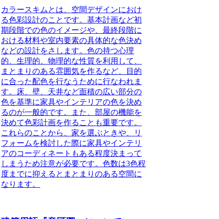
カラースキムとは、空間デザインにおけ
る色彩設計のことです。
基本計画など初
期段階での色のイメージや、最終段階に
おける材料や室内要素の具体的な色決め
などの設計をさします。色の持つ心理
的、生理的、物理的な性質を利用して、
まとまりのある雰囲気を作るなど、目的
に合った配色を行なうために行なわれま
す。床、壁、天井など面積の広い部分の
色を基準に家具やインテリアの色を決め
るのが一般的です。また、部屋の機能を
決めて色彩計画を作ることも重要です。
これらのことから、家を選ぶときや、リ
フォームを検討した際に家具やインテリ
アのコーディネートもある程度決まって
しまうため注意が必要です。
色数は3色程
度までに抑えるとまとまりのある空間に
なります。