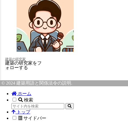
建築の研究家
建築の研究家をフ
ォローする
© 2024 建築用語と関係法令の説明.
ホーム
検索
トップ
サイドバー