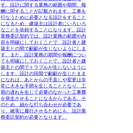
す。設計に関する業務の範囲や期間、報
酬に関することが記載されます。工事を
行なうために必要となる設計をすること
になるため、建築主は設計者にいろいろ
なことを依頼することになります。設計
業務委託契約では、
設計業務の範囲や内
容を明確にしておくことで、設計者と建
築主との間で齟齬が生じないようにしま
す。
また、
設計業務の期間や報酬につい
ても明確にしておくことで、設計者と建
築主との間でトラブルが生じないように
します。
設計の段階で齟齬が生じたまま
になれば、あとからの手直しや変更は非
常に大きな手間を生じることとなり、工
期の遅れを生じて必要のなかった工事費
を発生させることになるからである。そ
のため、
細かな打ち合わせが必要であ
り、確実に履行させるためにも、設計業
務委託契約が必要
となります。