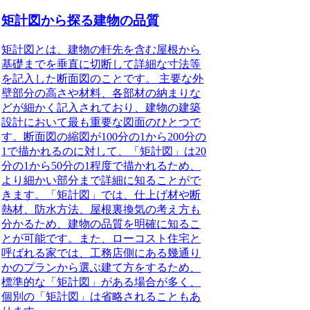
矩計図から探る建物の品質
矩計図とは、建物の軒先を含む屋根から
基礎までを垂直に切断して詳細な寸法等
を記入した断面図のことです。
主要な外
壁部分の高さや材料、各部材の納まりな
どが細かく記入されており、建物の建築
設計において最も重要な図面のひとつで
す。断面図の縮図が100分の1から200分の
1で描かれるのに対して、「矩計図」は20
分の1から50分の1程度で描かれるため、
より細かい部分まで詳細に知ることがで
きます。「矩計図」では、仕上げ材や断
熱材、防水方法、屋根裏換気の考え方も
分かるため、建物の品質を明確に知るこ
とが可能です。また、ローコスト住宅と
呼ばれる家では、工務店側にある幾通り
かのプランから選ぶ建て方をするため、
標準的な「矩計図」がある場合が多く、
個別の「矩計図」は省略されることもあ