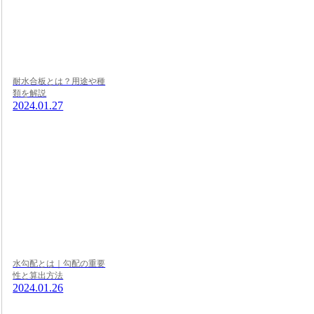
耐水合板とは？用途や種
類を解説
2024.01.27
水勾配とは｜勾配の重要
性と算出方法
2024.01.26