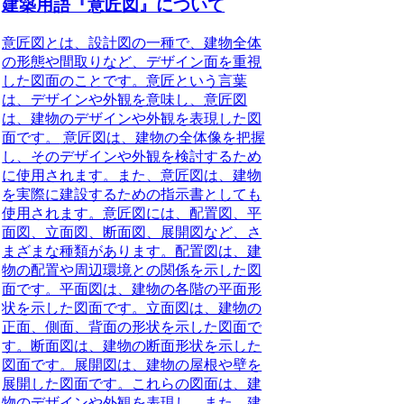
建築用語『意匠図』について
意匠図とは、設計図の一種で、建物全体
の形態や間取りなど、デザイン面を重視
した図面のことです。意匠という言葉
は、デザインや外観を意味し、意匠図
は、建物のデザインや外観を表現した図
面です。
意匠図は、建物の全体像を把握
し、そのデザインや外観を検討するため
に使用されます。また、意匠図は、建物
を実際に建設するための指示書としても
使用されます。意匠図には、配置図、平
面図、立面図、断面図、展開図など、さ
まざまな種類があります。配置図は、建
物の配置や周辺環境との関係を示した図
面です。平面図は、建物の各階の平面形
状を示した図面です。立面図は、建物の
正面、側面、背面の形状を示した図面で
す。断面図は、建物の断面形状を示した
図面です。展開図は、建物の屋根や壁を
展開した図面です。これらの図面は、建
物のデザインや外観を表現し、また、建