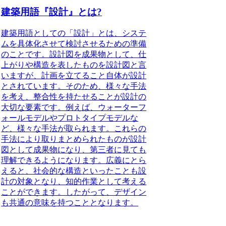
建築用語『設計』とは?
建築用語としての「設計」とは、システ
ムを具体化させて検討させるための準備
のことです。
設計図を成果物
として、仕
上がりや構造を表したものを設計図と言
いますが、計画を立てること自体が設計
とされています。そのため、様々な手法
を考え、整合性を持たせることが設計の
大切な要素です。例えば、ウォーターフ
ォールモデルやプロトタイプモデルな
ど、様々な手法が取られます。これらの
手法により取りまとめられたものが設計
図として成果物になり、第三者に見ても
理解できるようになります。広義にとら
えると、社会的な構造といったことも設
計の対象となり、知的作業として考える
ことができます。したがって、デザイン
も共通の意味を持つこととなります。