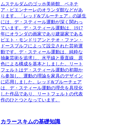
ムステルダムのゴッホ美術館、ベネチ
ア・ビエンナーレのオランダ館などがあ
ります。
「レッド&ブルーチェア」の誕生
には、デ・スティール運動が深く関わっ
ています。
デ・スティール運動は、1917
年にオランダの画家であり建築家である
ピエト・モンドリアンとテオ・ファン・
ドースブルフによって設立された芸術運
動です。デ・スティール運動は、純粋な
抽象芸術を追求し、水平線と垂直線、原
色による構成を基本としました。リート
フェルトはデ・スティール運動の初期か
ら参加し、運動の理論を家具のデザイン
に応用しました。レッド&ブルーチェア
は、デ・スティール運動の理念を具現化
した作品であり、リートフェルトの代表
作のひとつとなっています。
カラースキムの基礎知識