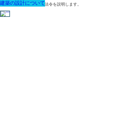
建築の設計について
建築の設計について
建築の設計について
建築の設計について
建築の設計について
建築の設計について
建築の設計について
建築に関する用語と関連法令を説明します。