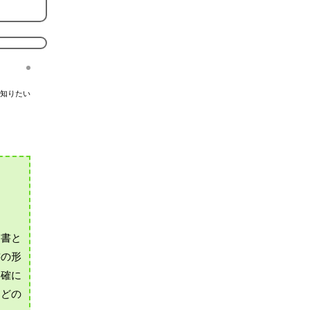
知りたい
図書と
書の形
的確に
などの