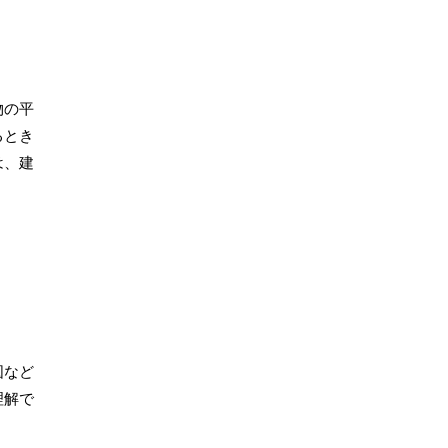
物の平
るとき
は、建
図など
理解で