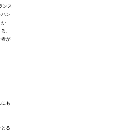
ランス
ーハン
とか
える。
た者が
スにも
をとる