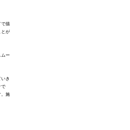
ドで描
ことが
スムー
ていき
計で
す。施