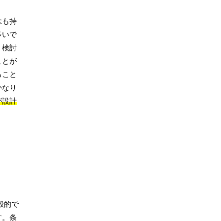
味も持
多いで
、検討
ことが
ること
かなり
が設計
般的で
す。条