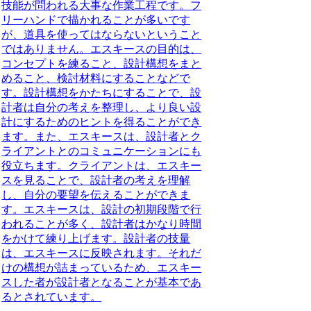
技能が問われる大事な作業工程です。フ
リーハンドで描かれることが多いです
が、道具を使ってはならないということ
ではありません。エスキースの目的は、
コンセプトを練ること、設計構想をまと
めること、検討材料にすることなどで
す。設計構想をかたちにすることで、設
計者は自分の考えを整理し、より良い設
計にするためのヒントを得ることができ
ます。また、エスキースは、設計者とク
ライアントとのコミュニケーションにも
役立ちます。クライアントは、エスキー
スを見ることで、設計者の考えを理解
し、自分の要望を伝えることができま
す。エスキースは、設計の初期段階で行
われることが多く、設計者はかなり時間
をかけて練り上げます。設計者の技量
は、エスキースに反映されます。それだ
けの構想が詰まっているため、
エスキー
スした者が設計者となることが基本であ
る
とされています。