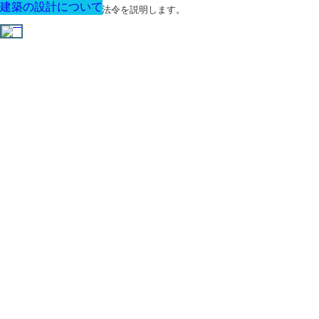
建築の設計について
建築の設計について
建築の設計について
建築の設計について
建築の設計について
建築の設計について
建築の設計について
建築に関する用語と関連法令を説明します。