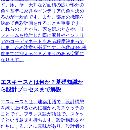
す。床、壁、天井など面積の広い部分の
色を基準に家具やインテリアの色を決め
るのが一般的です。また、部屋の機能を
決めて色彩計画を作ることも重要です。
これらのことから、家を選ぶときや、リ
フォームを検討した際に家具やインテリ
アのコーディネートもある程度決まって
しまうため注意が必要です。
色数は3色程
度までに抑えるとまとまりのある空間に
なります。
エスキースとは何か？基礎知識か
ら設計プロセスまで解説
エスキースとは、建築用語で、設計構想
を練り上げるために描かれるスケッチの
こと
です。フランス語が語源で、スケッ
チという意味も持ちます。設計構想をか
たちにすることに意味があり、設計者の