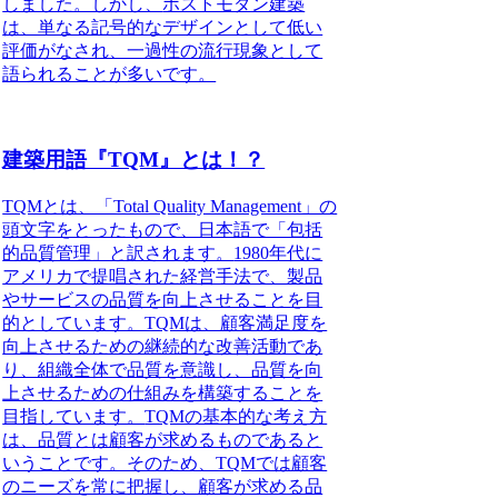
しました。しかし、
ポストモダン建築
は、単なる記号的なデザインとして低い
評価がなされ、一過性の流行現象として
語られることが多いです。
建築用語『TQM』とは！？
TQMとは、「Total Quality Management」の
頭文字をとったもので、日本語で「包括
的品質管理」と訳されます。
1980年代に
アメリカで提唱された経営手法で、製品
やサービスの品質を向上させることを目
的としています。TQMは、顧客満足度を
向上させるための継続的な改善活動であ
り、組織全体で品質を意識し、品質を向
上させるための仕組みを構築することを
目指しています。
TQMの基本的な考え方
は、品質とは顧客が求めるものであると
いうことです。そのため、TQMでは顧客
のニーズを常に把握し、顧客が求める品