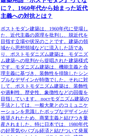
建築用語『ポストモダン』ってな
に？、1960年代から始まった近代
主義への対抗とは？
ポストモダン建築は、
1960年代に登場し
た、近代主義の原理を批判し、脱近代を
目指す立場や状況のこと
です。建築の領
域から思想領域などに流入した語であ
り、ポストモダニズム建築は、モダニズ
ム建築への批判から提唱された建築様式
です。
モダニズム建築は、機能主義と合
理主義に基づき、装飾性を排除したシン
プルなデザインが特徴でした。それに対
して、ポストモダニズム建築は、装飾性
や過剰性、歴史性、象徴性などの回復を
目指しています。
постモダニズム建築の
手法としては、一般大衆とのコミュニケ
ーションを意識したポップなデザインが
推奨されたため、商業主義と結びつき量
産されました。特に日本では、
1980年代
の好景気やバブル経済と結びついて発展