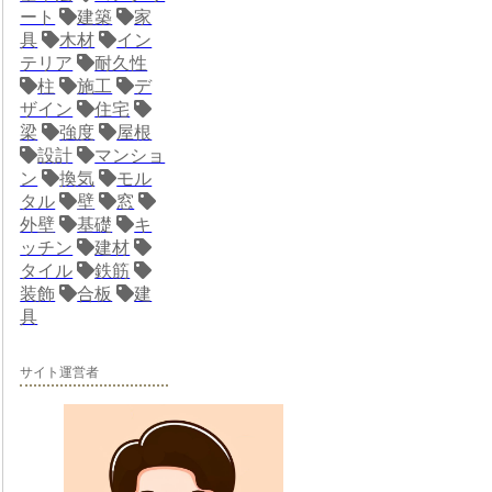
ート
建築
家
具
木材
イン
テリア
耐久性
柱
施工
デ
ザイン
住宅
梁
強度
屋根
設計
マンショ
ン
換気
モル
タル
壁
窓
外壁
基礎
キ
ッチン
建材
タイル
鉄筋
装飾
合板
建
具
サイト運営者