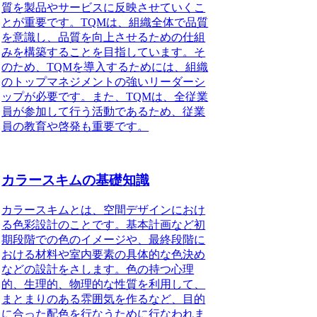
質を製品やサービスに反映させていくこ
とが重要です。TQMは、組織全体で品質
を意識し、品質を向上させるための仕組
みを構築することを目指しています。そ
のため、TQMを導入するためには、組織
のトップマネジメントの強いリーダーシ
ップが必要です。また、TQMは、全従業
員が参加して行う活動であるため、従業
員の教育や啓発も重要です。
カラースキムの基礎知識
カラースキムとは、空間デザインにおけ
る色彩設計のことです。
基本計画など初
期段階での色のイメージや、最終段階に
おける材料や室内要素の具体的な色決め
などの設計をさします。色の持つ心理
的、生理的、物理的な性質を利用して、
まとまりのある雰囲気を作るなど、目的
に合った配色を行なうために行なわれま