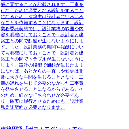
酬に関することが記載されます。工事を
行なうために必要となる設計をすること
になるため、建築主は設計者にいろいろ
なことを依頼することになります。設計
業務委託契約では、
設計業務の範囲や内
容を明確にしておくことで、設計者と建
築主との間で齟齬が生じないようにしま
す。
また、
設計業務の期間や報酬につい
ても明確にしておくことで、設計者と建
築主との間でトラブルが生じないように
します。
設計の段階で齟齬が生じたまま
になれば、あとからの手直しや変更は非
常に大きな手間を生じることとなり、工
期の遅れを生じて必要のなかった工事費
を発生させることになるからである。そ
のため、
細かな打ち合わせが必要であ
り、確実に履行させるためにも、設計業
務委託契約が必要
となります。