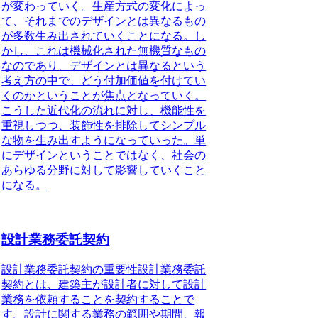
が変わっていく。生産方式の変化によっ
て、それまでのデザインとは異なるもの
が多数生み出されていくことになる。し
かし、これは機械化された無機質なもの
なのであり、デザインとは異なるという
考え方の中で、どう付加価値を付けてい
くのかということが焦点となっていく。
こうした近代化の流れに対し、機能性を
重視しつつ、装飾性を排除してシンプル
な物を生み出すようになっていった。単
にデザインということではなく、社会の
あらゆる分野に対して影響していくこと
になる。
設計業務委託契約
設計業務委託契約の重要性
設計業務委託
契約とは、建築主が設計者に対して設計
業務を依頼することを契約することで
す。設計に関する業務の範囲や期間、報