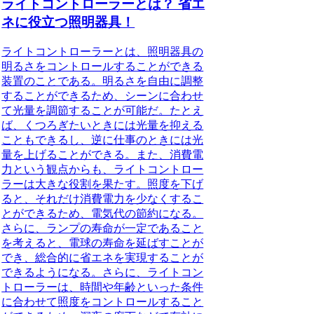
ライトコントローラーとは？ 省エ
ネに役立つ照明器具！
ライトコントローラーとは、
照明器具の
明るさをコントロールすることができる
装置のことである。明るさを自由に調整
することができるため、シーンに合わせ
て光量を調節することが可能だ。たとえ
ば、
くつろぎたいときには光量を抑える
こともできるし、逆に仕事のときには光
量を上げることができる。
また、
消費電
力という観点からも、ライトコントロー
ラーは大きな役割を果たす。
照度を下げ
ると、それだけ消費電力を少なくするこ
とができるため、電気代の節約になる。
さらに、ランプの寿命が一定であること
を考えると、電球の寿命を延ばすことが
でき、総合的に省エネを実現することが
できるようになる。さらに、ライトコン
トローラーは、
時間や年齢といった条件
に合わせて照度をコントロールすること