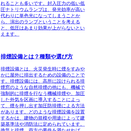
れることも多いです。封入圧力の低い低
圧ナトリウムランプは、発光効率が高い
代わりに単色光になってしまうことか
ら、演出のランプということを考える
と、低圧はあまり効果が上がらないとい
えます。
排煙設備とは？種類や選び方
排煙設備とは、火災発生時に煙をすみや
かに屋外に排出するための設備のことで
す。
排煙設備には、高所に設けられる排
煙窓のような
自然排煙
の他にも、機械で
強制的に排煙を行なう
機械排煙
や、加圧
した外気を区画に導入することによっ
て、煙を押し出す
加圧防排煙
による方法
があります。どのような排煙設備を設置
するかは、建物の規模や用途によって建
築基準法や消防法に定められています。
換気と排煙、両方の要件を満たせれば、