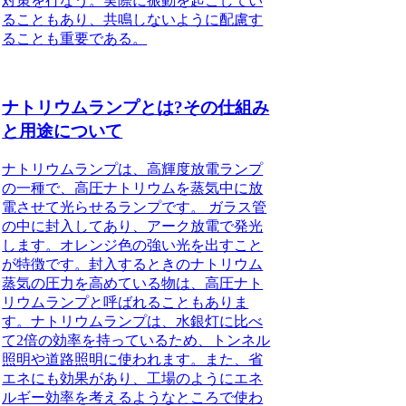
対策を行なう。実際に振動を起こしてい
ることもあり、共鳴しないように配慮す
ることも重要である。
ナトリウムランプとは?その仕組み
と用途について
ナトリウムランプは、高輝度放電ランプ
の一種で、高圧ナトリウムを蒸気中に放
電させて光らせるランプです。
ガラス管
の中に封入してあり、アーク放電で発光
します。オレンジ色の強い光を出すこと
が特徴です。封入するときのナトリウム
蒸気の圧力を高めている物は、高圧ナト
リウムランプと呼ばれることもありま
す。ナトリウムランプは、水銀灯に比べ
て2倍の効率を持っているため、トンネル
照明や道路照明に使われます。また、省
エネにも効果があり、工場のようにエネ
ルギー効率を考えるようなところで使わ