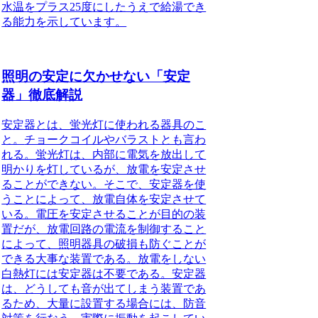
水温をプラス25度にしたうえで給湯でき
る能力を示しています。
照明の安定に欠かせない「安定
器」徹底解説
安定器とは、蛍光灯に使われる器具のこ
と。
チョークコイルやバラストとも言わ
れる。蛍光灯は、内部に電気を放出して
明かりを灯しているが、放電を安定させ
ることができない。そこで、安定器を使
うことによって、放電自体を安定させて
いる。電圧を安定させることが目的の装
置だが、放電回路の電流を制御すること
によって、照明器具の破損も防ぐことが
できる大事な装置である。放電をしない
白熱灯には安定器は不要である。安定器
は、どうしても音が出てしまう装置であ
るため、大量に設置する場合には、防音