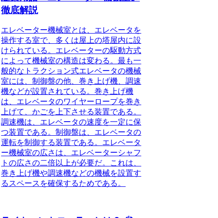
徹底解説
エレベーター機械室とは、エレベータを
操作する室で、多くは屋上の塔屋内に設
けられている。
エレベーターの駆動方式
によって機械室の構造は変わる。最も一
般的なトラクション式エレベータの機械
室には、制御盤の他、巻き上げ機、調速
機などが設置されている。巻き上げ機
は、エレベータのワイヤーロープを巻き
上げて、かごを上下させる装置である。
調速機は、エレベータの速度を一定に保
つ装置である。制御盤は、エレベータの
運転を制御する装置である。
エレベータ
ー機械室の広さは、エレベーターシャフ
トの広さの二倍以上が必要だ。
これは、
巻き上げ機や調速機などの機械を設置す
るスペースを確保するためである。