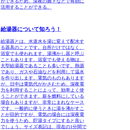
ができるため、深夜の廊下などで有効に
活用することができる。
給湯器について知ろう！
給湯器とは、水道水を湯に変えて配水す
る器具
のことです。台所だけではなく、
浴室でも使われます。湯沸かし器と呼ぶ
こともあります。浴室でも使える物は、
大型給湯器であることも多いです。熱源
であり、ガスや石油などを利用して温水
を作り出します。電気のものもあります
が、日中は電気代がかさむため、深夜電
力を利用することによって、効率よく使
うことができます。薪を燃料にしている
場合もありますが、非常にまれなケース
です。一般的に使うときに湯を沸かすこ
とが目的ですが、電気の場合には深夜電
力を使うため、貯湯タイプにすると良い
でしょう。サイズ表記は、現在の1分間で