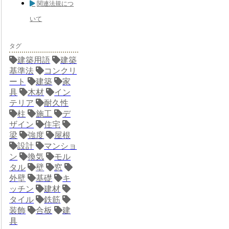
関連法規につ
いて
タグ
建築用語
建築
基準法
コンクリ
ート
建築
家
具
木材
イン
テリア
耐久性
柱
施工
デ
ザイン
住宅
梁
強度
屋根
設計
マンショ
ン
換気
モル
タル
壁
窓
外壁
基礎
キ
ッチン
建材
タイル
鉄筋
装飾
合板
建
具