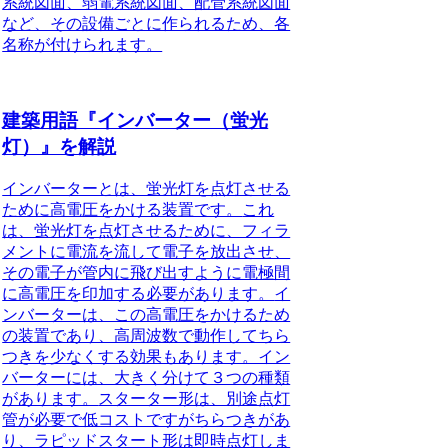
系統図面、弱電系統図面、配管系統図面
など、その設備ごとに作られるため、各
名称が付けられます。
建築用語『インバーター（蛍光
灯）』を解説
インバーターとは、蛍光灯を点灯させる
ために高電圧をかける装置です。
これ
は、蛍光灯を点灯させるために、フィラ
メントに電流を流して電子を放出させ、
その電子が管内に飛び出すように電極間
に高電圧を印加する必要があります。
イ
ンバーターは、この高電圧をかけるため
の装置であり、高周波数で動作してちら
つきを少なくする効果もあります。イン
バーターには、大きく分けて３つの種類
があります。
スターター形は、別途点灯
管が必要で低コストですがちらつきがあ
り、ラピッドスタート形は即時点灯しま