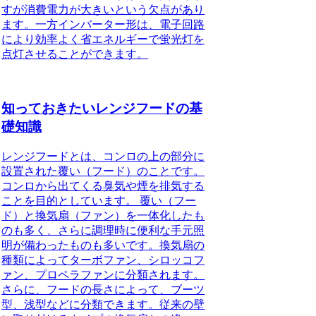
すが消費電力が大きいという欠点があり
ます。
一方インバーター形は、電子回路
により効率よく省エネルギーで蛍光灯を
点灯させることができます。
知っておきたいレンジフードの基
礎知識
レンジフードとは、コンロの上の部分に
設置された覆い（フード）のことです。
コンロから出てくる臭気や煙を排気する
ことを目的としています。
覆い（フー
ド）と換気扇（ファン）を一体化したも
のも多く、さらに調理時に便利な手元照
明が備わったものも多いです。換気扇の
種類によってターボファン、シロッコフ
ァン、プロペラファンに分類されます。
さらに、フードの長さによって、ブーツ
型、浅型などに分類できます。従来の壁