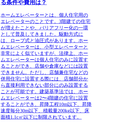
る条件や費用は？
ホームエレベーターとは
、個人住宅用の
エレベーターのことです。3階建ての住宅
が増えたことや、バリアフリー化の一環
として普及してきました。駆動方式に
は、ロープ式と油圧式があります。
ホー
ムエレベーターは、小型エレベーターと
非常によく似ていますが、法律上、ホー
ムエレベーターは個人住宅のみに設置す
ることができ、店舗や倉庫などには設置
できません。
ただし、店舗兼住宅などの
併用住宅に設置する際には、店舗部分か
ら直接利用できない部分にのみ設置する
ことが可能です。建築基準法では、ホー
ムエレベーターは2〜4階建の住宅に設置
することができ、昇降工程10m以下、昇降
速度毎分30m以下、積載量200kg以下、床
面積1.1c㎡以下に制限されています。