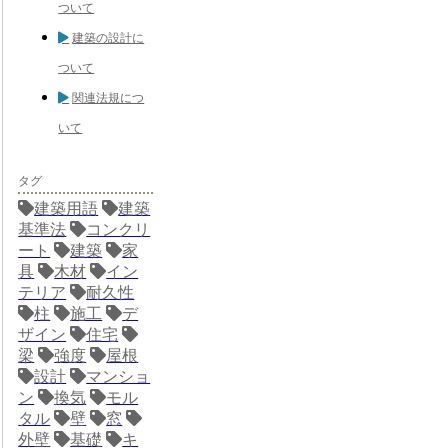
ついて
建築の設計に
ついて
関連法規につ
いて
タグ
建築用語
建築
基準法
コンクリ
ート
建築
家
具
木材
イン
テリア
耐久性
柱
施工
デ
ザイン
住宅
梁
強度
屋根
設計
マンショ
ン
換気
モル
タル
壁
窓
外壁
基礎
キ