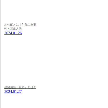
水勾配とは｜勾配の重要
性と算出方法
2024.01.26
建築用語『役物』とは？
2024.01.27