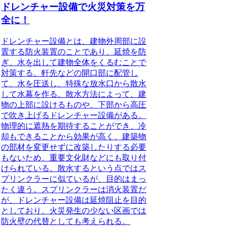
ドレンチャー設備で火災対策を万
全に！
ドレンチャー設備とは、建物外周部に設
置する防火装置のこと
であり、延焼を防
ぎ、水を出して建物全体をくるむことで
対策する。軒先などの開口部に配管し
て、水を圧送し、特殊な放水口から散水
して水幕を作る。散水方法によって、建
物の上部に設けるものや、下部から高圧
で吹き上げるドレンチャー設備がある。
物理的に遮熱を期待することができ、冷
却もできることから効果が高く、建築物
の部材を変更せずに改築したりする必要
もないため、重要文化財などにも取り付
けられている。散水するという点ではス
プリンクラーに似ているが、目的はまっ
たく違う。スプリンクラーは消火装置だ
が、ドレンチャー設備は延焼阻止を目的
としており、火災発生の少ない区画では
防火壁の代替としても考えられる。