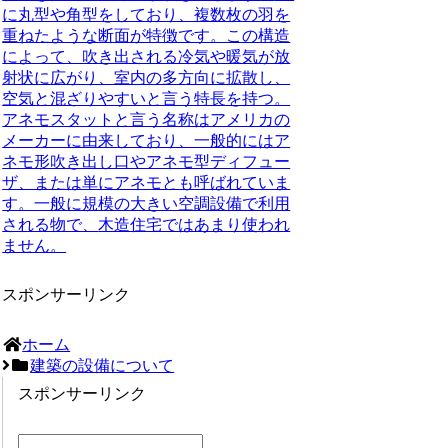
に丸型や角型をしており、複数枚の羽を
重ねたような断面が特徴です。この構造
によって、吹き出される冷気や暖気が放
射状に広がり、室内の多方向に拡散し、
空気と混ざりやすいと言う特長を持つ。
アネモスタットと言う名称はアメリカの
メーカーに由来しており、一般的にはア
ネモ形吹き出し口やアネモ型ディフュー
ザ、または単にアネモとも呼ばれていま
す。一般に規模の大きい空調設備で利用
される物で、
木造住宅ではあまり使われ
ません。
スポンサーリンク
ホーム
建築の設備について
スポンサーリンク