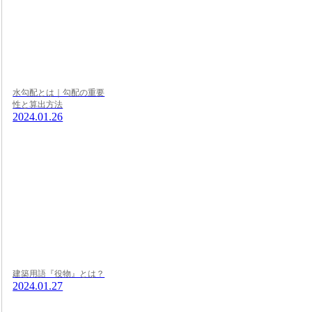
水勾配とは｜勾配の重要
性と算出方法
2024.01.26
建築用語『役物』とは？
2024.01.27