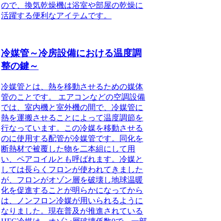
ので、
換気乾燥機は浴室や部屋の乾燥に
活躍する便利なアイテム
です。
冷媒管～冷房設備における温度調
整の鍵～
冷媒管とは、熱を移動させるための媒体
管のことです。
エアコンなどの空調設備
では、室内機と室外機の間で、冷媒管に
熱を運搬させることによって温度調節を
行なっています。この冷媒を移動させる
のに使用する配管が冷媒管です。同化を
断熱材で被覆した物を二本組にして用
い、ペアコイルとも呼ばれます。冷媒と
しては長らくフロンが使われてきました
が、フロンがオゾン層を破壊し地球温暖
化を促進することが明らかになってから
は、ノンフロン冷媒が用いられるように
なりました。現在普及が推進されている