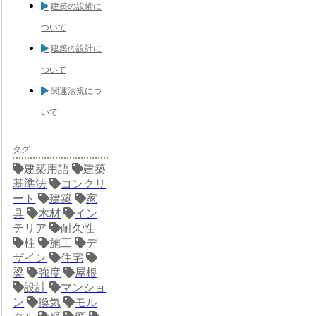
建築の設備に
ついて
建築の設計に
ついて
関連法規につ
いて
タグ
建築用語
建築
基準法
コンクリ
ート
建築
家
具
木材
イン
テリア
耐久性
柱
施工
デ
ザイン
住宅
梁
強度
屋根
設計
マンショ
ン
換気
モル