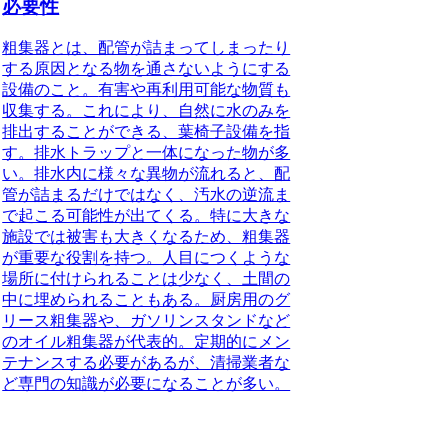
必要性
粗集器とは、配管が詰まってしまったり
する原因となる物を通さないようにする
設備のこと。
有害や再利用可能な物質も
収集する。これにより、自然に水のみを
排出することができる、葉椅子設備を指
す。排水トラップと一体になった物が多
い。排水内に様々な異物が流れると、配
管が詰まるだけではなく、汚水の逆流ま
で起こる可能性が出てくる。特に大きな
施設では被害も大きくなるため、粗集器
が重要な役割を持つ。人目につくような
場所に付けられることは少なく、土間の
中に埋められることもある。厨房用のグ
リース粗集器や、ガソリンスタンドなど
のオイル粗集器が代表的。定期的にメン
テナンスする必要があるが、清掃業者な
ど専門の知識が必要になることが多い。