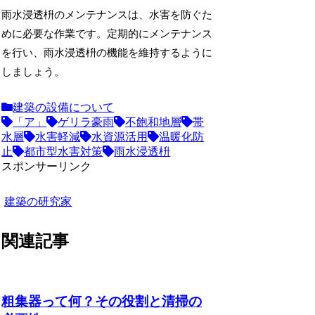
雨水浸透枡のメンテナンスは、水害を防ぐた
めに必要な作業です。定期的にメンテナンス
を行い、雨水浸透枡の機能を維持するように
しましょう。
建築の設備について
「ア」
ゲリラ豪雨
不飽和地層
帯
水層
水害軽減
水資源活用
温暖化防
止
都市型水害対策
雨水浸透枡
スポンサーリンク
建築の研究家
関連記事
粗集器って何？その役割と清掃の