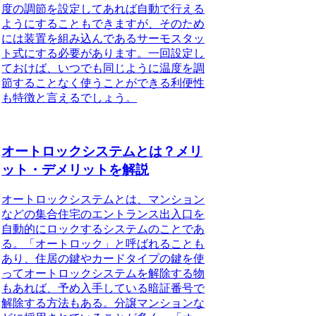
度の調節を設定してあれば自動で行える
ようにすることもできますが、そのため
には装置を組み込んであるサーモスタッ
ト式にする必要があります。一回設定し
ておけば、いつでも同じように温度を調
節することなく使うことができる利便性
も特徴と言えるでしょう。
オートロックシステムとは？メリ
ット・デメリットを解説
オートロックシステムとは、マンション
などの集合住宅のエントランス出入口を
自動的にロックするシステムのこと
であ
る。「オートロック」と呼ばれることも
あり、住居の鍵やカードタイプの鍵を使
ってオートロックシステムを解除する物
もあれば、予め入手している暗証番号で
解除する方法もある。分譲マンションな