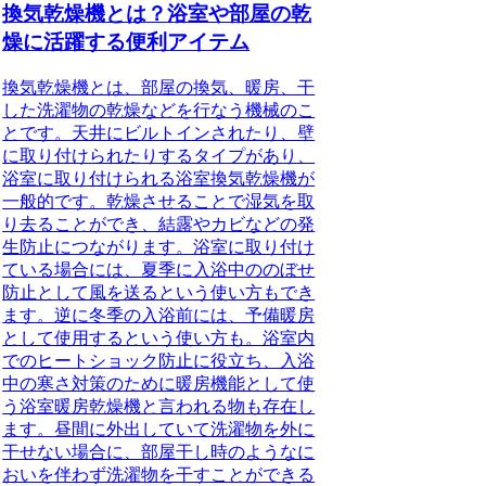
換気乾燥機とは？浴室や部屋の乾
燥に活躍する便利アイテム
換気乾燥機とは、部屋の換気、暖房、干
した洗濯物の乾燥などを行なう機械のこ
と
です。天井にビルトインされたり、壁
に取り付けられたりするタイプがあり、
浴室に取り付けられる浴室換気乾燥機が
一般的です。乾燥させることで湿気を取
り去ることができ、結露やカビなどの発
生防止につながります。浴室に取り付け
ている場合には、夏季に入浴中ののぼせ
防止として風を送るという使い方もでき
ます。逆に冬季の入浴前には、予備暖房
として使用するという使い方も。浴室内
でのヒートショック防止に役立ち、入浴
中の寒さ対策のために暖房機能として使
う浴室暖房乾燥機と言われる物も存在し
ます。昼間に外出していて洗濯物を外に
干せない場合に、部屋干し時のようなに
おいを伴わず洗濯物を干すことができる