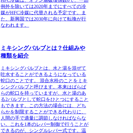
HFC冷媒は、オゾン層破壊係数0で、一部
例外を除いては2020年までにすべての冷
媒がHFC冷媒に代替される予定です。ま
た、新興国では2030年に向けて転換が行
なわれます。
ミキシングバルブとは？仕組みや
種類を紹介
ミキシングバルブとは、水と湯を混ぜて
吐水することができるようになっている
蛇口のことです。
混合水栓のことをミキ
シングバルブと呼びます。本来はばらば
らの蛇口を持っていますが、水と湯のあ
る2バルブとして蛇口をひとつにすること
もできます。この方法の場合には、どち
らかを制限することができる代わりに、
人間の手で適量に調節しなければならな
い。これを1本のレバー制御で行うことが
できるのが、シングルレバー式です。温