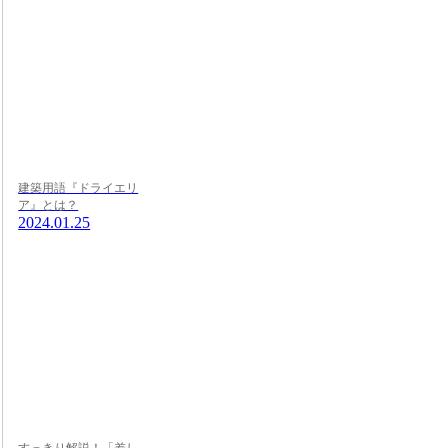
建築用語『ドライエリ
ア』とは？
2024.01.25
すっきり解説！「差し