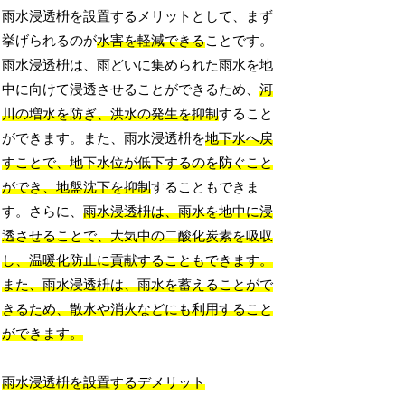
雨水浸透枡を設置するメリットとして、まず
挙げられるのが
水害を軽減できる
ことです。
雨水浸透枡は、雨どいに集められた雨水を地
中に向けて浸透させることができるため、
河
川の増水を防ぎ、洪水の発生を抑制
すること
ができます。また、雨水浸透枡を
地下水へ戻
すことで、地下水位が低下するのを防ぐこと
ができ、地盤沈下を抑制
することもできま
す。さらに、
雨水浸透枡は、雨水を地中に浸
透させることで、大気中の二酸化炭素を吸収
し、温暖化防止に貢献することもできます。
また、
雨水浸透枡は、雨水を蓄えることがで
きるため、散水や消火などにも利用すること
ができます。
雨水浸透枡を設置するデメリット