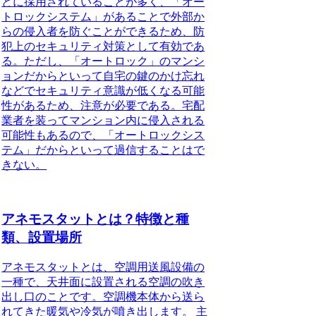
どに採用されていることが多く、「オー
トロックシステム」があることで外部か
らの侵入者を防ぐことができるため、防
犯上のセキュリティ対策として有効であ
る。ただし、「オートロック」のマンシ
ョンだからといって自宅の鍵のかけ忘れ
などでセキュリティ意識が低くなる可能
性があるため、注意が必要である。宅配
業者を装ってマンション内に侵入される
可能性もあるので、「オートロックシス
テム」だからといって過信することはで
きない。
アネモスタットとは？特徴と種
類、設置場所
アネモスタットとは、空調用送風設備の
一種で、天井面に設置される空調の吹き
出し口のことです。空調機本体から送ら
れてきた暖気や冷気が噴き出します。
主