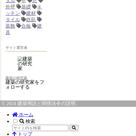
タル
壁
窓
外壁
基礎
キ
ッチン
建材
タイル
鉄筋
装飾
合板
建
具
サイト運営者
建築の研究家
建築の研究家をフ
ォローする
© 2024 建築用語と関係法令の説明.
ホーム
検索
トップ