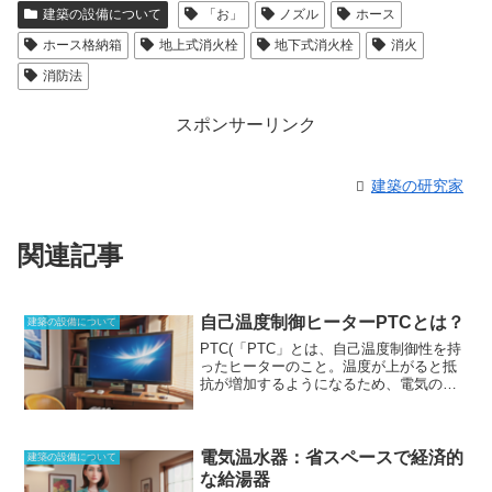
建築の設備について
「お」
ノズル
ホース
ホース格納箱
地上式消火栓
地下式消火栓
消火
消防法
スポンサーリンク
建築の研究家
関連記事
自己温度制御ヒーターPTCとは？
建築の設備について
PTC(「PTC」とは、自己温度制御性を持
ったヒーターのこと。温度が上がると抵
抗が増加するようになるため、電気の流
れが滞り、電力消費を下げることができ
る。省エネルギーということだけではな
く、気が付いたらなってしまう低温やけ
どに対しても効果を発揮。一度暖まれ
電気温水器：省スペースで経済的
建築の設備について
ば、無駄に電力を消費しないで済み大き
な給湯器
な経済性をもたらす。温度は緩やかに上