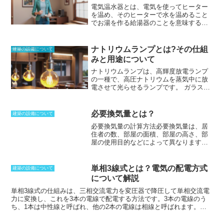
電気温水器とは、電気を使ってヒーター
昇していくことになり、一定温度で安定
を温め、そのヒーターで水を温めること
するため、センサーも必要がない。電源
でお湯を作る給湯器のことを意味する。
のオンオフも繰り返してはいかないため
火を使わないため不完全燃焼やガス漏れ
に、ＰＴＣの効率はとても高くなる。Ｐ
などの心配がなく、ガス給湯器と違って
ＴＣは、半導体素子とカーボン粒子を配
不完全燃焼を避けるため室外に給湯器を
合しており温度によって変化していくた
ナトリウムランプとは?その仕組
建築の設備について
置かなければいけない場合もあるが、電
め、初動電力を大量に消費したりするこ
みと用途について
気温水器はお湯を必要とする場所のすぐ
ともない。)
PTCは、温度が上がると抵抗
そばに設置できるために水のロスが少な
が増加する性質を持つ半導体素子です。
ナトリウムランプは、高輝度放電ランプ
く経済的であるとされている。電気温水
この性質を利用することで、PTCは電力
の一種で、高圧ナトリウムを蒸気中に放
器には「瞬間式」と「貯湯式」の2種があ
の消費を抑えることができます。PTC
電させて光らせるランプです。
ガラス管
り、瞬間式は蛇口をひねってから温めを
は、温度が低い状態では抵抗が小さく、
の中に封入してあり、アーク放電で発光
開始するため、必要なときに必要なだけ
電流が流れやすい状態にあります。しか
します。オレンジ色の強い光を出すこと
お湯を利用できる、貯湯しておくタンク
し、温度が上がると抵抗が増加し、電流
が特徴です。封入するときのナトリウム
必要換気量とは？
建築の設備について
が不要でコンパクトである、などがメリ
が流れにくくなります。このため、PTC
蒸気の圧力を高めている物は、高圧ナト
必要換気量の計算方法
必要換気量は、居
ットとして挙げられる。
は温度が上がると自動的に電力の消費を
リウムランプと呼ばれることもありま
住者の数、部屋の面積、部屋の高さ、部
抑えることができます。PTCは、省エネ
す。ナトリウムランプは、水銀灯に比べ
屋の使用目的などによって異なります。
効果が高いため、様々な機器に使用され
て2倍の効率を持っているため、トンネル
建築基準法では、住宅の場合には、二酸
ています。例えば、PTCは、冷蔵庫や冷
照明や道路照明に使われます。また、省
化炭素濃度は1000ppm以下にすることを
凍庫、電子レンジ、洗濯機、乾燥機など
エネにも効果があり、工場のようにエネ
定めています。この数値を基準とした場
の家電製品に使用されています。また、
ルギー効率を考えるようなところで使わ
単相3線式とは？電気の配電方式
建築の設備について
合には、1人当たり30m3の換気を1時間で
PTCは、自動車のヒーターやエアコン、
れることも多いです。封入圧力の低い低
について解説
行なっていかなければなりません。4人家
暖房器具などにも使用されています。
圧ナトリウムランプは、発光効率が高い
族の場合には、120m3／hとなることか
単相3線式の仕組み
は、三相交流電力を変圧器で降圧して単相交流電
代わりに単色光になってしまうことか
ら、1時間に0.5回は換気をするというこ
力に変換し、これを3本の電線で配電する方法です。3本の電線のう
ら、演出のランプということを考える
とにつながります。必要換気量は、次の
ち、1本は中性線と呼ばれ、他の2本の電線は相線と呼ばれます。相
と、低圧はあまり効果が上がらないとい
ような計算式で算出することができま
線には、それぞれ100Vの電圧がかかっており、中性線には0Vの電圧
えます。
す。必要換気量（m3/h）＝居住者数
がかかっています。100Vの電圧が必要な機器は相線と中性線の間に