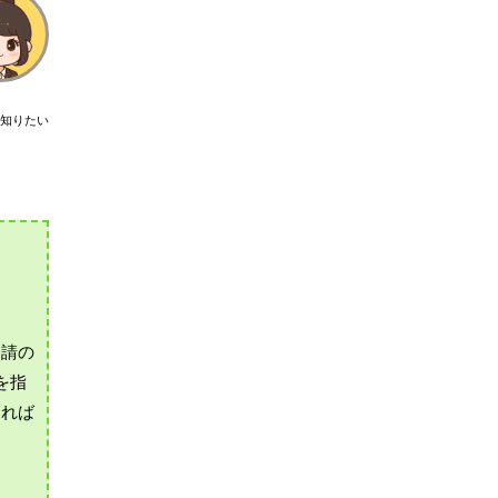
知りたい
申請の
を指
ければ