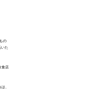
もの
高いた
飲食店
れは、