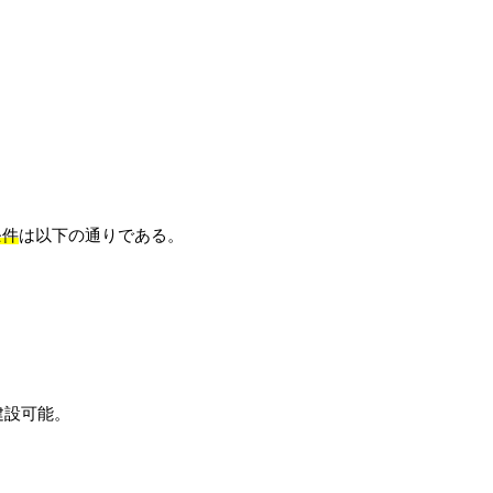
条件
は以下の通りである。
建設可能。
。