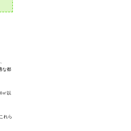
％、
適な都
0㎡以
これら