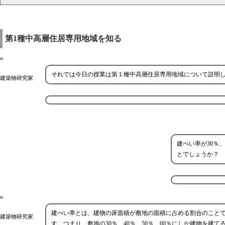
第1種中高層住居専用地域を知る
それでは今日の授業は第１種中高層住居専用地域について説明
建築物研究家
建ぺい率が30％
とでしょうか？
建ぺい率とは、建物の床面積が敷地の面積に占める割合のことです
建築物研究家
す。つまり、敷地の30％、40％、50％、60％にしか建物を建