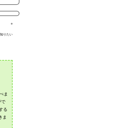
知りたい
べま
がで
する
きま