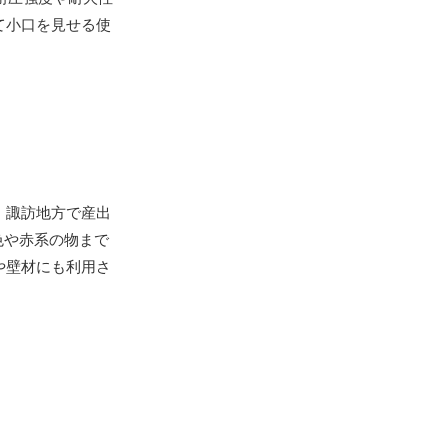
て小口を見せる使
。諏訪地方で産出
色や赤系の物まで
や壁材にも利用さ