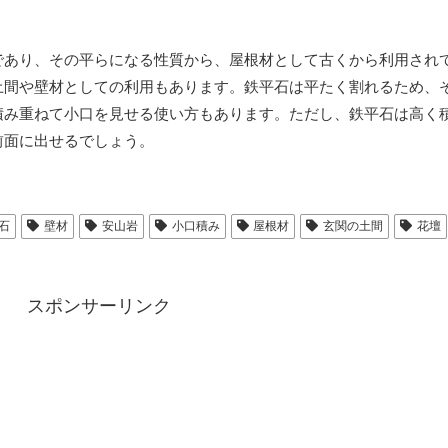
であり、その平らになる性質から、屋根材として古くから利用され
土間や壁材としての利用もあります。鉄平石は平たく割れるため、
積み重ねて小口を見せる使い方もあります。ただし、鉄平石は高く
前面に出せるでしょう。
石
壁材
安山岩
小口積み
屋根材
玄関の土間
花壇
スポンサーリンク