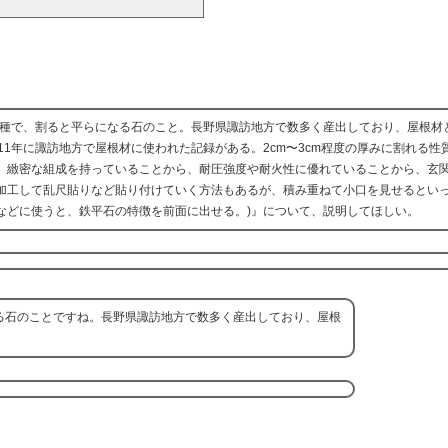
一種で、割ると平らになる石のこと。長野県諏訪地方で数多く産出しており、屋根材
11年に諏訪地方で屋根材に使われた記録がある。2cm〜3cm程度の厚みに割れる性
。緻密な組成を持っていることから、耐圧強度や耐火性に優れていることから、玄
加工して乱尺貼りなど貼り付けていく方法もあるが、積み重ねて小口を見せるとい
などに使うと、鉄平石の特徴を前面に出せる。)』について、説明してほしい。
る石のことですね。長野県諏訪地方で数多く産出しており、屋根