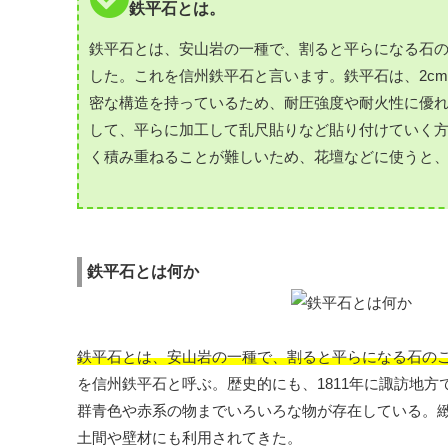
鉄平石とは。
鉄平石とは、安山岩の一種で、割ると平らになる石
した。これを信州鉄平石と言います。鉄平石は、2c
密な構造を持っているため、耐圧強度や耐火性に優
して、平らに加工して乱尺貼りなど貼り付けていく
く積み重ねることが難しいため、花壇などに使うと
鉄平石とは何か
鉄平石とは、安山岩の一種で、割ると平らになる石の
を信州鉄平石と呼ぶ。歴史的にも、1811年に諏訪地方
群青色や赤系の物までいろいろな物が存在している。
土間や壁材にも利用されてきた。