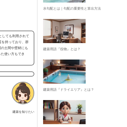
水勾配とは｜勾配の重要性と算出方法
としても利用されて
質を持っており、群
関の土間や壁材にも
建築用語『役物』とは？
った使い方もでき
建築用語『ドライエリア』とは？
建築を知りたい