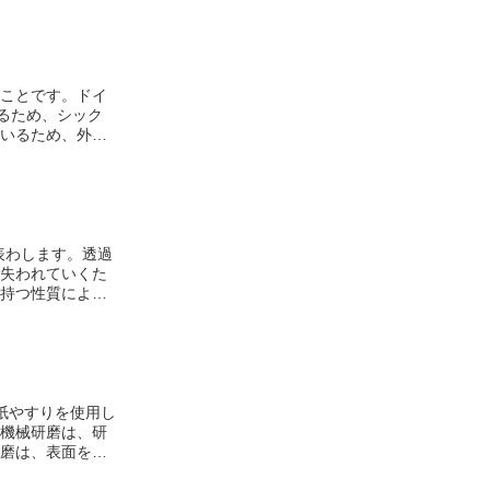
ことです。ドイ
るため、
シック
いるため、
外壁
燃えない建材と
りも、震災によ
表わします。透過
失われていくた
持つ性質によっ
くなっていきま
。通気性が高く
きます。
紙やすりを使用し
機械研磨は、研
磨は、表面を滑
研磨する方法で