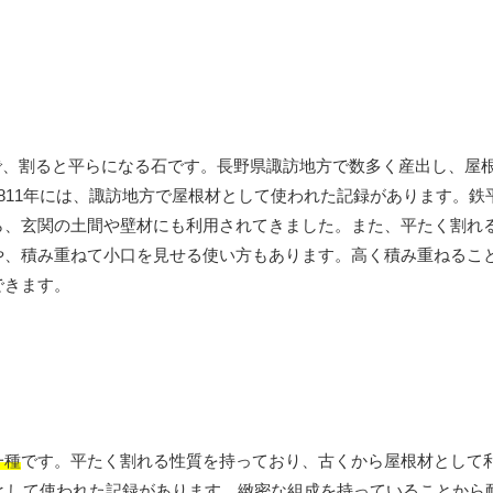
mで、割ると平らになる石です。長野県諏訪地方で数多く産出し、屋
811年には、諏訪地方で屋根材として使われた記録があります。鉄
ら、玄関の土間や壁材にも利用されてきました。また、平たく割れ
や、積み重ねて小口を見せる使い方もあります。高く積み重ねるこ
できます。
一種
です。平たく割れる性質を持っており、古くから屋根材として
材として使われた記録があります。緻密な組成を持っていることから