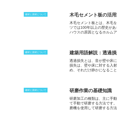
木毛セメント板の活用
建材と資材について
木毛セメント板とは、
木毛を
ツでは100年以上の歴史が
ハウスの原因となるホルムア
材やコンクリート打ち込みパ
して復興物質としてドイツか
る火事が原因となる死者数の
建築用語解説：透過損
建材と資材について
透過損失とは、音が壁や床に
損失は、壁や床に対する入射
め、それだけ静かになること
て変化する数値となるが、
質
す
。こうした条件から当ては
なると、その分、透過損失が
研磨作業の基礎知識
建材と資材について
研磨加工の種類
は、主に手動
て手動で研磨する方法です。
磨機を使用して研磨する方法
らかにするのに適しています