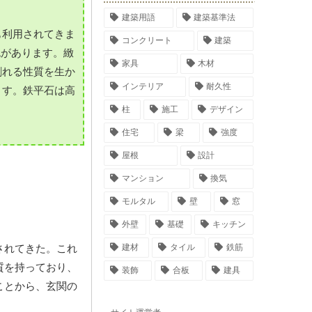
建築用語
建築基準法
も利用されてきま
コンクリート
建築
色があります。緻
家具
木材
割れる性質を生か
インテリア
耐久性
ます。鉄平石は高
柱
施工
デザイン
住宅
梁
強度
屋根
設計
マンション
換気
モルタル
壁
窓
外壁
基礎
キッチン
建材
タイル
鉄筋
されてきた。これ
質を持っており、
装飾
合板
建具
ことから、玄関の