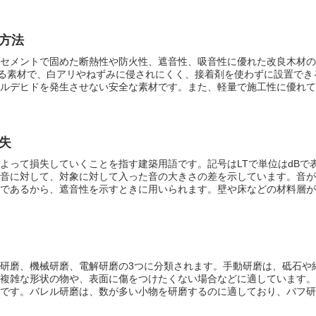
方法
セメントで固めた断熱性や防火性、遮音性、吸音性に優れた改良木材
の
ある素材で、白アリやねずみに侵されにくく、接着剤を使わずに設置でき
ルデヒドを発生させない安全な素材
です。また、軽量で施工性に優れて
ネル、内装、床下など幅広い用途で使用可能
です。関東大震災後には、
ら輸入されました。関東大震災では地震による建物の倒壊による死者よ
方がかなり多かったため、燃えない建材の需要が増えたからです。
失
よって損失していくこと
を指す建築用語です。記号はLTで単位はdBで
音に対して、対象に対して入った音の大きさの差を示しています。音が
であるから、
遮音性を示すときに用いられます
。壁や床などの材料層が
量が大きく、重くて緻密な物ほど音を通しにくくなるため、数値も大き
まっていくのは、隙間ができにくいコンクリートということになります
少なくなっていくため、仕上げ材にブラスターを使っていく必要が出て
研磨、機械研磨、電解研磨の3つに分類されます。手動研磨は、砥石や
複雑な形状の物や、表面に傷をつけたくない場合などに適しています。
です。バレル研磨は、数が多い小物を研磨するのに適しており、バフ研
。電解研磨は、電解研磨溶液という電気を通す液体の中に電流を流して