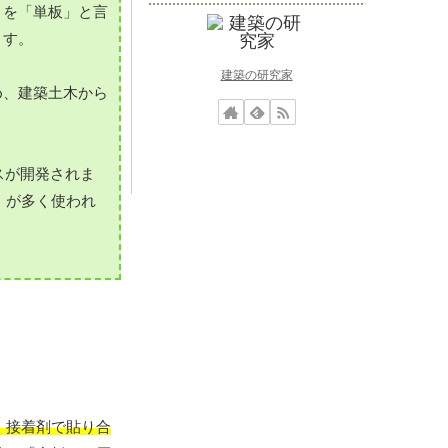
とを「単板」と言
ます。
建築の研究家
め、建築土木から
スが開発されま
」が多く使われ
、接着剤で貼り合