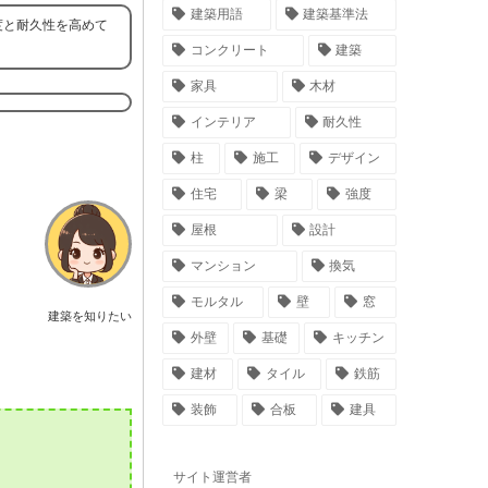
建築用語
建築基準法
度と耐久性を高めて
コンクリート
建築
家具
木材
インテリア
耐久性
柱
施工
デザイン
住宅
梁
強度
屋根
設計
マンション
換気
モルタル
壁
窓
建築を知りたい
外壁
基礎
キッチン
建材
タイル
鉄筋
装飾
合板
建具
サイト運営者