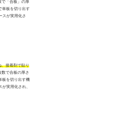
数で「合板」の厚
で単板を切り出す
ースが実用化さ
ね、接着剤で貼り
枚数で合板の厚さ
単板を切り出す機
スが実用化され、