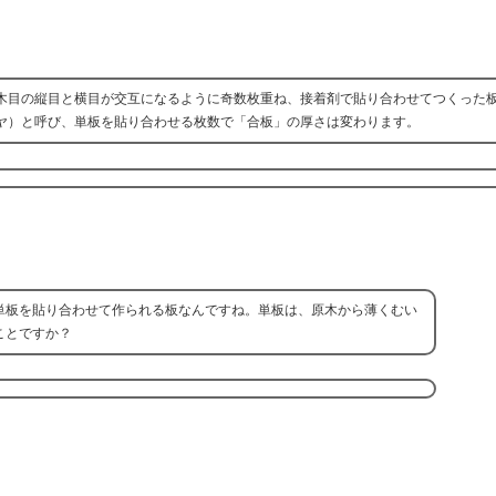
木目の縦目と横目が交互になるように奇数枚重ね、接着剤で貼り合わせてつくった
ヤ）と呼び、単板を貼り合わせる枚数で「合板」の厚さは変わります。
単板を貼り合わせて作られる板なんですね。単板は、原木から薄くむい
ことですか？