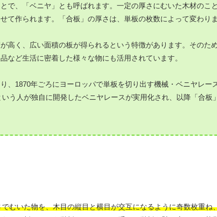
ことで、「ベニヤ」とも呼ばれます。一定の厚さにむいた木材のこ
わせて作られます。「合板」の厚さは、単板の枚数によって変わり
度が高く、広い面積の板が得られるという特徴があります。そのた
用品など生活に密着した様々な物にも活用されています。
り、1870年ごろにヨーロッパで単板を切り出す機械・ベニヤレー
郎という人が独自に開発したベニヤレースが実用化され、以降「合板
さでむいた物を、木目の縦目と横目が交互になるように奇数枚重ね