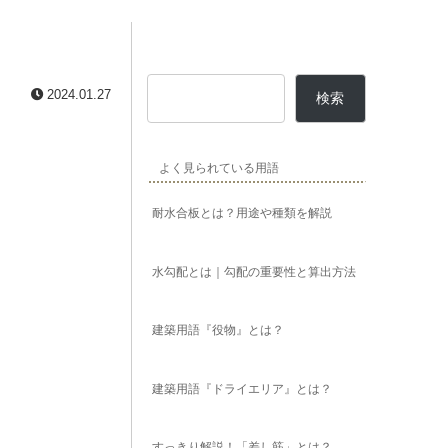
2024.01.27
検索
よく見られている用語
耐水合板とは？用途や種類を解説
水勾配とは｜勾配の重要性と算出方法
建築用語『役物』とは？
建築用語『ドライエリア』とは？
すっきり解説！「差し筋」とは？