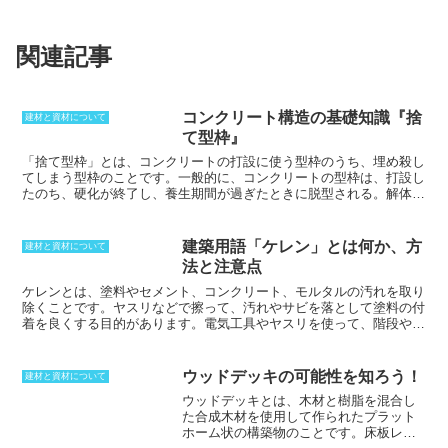
関連記事
コンクリート構造の基礎知識『捨
建材と資材について
て型枠』
「捨て型枠」とは、コンクリートの打設に使う型枠のうち、埋め殺し
てしまう型枠のことです。
一般的に、コンクリートの型枠は、打設し
たのち、硬化が終了し、養生期間が過ぎたときに脱型される。解体し
て回収するが、捨て型枠は埋め殺しにしてしまう。型枠材は、何度か
転用するが、捨て型枠の場合には、初めから回収することがないこと
を承知して利用される。型枠は、回収することを想定して取り付けら
建築用語「ケレン」とは何か、方
建材と資材について
れるが、取付時にはスペースがあっても、コンクリート打設後にはス
法と注意点
ペースがなくなってしまう確率も。スペースがあったとしても、固定
金具などが外せなくなるようなことも起きる。こうしたときには、捨
ケレンとは、塗料やセメント、コンクリート、モルタルの汚れを取り
て型枠としておくことで施工できるようになる。
除くこと
です。ヤスリなどで擦って、汚れやサビを落として塗料の付
着を良くする目的があります。電気工具やヤスリを使って、階段やト
タン屋根に使われている鉄部のサビや汚れ、旧塗膜を落とします。特
に鉄部には塗料の付きが悪いため、ケレンが不十分だと、塗装が2〜
3年で剥がれる可能性があるため注意が必要です。鉄部以外にも木部
ウッドデッキの可能性を知ろう！
建材と資材について
などにもケレンが行なわれます。
ウッドデッキとは、木材と樹脂を混合し
た合成木材を使用して作られたプラット
ホーム状の構築物のことです。
床板レベ