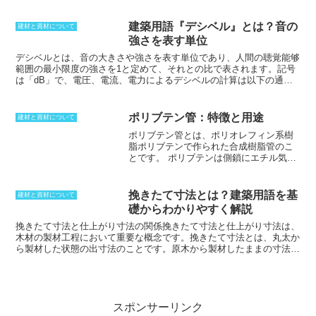
ルを一定にしたものを「ウッドデッキ」
と言い、ベランダの上に敷き詰めて使う
すのこ状のパネルなどは、「ウッドパネ
建築用語『デシベル』とは？音の
建材と資材について
ル」と呼び、区別されています。ウッド
強さを表す単位
デッキに使用する木材は、サイプレスや
イタウバ、ウリン、イペなどの耐久性や
デシベルとは、音の大きさや強さを表す単位
であり、人間の聴覚能够
耐蟻性、耐菌性、耐腐朽性などに優れた
範囲の最小限度の強さを1と定めて、それとの比で表されます。記号
木材です。これらの木材は、ホームセン
は
「dB」
で、電圧、電流、電力によるデシベルの計算は以下の通り
ターなどで安価に販売されています。ま
です。電圧利得
「Gv＝20log10（出力電圧／入力電圧）［dB］」
電流
た、耐久性を高めるために、樹脂などを
利得
「Gi＝20log10（出力電流／入力電流）［dB］」
電力利得
「Gp＝
注入したハンディウッド、ルチアウッド
10log10（出力電力／入力電力）［dB］」
通信機器ではデシベルの単
ポリブテン管：特徴と用途
建材と資材について
などの特殊加工木材を使用する場合もあ
位が一般的に使用されています。増幅器が何段も継続接続される場
ポリブテン管とは、ポリオレフィン系樹
ります。
合、全体の利得計算が簡単になるという理由から、デシベルの単位が
脂ポリブテンで作られた合成樹脂管のこ
良く使われています。
とです。
ポリブテンは側鎖にエチル気を
持つらせん構造を取っているため、外部
からの種々の応力に対して高い耐性を持
つ。また、この特殊な分子構造により、
挽きたて寸法とは？建築用語を基
建材と資材について
耐熱クリープ性、耐ストレスクラック性
礎からわかりやすく解説
を示す。さらに、ポリブテン樹脂は超高
分子量であるが、結晶化度が低く密度が
挽きたて寸法と仕上がり寸法の関係
挽きたて寸法と仕上がり寸法は、
0.92と低いため、柔軟性に富む。耐熱
木材の製材工程において重要な概念です。挽きたて寸法とは、丸太か
性、軽量性、可撓性が高く、給水配管や
ら製材した状態の出寸法のことです。
原木から製材したままの寸法で
床暖房の温水配管など、常温の水や温水
あり、削られていない状態
です。化粧材の前段階であり、構造材など
まで広い温度範囲で用いられている。ポ
であれば見える物ではないため、挽きたてのままで問題ありません。
リブテン管は押出成形によって製造さ
一方、仕上がり寸法とは、カンナなどで仕上げた状態の寸法を示して
れ、継ぎ手は射出成型や二次加工によっ
います。
挽きたて寸法よりも小さくなる
のが一般的です。当然、寸法
て製造されるため、均一で安定した品質
差が発生することになるため、挽きたて寸法と仕上がり寸法は明確に
スポンサーリンク
の管が得られる。