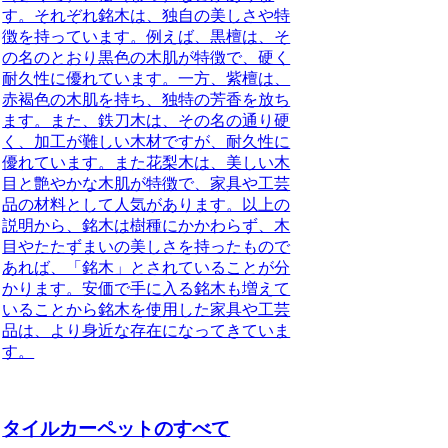
す。それぞれ銘木は、独自の美しさや特
徴を持っています。例えば、
黒檀
は、そ
の名のとおり黒色の木肌が特徴で、硬く
耐久性に優れています。一方、
紫檀
は、
赤褐色の木肌を持ち、独特の芳香を放ち
ます。また、
鉄刀木
は、その名の通り硬
く、加工が難しい木材ですが、耐久性に
優れています。また
花梨木
は、美しい木
目と艶やかな木肌が特徴で、家具や工芸
品の材料として人気があります。以上の
説明から、銘木は樹種にかかわらず、木
目やたたずまいの美しさを持ったもので
あれば、「銘木」とされていることが分
かります。安価で手に入る銘木も増えて
いることから銘木を使用した家具や工芸
品は、より身近な存在になってきていま
す。
タイルカーペットのすべて