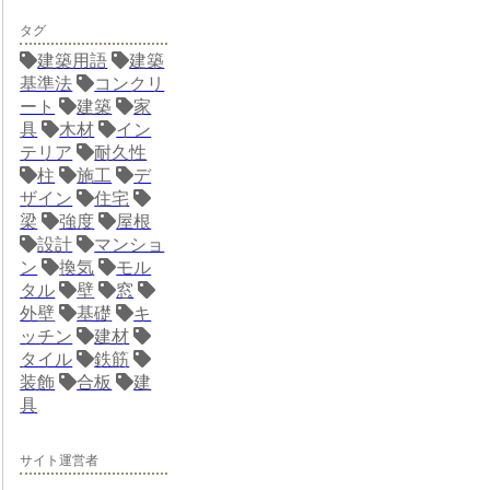
タグ
建築用語
建築
基準法
コンクリ
ート
建築
家
具
木材
イン
テリア
耐久性
柱
施工
デ
ザイン
住宅
梁
強度
屋根
設計
マンショ
ン
換気
モル
タル
壁
窓
外壁
基礎
キ
ッチン
建材
タイル
鉄筋
装飾
合板
建
具
サイト運営者