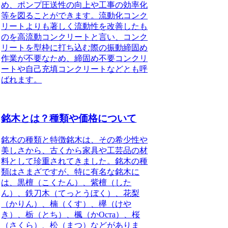
め、ポンプ圧送性の向上や工事の効率化
等を図ることができます。流動化コンク
リートよりも著しく流動性を改善したも
のを高流動コンクリートと言い、コンク
リートを型枠に打ち込む際の振動締固め
作業が不要なため、締固め不要コンクリ
ートや自己充填コンクリートなどとも呼
ばれます。
銘木とは？種類や価格について
銘木の種類と特徴
銘木は、その希少性や
美しさから、古くから家具や工芸品の材
料として珍重されてきました。銘木の種
類はさまざですが、特に有名な銘木に
は、
黒檀（こくたん）
、
紫檀（した
ん）
、
鉄刀木（てっとうぼく）
、
花梨
（かりん）
、
楠（くす）
、
欅（けや
き）
、
栃（とち）
、
楓（かОста）
、
桜
（さくら）
、
松（まつ）
などがありま