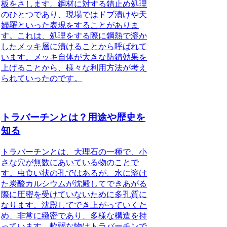
板をさします。鋼材に対する錆止め処理
のひとつであり、現場ではドブ漬けや天
婦羅といった表現をすることがありま
す。これは、処理をする際に鋼熱で溶か
したメッキ層に漬けることから呼ばれて
います。メッキ自体が大きな防錆効果を
上げることから、様々な利用方法が考え
られていったのです。
トラバーチンとは？用途や歴史を
知る
トラバーチンとは、大理石の一種で、小
さな穴が無数にあいている物
のことで
す。虫食い状の孔ではあるが、水に溶け
た炭酸カルシウムが沈殿してできあがる
際に圧密を受けていないために多孔質に
なります。沈殿してでき上がっていくた
め、非常に緻密であり、多様な構造を持
っています。軟弱な物はトラバーチンで