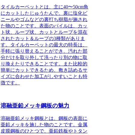
タイルカーペットとは、主に40〜50cm角
にカットしたじゅうたんで、裏に塩化ビ
ニールやゴムなどの裏打ち樹脂が施され
た物のこと
です。表面のパイルは、カッ
ト状、ループ状、カットとループを混在
されたカット＆ループの3種類がありま
す。タイルカーペットの最大の特長は、
手軽に張り替えることができ、汚れた部
分だけを取り外して洗ったり別の物に取
り換えたりできること
です。また比較的
簡単にカットできるため、敷き詰めるサ
イズに合わせた加工がしやすいことも特
徴です。
溶融亜鉛メッキ鋼板の魅力
溶融亜鉛メッキ鋼板とは、鋼板の表面に
亜鉛メッキを施した物のこと
です。金属
皮膜鋼板のひとつで、亜鉛鉄板やトタン