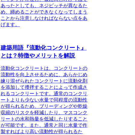
あったとしても、ネジピッチが異なるた
め、締めることができなくなってしまう
ことから注意しなければならない点をあ
げます。
建築用語『流動化コンクリート』
とは？特徴やメリットを解説
流動化コンクリートは、
コンクリートの
流動性を向上させるために、あらかじめ
練り混ぜられたコンクリートに流動化剤
を添加して攪拌することによって作成さ
れるコンクリート
です。通常のコンクリ
ートよりも少ない水量で同程度の流動性
が得られるため、ブリーディングや乾燥
収縮のリスクを軽減したり、マスコンク
リートの水和熱量を低減したりすること
が可能です。また、通常と同じ水量で作
製すればより高い流動性が得られるた