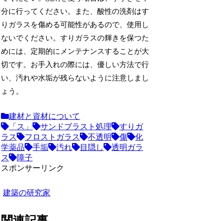
分に行ってください。また、酸性の洗剤はす
りガラスを傷める可能性があるので、使用し
ないでください。すりガラスの輝きを保つた
めには、定期的にメンテナンスすることが大
切です。お手入れの際には、優しい方法で行
い、汚れや水垢が残らないように注意しまし
ょう。
建材と資材について
「ス」
サンドブラスト処理
すりガ
ラス
フロストガラス
不透明
傷
化
学薬品
手垢
汚れ
目隠し
透明ガラ
ス
障子
スポンサーリンク
建築の研究家
関連記事