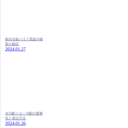
耐水合板とは？用途や種
類を解説
2024.01.27
水勾配とは｜勾配の重要
性と算出方法
2024.01.26