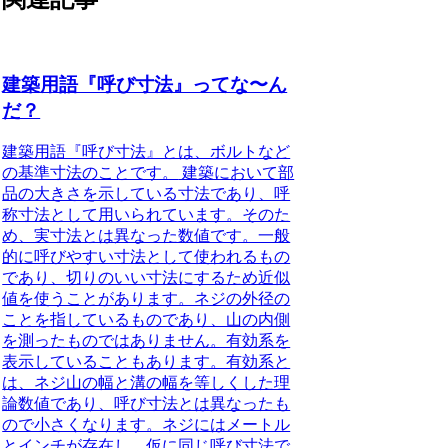
建築用語『呼び寸法』ってな〜ん
だ？
建築用語『呼び寸法』とは、ボルトなど
の基準寸法のことです。
建築において部
品の大きさを示している寸法であり、呼
称寸法として用いられています。そのた
め、実寸法とは異なった数値です。一般
的に呼びやすい寸法として使われるもの
であり、切りのいい寸法にするため近似
値を使うことがあります。ネジの外径の
ことを指しているものであり、山の内側
を測ったものではありません。有効系を
表示していることもあります。有効系と
は、ネジ山の幅と溝の幅を等しくした理
論数値であり、呼び寸法とは異なったも
ので小さくなります。ネジにはメートル
とインチが存在し、仮に同じ呼び寸法で