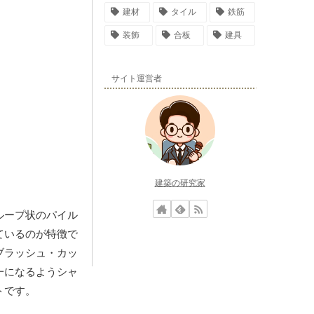
建材
タイル
鉄筋
装飾
合板
建具
サイト運営者
建築の研究家
ループ状のパイル
ているのが特徴で
ブラッシュ・カッ
一になるようシャ
トです。