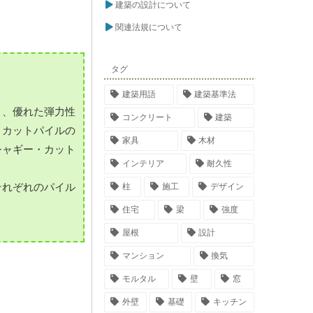
建築の設計について
関連法規について
タグ
建築用語
建築基準法
り、優れた弾力性
コンクリート
建築
・カットパイルの
家具
木材
シャギー・カット
インテリア
耐久性
それぞれのパイル
柱
施工
デザイン
住宅
梁
強度
屋根
設計
マンション
換気
モルタル
壁
窓
外壁
基礎
キッチン