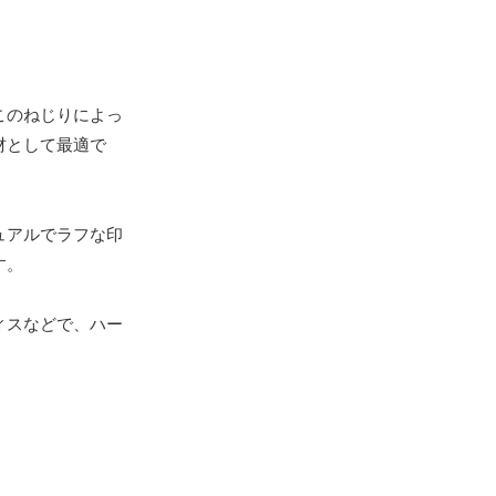
このねじりによっ
材として最適で
ュアルでラフな印
す。
ィスなどで、ハー