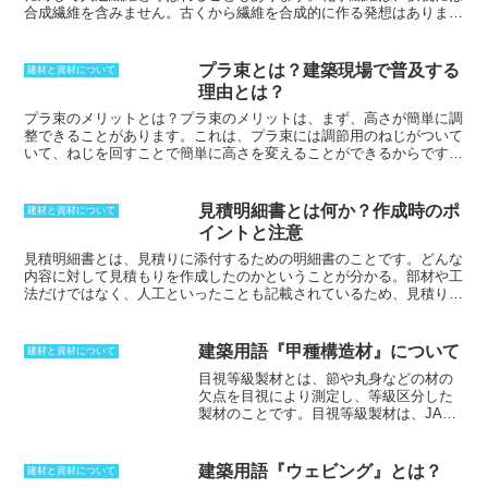
合成繊維を含みません。古くから繊維を合成的に作る発想はありまし
たが、生産されるようになったのは19世紀に入ってからです。すべ
て人工的に作られるというわけではなく、天然繊維を使った再生繊維
や、天然高分子を使った半合成繊維といった物も化学繊維に含まれま
プラ束とは？建築現場で普及する
建材と資材について
す。また、繊維ではあるものの、無機化合物から作り出す無機繊維も
理由とは？
化学繊維のひとつとなります。化学繊維は、化学的な操作で作り出し
ていくため、用途に合わせた性能の物を選択することができ、非常に
プラ束のメリットとは？
プラ束のメリットは、まず、高さが簡単に調
安価な物から絹の特性を持たせた高価な人造絹糸のような物まであり
整できることがあります。これは、プラ束には調節用のねじがついて
ます。
いて、ねじを回すことで簡単に高さを変えることができるからです。
そのため、現場や状況ごとの対応力が高く、床下を均一に仕上げるこ
とができます。また、プラ束は細かな高さまで調節することができる
ため、床鳴りを防止することができます。床鳴りは、床下と床材の間
見積明細書とは何か？作成時のポ
建材と資材について
に隙間があることによって起こることがありますが、プラ束を使うこ
イントと注意
とで隙間をなくすことができます。さらに、プラ束は受けがついてい
るため、簡単に施工を進めることができます。受けがついていること
見積明細書とは、見積りに添付するための明細書のこと
です。どんな
で、プラ束を床下に固定することが容易になり、施工時間を短縮する
内容に対して見積もりを作成したのかということが分かる。部材や工
ことができます。
法だけではなく、人工といったことも記載されているため、見積りに
記載されている細かな内容もすべて判断することが可能。見積明細書
ではなく、内訳明細書といった物になっている場合も、同じ内容を示
している。正確に内容が記載されていることによって、一式などの見
建築用語『甲種構造材』について
建材と資材について
積りを避けることができるようになり、どんぶり勘定を避けることが
目視等級製材とは、節や丸身などの材の
できるうえ、内容に疑問を抱いたりすることもなくなる。実際に取引
欠点を目視により測定し、等級区分した
として考えた場合にも、相互で内容に誤解を生んだりしないようにす
製材
のことです。目視等級製材は、JAS
るために、見積明細書は重要な物だ。
規格（日本農林規格）によって等級が定
められており、甲種構造材と乙種構造材
の2種類があります。甲種構造材は、横使
建築用語『ウェビング』とは？
建材と資材について
い用途（曲げ性能を必要とする部分）で