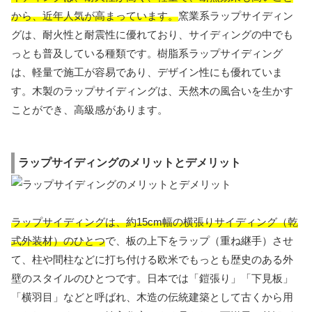
から、近年人気が高まっています。
窯業系ラップサイディン
グは、耐火性と耐震性に優れており、サイディングの中でも
っとも普及している種類です。樹脂系ラップサイディング
は、軽量で施工が容易であり、デザイン性にも優れていま
す。木製のラップサイディングは、天然木の風合いを生かす
ことができ、高級感があります。
ラップサイディングのメリットとデメリット
ラップサイディングは、約15cm幅の横張りサイディング（乾
式外装材）のひとつ
で、板の上下をラップ（重ね継手）させ
て、柱や間柱などに打ち付ける欧米でもっとも歴史のある外
壁のスタイルのひとつです。日本では「鎧張り」「下見板」
「横羽目」などと呼ばれ、木造の伝統建築として古くから用