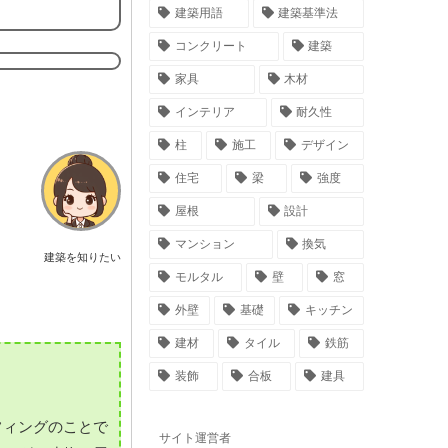
建築用語
建築基準法
コンクリート
建築
家具
木材
インテリア
耐久性
柱
施工
デザイン
住宅
梁
強度
屋根
設計
マンション
換気
建築を知りたい
モルタル
壁
窓
外壁
基礎
キッチン
建材
タイル
鉄筋
装飾
合板
建具
フィングのことで
サイト運営者