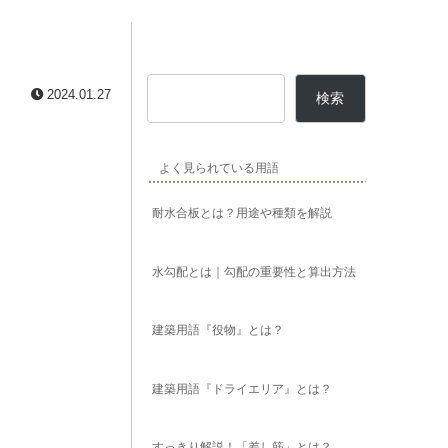
2024.01.27
検索
よく見られている用語
耐水合板とは？用途や種類を解説
水勾配とは｜勾配の重要性と算出方法
建築用語『役物』とは？
建築用語『ドライエリア』とは？
すっきり解説！「差し筋」とは？