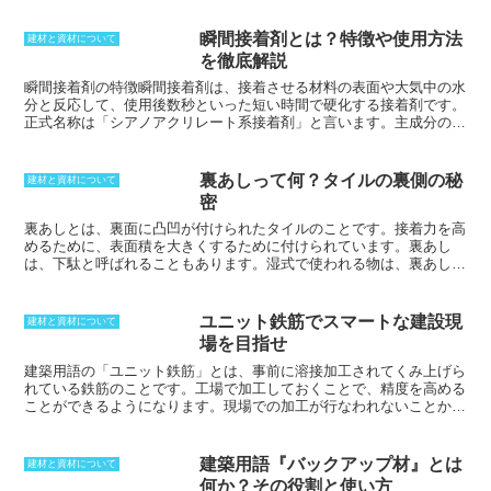
とができます。また、プラ束は細かな高さまで調節することができる
ため、床鳴りを防止することができます。床鳴りは、床下と床材の間
瞬間接着剤とは？特徴や使用方法
建材と資材について
に隙間があることによって起こることがありますが、プラ束を使うこ
を徹底解説
とで隙間をなくすことができます。さらに、プラ束は受けがついてい
るため、簡単に施工を進めることができます。受けがついていること
瞬間接着剤の特徴
瞬間接着剤は、接着させる材料の表面や大気中の水
で、プラ束を床下に固定することが容易になり、施工時間を短縮する
分と反応して、使用後数秒といった短い時間で硬化する接着剤です。
ことができます。
正式名称は「シアノアクリレート系接着剤」と言います。主成分のモ
ノマーが被着剤表面の水分と反応して、急速に硬化してポリマーとな
り、被着剤同士を強力に接着します。瞬間接着剤の強度は、力を加え
ると接着部分ではなく、材料そのものが壊れてしまう材料破壊が見ら
裏あしって何？タイルの裏側の秘
建材と資材について
れるほど強力です。瞬間接着剤は、短時間で強度の接着が可能となる
密
だけでなく、硬化物の透明性や一液無溶剤であるなどの特徴を持ちま
す。しかし、接着時にはみだした部分が、白い粉を吹いたような白化
裏あしとは、裏面に凸凹が付けられたタイルのことです。
接着力を高
現象を起こすことがあります。そのため、防ぐためには塗布装置の使
めるために、表面積を大きくするために付けられています。裏あし
用が必要となります。
は、下駄と呼ばれることもあります。湿式で使われる物は、裏あしが
大きく作られており、均一にはしていません。これは滑り落ちたりす
ることを防ぐためです。
逆に乾式では、裏あしが少なく、かたちも均
一になっています。
接着剤が薄く全体に塗布できるようにしているか
ユニット鉄筋でスマートな建設現
建材と資材について
らであり、施工によって違いがあります。
場を目指せ
建築用語の「ユニット鉄筋」とは、
事前に溶接加工されてくみ上げら
れている鉄筋のこと
です。工場で加工しておくことで、精度を高める
ことができるようになります。現場での加工が行なわれないことか
ら、施工に対する時間の節約にもなります。柱や梁といった構造材で
用いられることが多いですが、外壁や床といった場所に使う鉄筋でも
使われるようになってきました。ユニット工法は、工場で生産するこ
建築用語『バックアップ材』とは
建材と資材について
とによって、品質の均一化を図ることができるところにあります。生
何か？その役割と使い方