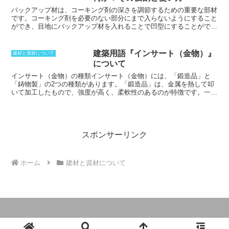
産性ということを考えても現場よりもはるかに高くなり、大量の供給
もすることができるようになります。
バックアップ材は、コーキング剤の深さを調節するための重要な部材
です。
コーキング剤を必要のない部分にまで入らないようにすること
ができ、目地にバックアップ材を入れることで凹型にすることがで
き、コーキング剤が奥まで入ってしまうことがなくなります。
また、
適量を使用することが重要であり、適切な量にコントロールすること
が可能です。さらに、バックアップ材を目地に差し込んでおくこと
建築用語『インサート（金物）』
建材と資材について
で、三面接着を防ぐことができます。これにより、目地の奥にはコー
について
キング剤が入らなくなり、縁を切ることができるようになります。バ
ックアップ材にコーキング剤が接着してしまうような素材の場合に
インサート（金物）の種類
インサート（金物）には、「鍛造品」と
は、ボンドブレーカーを使用することで、影響を受けなくすることが
「鋳物製」の2つの種類があります。「鍛造品」は、金属を熱して叩
できます。
いて加工したもので、強度が高く、柔軟性のあるのが特徴です。一
方、「鋳物製」は、金属を溶かして型に流し込んで加工したもので、
強度が低く、もろいのが特徴です。用途に応じて、これらの2種類を
使い分けています。「鍛造品」は、強度が必要な部分に使用され、
「鋳物製」は、強度がそれほど必要ではない部分に使用されます。
スポンサーリンク
ホーム
建材と資材について
© 2024 建築用語と関係法令の説明.