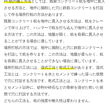
PC杭の施工方法
としては、既製コンクリート杭を地中に貫入
させる方法と、地中に掘削した穴に鉄筋コンクリートを打設
して作る場所打杭の方法があります。
既製コンクリート杭を地中に貫入させる方法は、杭をクレー
ンで吊り上げて、ハンマーで杭を打ち込んで地中に貫入させ
る方法です。この方法は、地盤が固く、杭を容易に貫入させ
ることができる場合に適しています。
場所打杭の方法では、地中に掘削した穴に鉄筋コンクリート
を打設して杭を作ります。この方法は、地盤が柔らかく、杭
を容易に貫入させることができない場合に適しています。
場所打杭の工法には、
湿式工法
と
乾式工法
があります。湿式
工法とは、コンクリートを水とセメントで練った湿った状態
で穴に打設する方法です。乾式工法とは、コンクリートを水
とセメント以外に、砂利や砕石などの骨材を混ぜた乾いた状
態で穴に打設する方法です。
どちらの工法も、杭の強度や耐久性は変わりません。