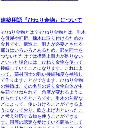
建築用語『ひねり金物』について
-ひねり金物とは？-
ひねり金物とは、垂木
を母屋や軒桁、棟木に取り付けるための
金具です。
構造上、耐力が必要とされる
部分はいろいろとあるため、部材同士を
つないだだけでは構造上耐力が足りない
といった場合には、ひねり金物を使って
接続していくことになります。これによ
って、部材同士の強い接続強度を補強し
て作り出すことができます。ひねり金物
の特徴は、その名前の通り金物自体が中
央部でひねられて、角度が変わるように
作られているところです。垂木の勾配な
どによって、使い分けることができるよ
うになっており、吹き上げ力といったこ
と考え対応する物を使うことができま
す。同等の認定を受けている商品として