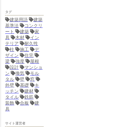
タグ
建築用語
建築
基準法
コンクリ
ート
建築
家
具
木材
イン
テリア
耐久性
柱
施工
デ
ザイン
住宅
梁
強度
屋根
設計
マンショ
ン
換気
モル
タル
壁
窓
外壁
基礎
キ
ッチン
建材
タイル
鉄筋
装飾
合板
建
具
サイト運営者