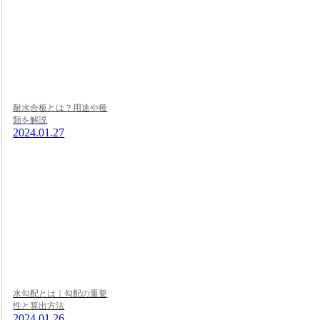
耐水合板とは？用途や種
類を解説
2024.01.27
水勾配とは｜勾配の重要
性と算出方法
2024.01.26