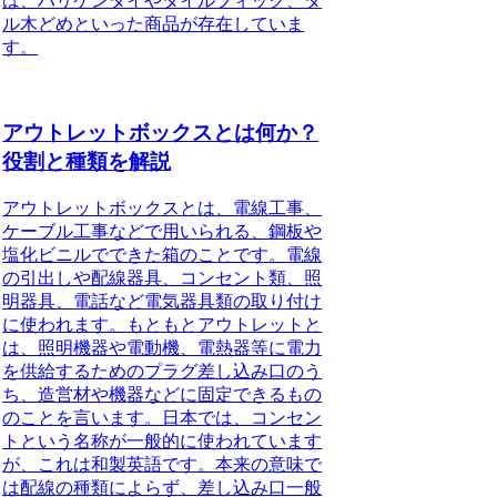
は、ハリケンタイやタイルフィック、タ
ル木どめといった商品が存在していま
す。
アウトレットボックスとは何か？
役割と種類を解説
アウトレットボックスとは、電線工事、
ケーブル工事などで用いられる、鋼板や
塩化ビニルでできた箱のことです。
電線
の引出しや配線器具、コンセント類、照
明器具、電話など電気器具類の取り付け
に使われます。もともとアウトレットと
は、照明機器や電動機、電熱器等に電力
を供給するためのプラグ差し込み口のう
ち、造営材や機器などに固定できるもの
のことを言います。日本では、コンセン
トという名称が一般的に使われています
が、これは和製英語です。本来の意味で
は配線の種類によらず、差し込み口一般