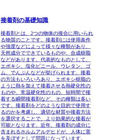
接着剤の基礎知識
接着剤とは
、2つの物体の接合に用いられ
る物質のことです。接着剤には使用条件
や強度などによって様々な種類があり、
天然成分でできているものや、合成樹脂
などがあります。代表的なものとして、
エポキシ、塩化ビニール、ウレタン、ゴ
ム、でんぷんなどが挙げられます。接着
の方法もいろいろあり、エポキシ樹脂の
ように熱を加えて接着させる熱硬化性の
ものや、常温硬化性のもの、短時間で接
着する瞬間接着剤など、その種類は多い
です。接着剤をどのような目的で使用す
るのかを考慮し、適切な材質や接着方法
を選択することで、より効果的な接着が
可能となります。近年、接着剤の成分に
含まれるホルムアルデヒドが、人体に害
を及ぼすとして問題になっています。