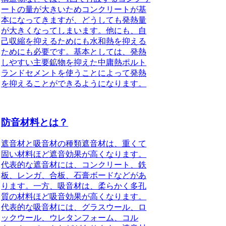
ートの量が大きいためコンクリートが基
本になってきますが、どうしても発熱量
が大きくなってしまいます。他にも、自
己収縮を抑えるためにも水和熱を抑える
ためにも必要です。基本としては、発熱
しやすい主要鉱物を抑えた中庸熱ポルト
ランドセメントを使うことによって発熱
を抑えることができるようになります。
防音材料とは？
遮音材と吸音材の種類
遮音材は、重くて
固い材料ほど遮音効果が高くなります。
代表的な遮音材には、コンクリート、鉄
板、レンガ、合板、石膏ボードなどがあ
ります。一方、吸音材は、柔らかく多孔
質の材料ほど吸音効果が高くなります。
代表的な吸音材には、グラスウール、ロ
ックウール、ウレタンフォーム、コル