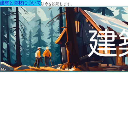
建材と資材について
建材と資材について
建材と資材について
建材と資材について
建材と資材について
建材と資材について
建材と資材について
建築に関する用語と関連法令を説明します。