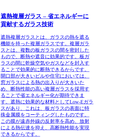
遮熱複層ガラス – 省エネルギーに
貢献するガラス技術
遮熱複層ガラスとは、ガラスの熱を遮る
機能を持った複層ガラスです。複層ガラ
スとは、複数の板ガラスの間を密封した
もので、断熱や遮音に効果的です。板ガ
ラスの間に乾燥空気やガスなどを封入す
ることで効果的に断熱できるからです。
開口部が大きいビルや住宅においては、
窓ガラスによる熱の出入りが大きいた
め、断熱性能の高い複層ガラスを採用す
ることで省エネルギー化が期待できま
す。
遮熱に効果的な材料としてLow-Eガラ
スがあり、これは、板ガラスの表面に特
殊金属膜をコーティングしたものです。
この膜が遠赤外線の反射率を高め、放射
による熱伝達を抑え、高断熱性能を実現
できるからです。