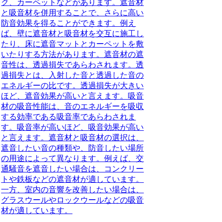
ク、カーペットなどがあります。遮音材
と吸音材を併用することで、さらに高い
防音効果を得ることができます。例え
ば、壁に遮音材と吸音材を交互に施工し
たり、床に遮音マットとカーペットを敷
いたりする方法があります。遮音材の遮
音性は、透過損失であらわされます。透
過損失とは、入射した音と透過した音の
エネルギーの比です。透過損失が大きい
ほど、遮音効果が高いと言えます。吸音
材の吸音性能は、
音のエネルギーを吸収
する効率である吸音率
であらわされま
す。吸音率が高いほど、吸音効果が高い
と言えます。遮音材と吸音材の選択は、
遮音したい音の種類や、防音したい場所
の用途によって異なります。例えば、交
通騒音を遮音したい場合は、コンクリー
トや鉄板などの遮音材が適しています。
一方、室内の音響を改善したい場合は、
グラスウールやロックウールなどの吸音
材が適しています。