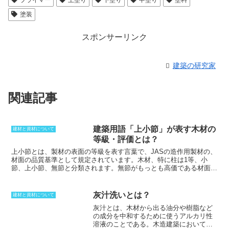
プライマー
上塗り
下塗り
中塗り
塗料
塗装
スポンサーリンク
建築の研究家
関連記事
建築用語「上小節」が表す木材の
建材と資材について
等級・評価とは？
上小節とは
、製材の表面の等級を表す言葉で、JASの造作用製材の、
材面の品質基準として規定されています。木材、特に柱は1等、小
節、
上小節
、無節と分類されます。
無節
がもっとも高価である材面に
まったく節がないものの等級を
無節
と呼びます。また、
上小節
よりも
節の長径が長く、個数の多いものの等級を
小節
と言います。これらの
等級は、柱の4面のうち、もっとも良い一面のみで決まっています。
灰汁洗いとは？
建材と資材について
無垢材しかなかった時代には、
上小節
は高級な品であったが、集成材
灰汁とは、木材から出る油分や樹脂など
が普及してからは
無節
が一般的になりました。緑甲板の等級にも同様
の成分を中和するために使うアルカリ性
に使われています。
溶液
のことである。木造建築において、