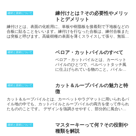
木材を保護するために灰汁を用いること
で、木材の腐食や虫害を防ぐことができ
る。灰汁は、木目をきれいに見せ、木材
練付けとは？その必要性やメリッ
建材と資材について
の強度を高める効果もある。また、灰汁
トとデメリット
は、木材の表面を滑らかにし、汚れがつ
きにくくなる効果もある。灰汁は、木材
練付けとは、表面の化粧用に、
単板や樹脂板を接着剤で下地板などの
の表面に塗布することで、木材の表面を
合板に貼ること
をいいます。
練付けを行なった合板は、練付合板また
保護することができる。灰汁は、木材の
は突板と呼びます
。高級樹種の表面を薄くスライスして張り、無垢材
表面に塗布することで、木材の表面を保
のように用いることもあります。板すべてを高級素材で製作するとコ
護することができる。灰汁は、木材の表
ストがかかるため、この手法がよく用いられました。プリント技術が
面に塗布することで、木材の表面を保護
発展してからは、わざわざ練付けを行わず、プリントで木材などの表
ベロア・カットパイルのすべて
建材と資材について
することができるため、木造建築におい
面を表現するようになったため使用頻度は減少しています。練付材
ベロア・カットパイルとは、カーペット
て重要な役割を果たしている。
は、無垢であるため、傷ついたときなどには比較的容易に補修が可能
パイルのひとつで、ベルベットタッチ風
です。しかし、無垢であるために湿気に弱く、収縮と膨張をくり返す
に仕上げられている物のこと。
パイルの
とひび割れが起きる場合もあります。これを避けるために、表面に塗
密度は非常に高く、高密度に打ち込まれ
装を行なうこともあります。
ているため、長さは5mm〜7mm程度にな
っており、やわらかに感じることができ
カット＆ループパイルの魅力と特
建材と資材について
る。ベルベットとは、表面に細かく起毛
徴
させている布生地のことをさし、ベロア
仕上げとは、起毛させて刈りそろえると
カット＆ループパイルとは、カーペットやラグマットに用いられるパ
いう意味があり、絨毯編物のひとつとな
イル地の中でも、カットパイルとループパイルの両方を使って作られ
る。ベルベットとベロアは見た目ではほ
たもののことです。
デザインを強調させやすく、部分的に風合いも
とんど分からないが、二本のそろえた糸
変化させることができます。ループパイルは毛の遊びの少なく、カッ
を編んでおいて1本を引き出してループを
トパイルは優しい手触りを持つ。カット＆ループパイルは、この２つ
カットすることで作られている。このと
の良いところをとっていると言えるでしょう。カット＆ループパイル
マスターキーって何？その役割や
建材と資材について
きに均一に起こすことが重要であり、高
では単一ではなく複雑な感触を作り出すことができます。また、カッ
種類を解説
さも一定にすることができるようにな
トの仕方などによってコントラストも浮き上がらせるため、
微妙なテ