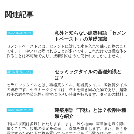
関連記事
意外と知らない建築用語「セメン
建材と資材について
トペースト」の基礎知識
セメントペーストとは、セメントに対して水を入れて練った物
のこと
です。トロやノロと呼ばれることが多いです。これだけでは構造体を
作ることは不可能であり、接着剤のような使われ方しかしません。少
しでも厚くしていくと、硬化しても簡単に割れてしまいます。そのた
め、タイルの下地といった物に利用されることが多いです。場合によ
っては、流動化剤などを添加することもあります。ジャンカができて
セラミックタイルの基礎知識と
建材と資材について
しまったときには、セメントペーストよりも高流動になっている無収
は？
縮セメントミルクを使い、注入して補修します。水セメント比や骨材
がないことにより収縮しやすいですが、無収縮セメントであれば、こ
セラミックタイルとは、磁器質タイル、炻器質タイル、陶器質タイル
うした問題をクリアできることから、クラックの注入材に使うことも
の総称です。
セラミックタイルは、粘土を焼き固めた物であり、超微
あります。
粒子の結合で吸水性が非常に小さい特徴を持ちます。
タイルの材料と
なる天然の石材や粘土を焼き固め、微粉末状に練り上げて作られま
す。さらに、4000トンほどの高圧プレス機で成形し、1300度ほどの
高熱で焼き上げると、セラミックタイルは完成します。光沢があるた
建築用語『下駄』とは？役割や種
建材と資材について
め高価に見えたり、硬度が高いため耐久性が良いなどのメリットがあ
類を紹介
りますが、一方で鏡面仕上げの物はワックスが塗れなかったり、滑り
やすかったりなどのデメリットもあります。
下駄の役割
は多岐にわたります。まず、床や地面に重量物を置く際に
敷くことで、接地の安定を確保し、湿気を防止します。また、高さを
調節するために下に物を置いてかますことも「下駄をはかす」と言い