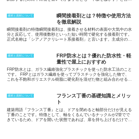
ます。さらに、木製のはきもののことを表す意味もあります。下駄
は、下面に歯をくり抜いた台に3つ穴を空けて、鼻緒を付け、足指を
かけて履く履物です。歯は2枚のことが多く、差し込むタイプの物も
瞬間接着剤とは？特徴や使用方法
建材と資材について
あります。足の親指と人差し指の間に鼻緒を挟んで履くのが一般的で
を徹底解説
す。木の台を用いている物が下駄、草や樹皮などのやわらかい素材を
使った物を「草履」と呼びます。また、印刷でふせ字のことも下駄と
瞬間接着剤の特徴
瞬間接着剤は、接着させる材料の表面や大気中の水
言います。
分と反応して、使用後数秒といった短い時間で硬化する接着剤です。
正式名称は「シアノアクリレート系接着剤」と言います。主成分のモ
ノマーが被着剤表面の水分と反応して、急速に硬化してポリマーとな
り、被着剤同士を強力に接着します。瞬間接着剤の強度は、力を加え
ると接着部分ではなく、材料そのものが壊れてしまう材料破壊が見ら
FRP防水とは？優れた防水性・軽
建材と資材について
れるほど強力です。瞬間接着剤は、短時間で強度の接着が可能となる
量性で屋上におすすめ
だけでなく、硬化物の透明性や一液無溶剤であるなどの特徴を持ちま
す。しかし、接着時にはみだした部分が、白い粉を吹いたような白化
FRP防水とは、ガラス繊維強化プラスチックを使った防水工法のこと
現象を起こすことがあります。そのため、防ぐためには塗布装置の使
です。
FRPとはガラス繊維を使ってプラスチックを強化した物で、
用が必要となります。
これを不飽和ポリエステル樹脂に硬化剤を混ぜた物と組み合わせるこ
とで防水効果を発揮します。FRP防水は強度が高いだけでなく耐食性
や耐候性にも優れ、高い耐水性を持たせることができます。軽量であ
ると言うことから
屋上防水に向いており、トップヘビーを防げること
フランス丁番の基礎知識とメリッ
建材と資材について
も大きなメリットです。
一般的な防水材に比べて極めて耐久性が高い
ト
ため、保護層を作らずに施工できます。
建築用語『フランス丁番』とは、
ドアを閉めると軸部分だけが見える
丁番のこと
です。特徴として、軸をくるんでいるナックルが2管でで
きているため、ドアを開いた状態であれば、扉を持ち上げるだけで簡
単に外すことができます。簡単に取り外すことができるため、何かあ
ったときもメンテナンスが容易となります。これは、継ぎ手が1カ所
しかないという構造になっているというところが大きいです。このフ