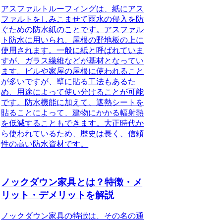
アスファルトルーフィングは、紙にアス
ファルトをしみこませて雨水の侵入を防
ぐための防水紙のこと
です。
アスファル
ト防水に用いられ、屋根の野地板の上に
使用されます
。一般に紙と呼ばれていま
すが、ガラス繊維などが基材となってい
ます。
ビルや家屋の屋根に使われること
が多いですが、壁に貼る工法もあるた
め、用途によって使い分けることが可能
です
。防水機能に加えて、遮熱シートを
貼ることによって、建物にかかる輻射熱
を低減することもできます。
大正時代か
ら使われているため、歴史は長く、信頼
性の高い防水資材です
。
ノックダウン家具とは？特徴・メ
リット・デメリットを解説
ノックダウン家具の特徴
は、その名の通