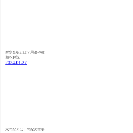
耐水合板とは？用途や種
類を解説
2024.01.27
水勾配とは｜勾配の重要