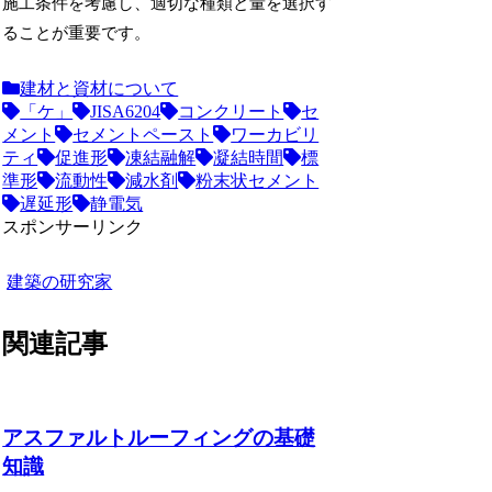
施工条件を考慮し、適切な種類と量を選択す
ることが重要です。
建材と資材について
「ケ」
JISA6204
コンクリート
セ
メント
セメントペースト
ワーカビリ
ティ
促進形
凍結融解
凝結時間
標
準形
流動性
減水剤
粉末状セメント
遅延形
静電気
スポンサーリンク
建築の研究家
関連記事
アスファルトルーフィングの基礎
知識