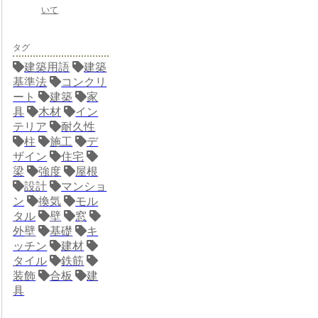
いて
タグ
建築用語
建築
基準法
コンクリ
ート
建築
家
具
木材
イン
テリア
耐久性
柱
施工
デ
ザイン
住宅
梁
強度
屋根
設計
マンショ
ン
換気
モル
タル
壁
窓
外壁
基礎
キ
ッチン
建材
タイル
鉄筋
装飾
合板
建
具