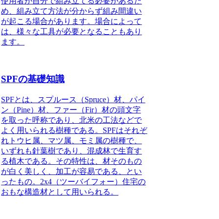
使用者が自分で組み立てる必要があるた
め、組み立て方法が分からず組み間違い
が起こる場合があります。場合によって
は、様々な工具が必要となることもあり
ます。
SPFの基礎知識
SPFとは、スプルース（Spruce）材、パイ
ン（Pine）材、ファー（Fir）材の頭文字
を取った呼称
であり、北米の工法などで
よく用いられる樹種である。SPFはそれぞ
れトウヒ属、マツ属、モミ属の樹種で、
いずれも針葉樹であり、混成林で生育す
る植木である。
その特性は、材そのもの
が白く美しく、加工が容易である
、とい
ったもの。2x4（ツーバイフォー）住宅の
おもな構造材として用いられる。