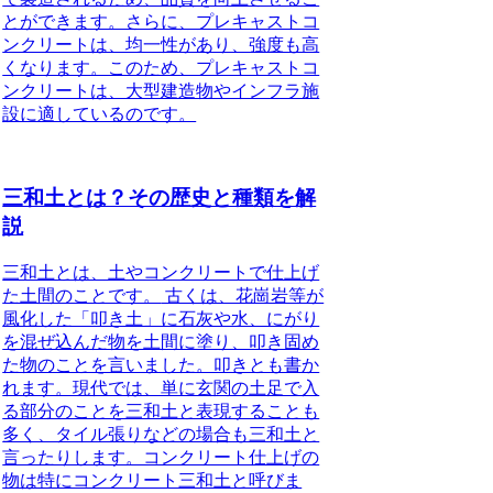
とができます。さらに、プレキャストコ
ンクリートは、均一性があり、強度も高
くなります。このため、プレキャストコ
ンクリートは、大型建造物やインフラ施
設に適しているのです。
三和土とは？その歴史と種類を解
説
三和土とは、土やコンクリートで仕上げ
た土間のことです。
古くは、花崗岩等が
風化した「叩き土」に石灰や水、にがり
を混ぜ込んだ物を土間に塗り、叩き固め
た物のことを言いました。叩きとも書か
れます。現代では、単に玄関の土足で入
る部分のことを三和土と表現することも
多く、タイル張りなどの場合も三和土と
言ったりします。コンクリート仕上げの
物は特にコンクリート三和土と呼びま