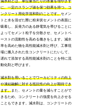
減水剤とは、単位量当たりの水量を増やさず
に、一定のスランプ値を保つ効果を持つ、コ
ンクリート用化学混和剤のことです。
セメン
トと水を混ぜた際に粉末状セメントの表面に
吸着し、反発力のある静電気を帯びることに
よってセメント粒子を分散させ、セメントペ
ーストの流動性を高める働きをします。減水
率を高めた物を高性能減水剤と呼び、工事現
場に搬入された生コンクリートにたいして、
遅れて添加する高性能減水剤のことを特に流
動化剤と呼びます。
減水剤を用いることでワーカビリティの向上
や凍結融解に対する抵抗性の向上が期待でき
ます。
また、セメントの量を減らすことがで
きるため、コンクリートの強度を向上させる
こともできます。減水剤は、コンクリートの