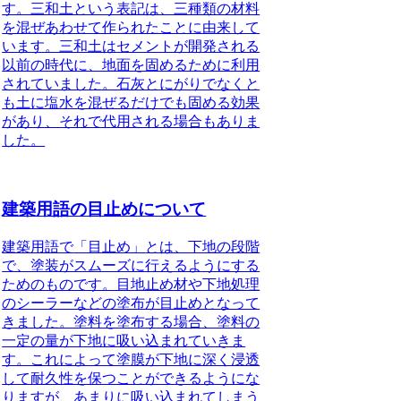
す。三和土という表記は、三種類の材料
を混ぜあわせて作られたことに由来して
います。三和土はセメントが開発される
以前の時代に、地面を固めるために利用
されていました。石灰とにがりでなくと
も土に塩水を混ぜるだけでも固める効果
があり、それで代用される場合もありま
した。
建築用語の目止めについて
建築用語で
「目止め」
とは、下地の段階
で、塗装がスムーズに行えるようにする
ためのものです。目地止め材や下地処理
のシーラーなどの塗布が目止めとなって
きました。塗料を塗布する場合、塗料の
一定の量が下地に吸い込まれていきま
す。これによって塗膜が下地に深く浸透
して耐久性を保つことができるようにな
りますが、あまりに吸い込まれてしまう