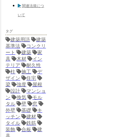
関連法規につ
いて
タグ
建築用語
建築
基準法
コンクリ
ート
建築
家
具
木材
イン
テリア
耐久性
柱
施工
デ
ザイン
住宅
梁
強度
屋根
設計
マンショ
ン
換気
モル
タル
壁
窓
外壁
基礎
キ
ッチン
建材
タイル
鉄筋
装飾
合板
建
具