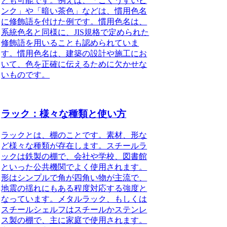
とも可能です。
例えば、「ごくうすいピ
ンク」や「暗い茶色」などは、慣用色名
に修飾語を付けた例です。慣用色名は、
系統色名と同様に、JIS規格で定められた
修飾語を用いることも認められていま
す。慣用色名は、建築の設計や施工にお
いて、色を正確に伝えるために欠かせな
いものです。
ラック：様々な種類と使い方
ラックとは
、棚のことです。素材、形な
ど様々な種類が存在します。スチールラ
ックは鉄製の棚で、会社や学校、図書館
といった公共機関でよく使用されます。
形はシンプルで角が四角い物が主流で、
地震の揺れにもある程度対応する強度と
なっています。メタルラック、もしくは
スチールシェルフはスチールかステンレ
ス製の棚で、主に家庭で使用されます。