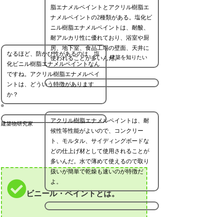
脂エナメルペイントとアクリル樹脂エ
ナメルペイントの2種類がある。塩化ビ
ニル樹脂エナメルペイントは、耐酸、
耐アルカリ性に優れており、浴室や厨
房、地下室、食品工場の壁面、天井に
なるほど、防かび性があるのは、塩
建築を知りたい
使われることが多いんだ。
化ビニル樹脂エナメルペイントなん
ですね。アクリル樹脂エナメルペイ
ントは、どういう特徴があります
か？
アクリル樹脂エナメルペイントは、耐
建築物研究家
候性等性能がよいので、コンクリー
ト、モルタル、サイディングボードな
どの仕上げ材として使用されることが
多いんだ。水で薄めて使えるので取り
扱いが簡単で乾燥も速いのが特徴だ
よ。
ビニール・ペイントとは。