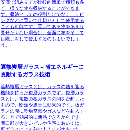
安価で組み立てが比較的簡単で種類も多
く、様々な物を収納することができま
す。収納としての役割だけでなく、リビ
ングなどに置いて仕切りとして使用する
ことも可能です。置いてある物をあまり
見せたくない場合は、全面に布を吊して
目隠しをして使用するのもよいでしょ
う。
遮熱複層ガラス – 省エネルギーに
貢献するガラス技術
遮熱複層ガラスとは、ガラスの熱を遮る
機能を持った複層ガラスです。複層ガラ
スとは、複数の板ガラスの間を密封した
もので、断熱や遮音に効果的です。板ガ
ラスの間に乾燥空気やガスなどを封入す
ることで効果的に断熱できるからです。
開口部が大きいビルや住宅においては、
窓ガラスによる熱の出入りが大きいた