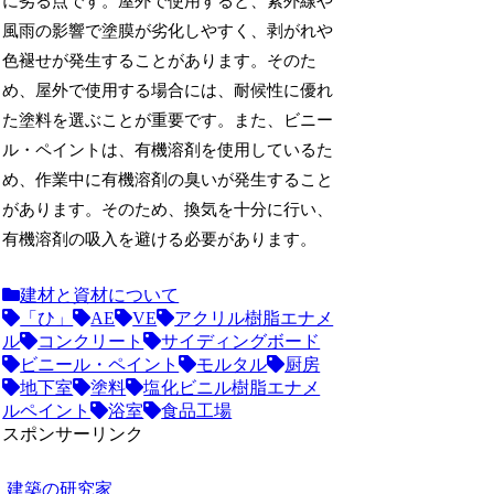
に劣る点です。屋外で使用すると、紫外線や
風雨の影響で塗膜が劣化しやすく、剥がれや
色褪せが発生することがあります。そのた
め、屋外で使用する場合には、耐候性に優れ
た塗料を選ぶことが重要です。また、ビニー
ル・ペイントは、有機溶剤を使用しているた
め、作業中に有機溶剤の臭いが発生すること
があります。そのため、換気を十分に行い、
有機溶剤の吸入を避ける必要があります。
建材と資材について
「ひ」
AE
VE
アクリル樹脂エナメ
ル
コンクリート
サイディングボード
ビニール・ペイント
モルタル
厨房
地下室
塗料
塩化ビニル樹脂エナメ
ルペイント
浴室
食品工場
スポンサーリンク
建築の研究家