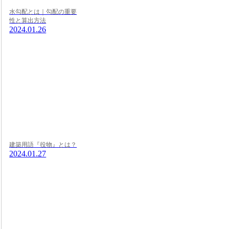
水勾配とは｜勾配の重要
性と算出方法
2024.01.26
建築用語『役物』とは？
2024.01.27