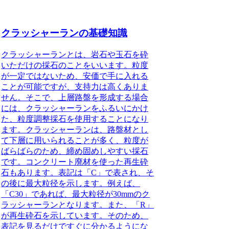
クラッシャーランの基礎知識
クラッシャーランとは、岩石や玉石を砕
いただけの採石のことをいいます。
粒度
が一定ではないため、安価で手に入れる
ことが可能ですが、支持力は高くありま
せん。そこで、上層路盤を形成する場合
には、クラッシャーランをふるいにかけ
た、粒度調整採石を使用することになり
ます。クラッシャーランは、路盤材とし
て下層に用いられることが多く、粒度が
ばらばらのため、締め固めしやすい採石
です。コンクリート廃材を使った再生砕
石もあります。表記は「C」で表され、そ
の後に最大粒径を示します。例えば、
「C30」であれば、最大粒径が30mmのク
ラッシャーランとなります。また、「R」
が再生砕石を示しています。そのため、
表記を見るだけですぐに分かるようにな