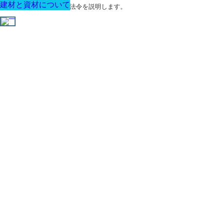
建材と資材について
建材と資材について
建材と資材について
建材と資材について
建材と資材について
建材と資材について
建材と資材について
建築に関する用語と関連法令を説明します。