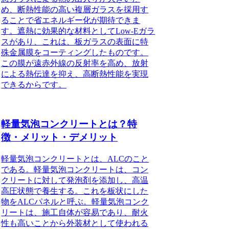
め、断熱性能の高い複層ガラスを採用す
ることで省エネルギー化が期待できま
す。
遮熱に効果的な材料としてLow-Eガラ
スがあり、これは、板ガラスの表面に特
殊金属膜をコーティングしたものです。
この膜が遠赤外線の反射率を高め、放射
による熱伝達を抑え、高断熱性能を実現
できるからです。
軽量気泡コンクリートとは？特
徴・メリット・デメリット
軽量気泡コンクリート
とは、ALCのこと
である。
軽量気泡コンクリート
は、コン
クリートに対して発泡剤を添加し、高温
高圧状態で養生する。これを板状にした
物をALCパネルと呼ぶ。
軽量気泡コンク
リート
は、施工自体が容易であり、耐火
性も高いことから外装材として使われる