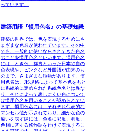
っています。
建築用語『慣用色名』の基礎知識
建築の世界では、色を表現するためにさ
まざまな色名が使われています。その中
でも、一般的に使いならされてきた色名
のことを慣用色名といいます。
慣用色名
には、とき色、群青といった日本独自の
色表現や、ピンクなど外国語が由来のも
のまで、さまざまな種類があります。
慣
用色名は、JIS規格によって基本色をもと
に系統的に定められた系統色名とは異な
り、それによって表しにくい色について
は慣用色名を用いることが認められてい
ます。
慣用色名には、それぞれ代表的な
マンセル値が示されており、細かな色の
違いを表す際には、色名に彩度、明度、
色相に関する修飾語を付けて表現するこ