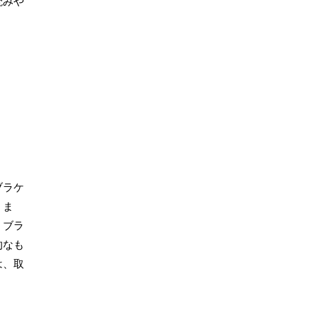
読みや
ブラケ
。ま
。ブラ
的なも
は、取