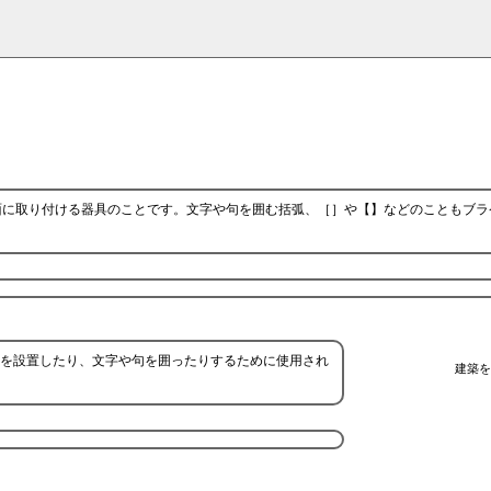
面に取り付ける器具のことです。文字や句を囲む括弧、［］や【】などのこともブラ
を設置したり、文字や句を囲ったりするために使用され
建築を