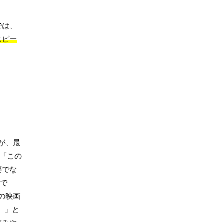
では、
スピー
すが、最
「この
要でな
章で
の映画
。」と