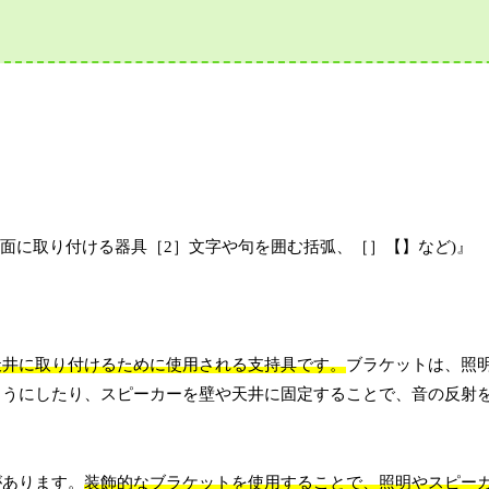
面に取り付ける器具［2］文字や句を囲む括弧、［］【】など)』
天井に取り付けるために使用される支持具です。
ブラケットは、照
ようにしたり、スピーカーを壁や天井に固定することで、音の反射
があります。
装飾的なブラケットを使用することで、照明やスピー