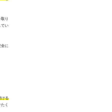
を取り
してい
安全に
付ける
けたく