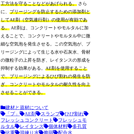
工方法を守ることなどがあげられる。
さら
に、
ブリージングを防止するための添加剤と
してAE剤（空気連行剤）の使用が有効であ
る。
AE剤は、コンクリートやモルタルに加
えることで、コンクリートやモルタル中に微
細な空気泡を発生させる。この空気泡が、ブ
リージングによって生じる水や石灰水、骨材
の微粒子の上昇を防ぎ、レイタンスの形成を
抑制する効果がある。
AE剤を使用すること
で、ブリージングによるひび割れの発生を防
ぎ、コンクリートやモルタルの耐久性を向上
させることができる。
建材と資材について
「プ」
AE剤
スランプ
ひび割れ
フレッシュコンクリート
フレッシュモ
ルタル
レイタンス
個体材料
多孔質
比重
混練り水
脆弱
配合水