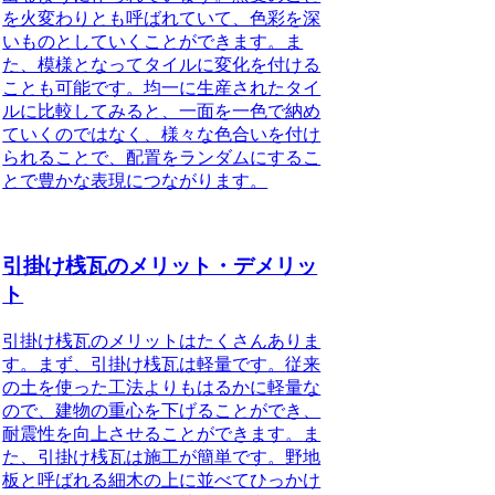
を火変わりとも呼ばれていて、色彩を深
いものとしていくことができます。ま
た、模様となってタイルに変化を付ける
ことも可能です。均一に生産されたタイ
ルに比較してみると、一面を一色で納め
ていくのではなく、様々な色合いを付け
られることで、配置をランダムにするこ
とで豊かな表現につながります。
引掛け桟瓦のメリット・デメリッ
ト
引掛け桟瓦のメリット
はたくさんありま
す。まず、引掛け桟瓦は軽量です。
従来
の土を使った工法よりもはるかに軽量な
ので、建物の重心を下げることができ、
耐震性を向上させることができます。
ま
た、引掛け桟瓦は施工が簡単です。
野地
板と呼ばれる細木の上に並べてひっかけ