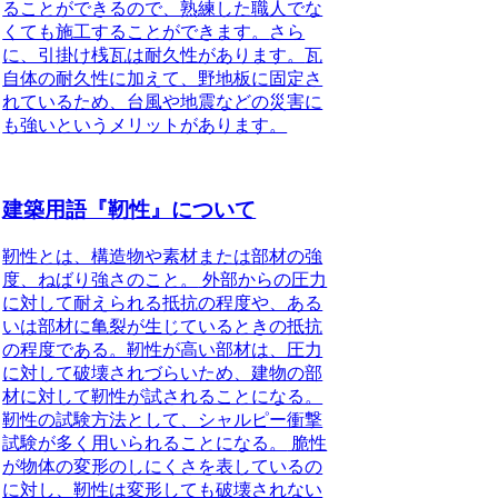
ることができるので、熟練した職人でな
くても施工することができます。
さら
に、引掛け桟瓦は耐久性があります。
瓦
自体の耐久性に加えて、野地板に固定さ
れているため、台風や地震などの災害に
も強いというメリットがあります。
建築用語『靭性』について
靭性とは、構造物や素材または部材の強
度、ねばり強さのこと。
外部からの圧力
に対して耐えられる抵抗の程度や、ある
いは部材に亀裂が生じているときの抵抗
の程度である。靭性が高い部材は、圧力
に対して破壊されづらいため、建物の部
材に対して靭性が試されることになる。
靭性の試験方法として、シャルピー衝撃
試験が多く用いられることになる。
脆性
が物体の変形のしにくさを表しているの
に対し、
靭性は変形しても破壊されない