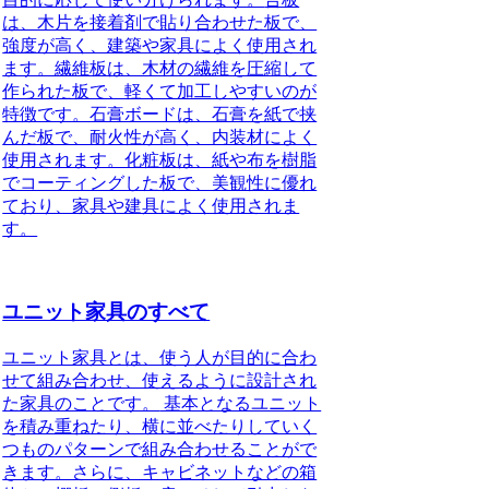
は、木片を接着剤で貼り合わせた板で、
強度が高く、建築や家具によく使用され
ます。繊維板は、木材の繊維を圧縮して
作られた板で、軽くて加工しやすいのが
特徴です。石膏ボードは、石膏を紙で挟
んだ板で、耐火性が高く、内装材によく
使用されます。化粧板は、紙や布を樹脂
でコーティングした板で、美観性に優れ
ており、家具や建具によく使用されま
す。
ユニット家具のすべて
ユニット家具とは、使う人が目的に合わ
せて組み合わせ、使えるように設計され
た家具のことです。
基本となるユニット
を積み重ねたり、横に並べたりしていく
つものパターンで組み合わせることがで
きます。さらに、キャビネットなどの箱