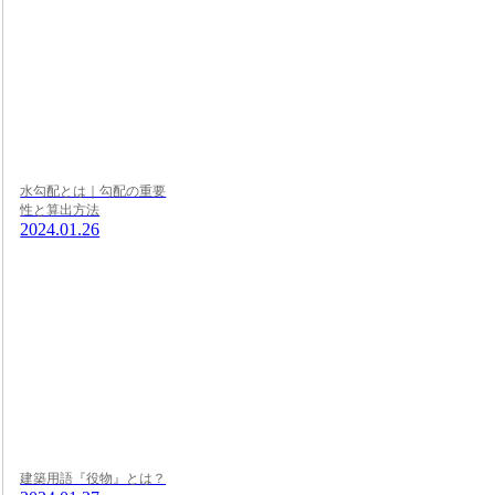
水勾配とは｜勾配の重要
性と算出方法
2024.01.26
建築用語『役物』とは？