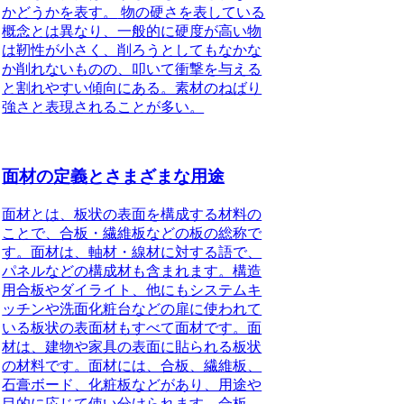
かどうかを表す。
物の硬さを表している
概念とは異なり、一般的に硬度が高い物
は靭性が小さく、削ろうとしてもなかな
か削れないものの、叩いて衝撃を与える
と割れやすい傾向にある。素材のねばり
強さと表現されることが多い。
面材の定義とさまざまな用途
面材とは、板状の表面を構成する材料の
ことで、合板・繊維板などの板の総称で
す。
面材は、軸材・線材に対する語で、
パネルなどの構成材も含まれます。構造
用合板やダイライト、他にもシステムキ
ッチンや洗面化粧台などの扉に使われて
いる板状の表面材もすべて面材です。面
材は、建物や家具の表面に貼られる板状
の材料です。
面材には、合板、繊維板、
石膏ボード、化粧板などがあり、用途や
目的に応じて使い分けられます。
合板