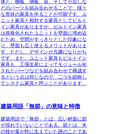
体と、棚板、側板、扉、そして引出しな
どのパーツを組み合わせることで、様々
な形状の家具を作ることが可能です。ユ
ニット家具と相対する家具としてビルト
イン家具がありますが、ビルトイン家具
は規格化されたユニットを壁面に埋め込
むため、空間がすっきりとした印象にな
り、壁面も広く使えるメリットがありま
す。ただし、デザインが凡庸になりがち
です。また、ユニット家具もビルトイン
家具も、工場生産によってモジュール化
されたパーツなどを組み合わせて構成す
るという点は同じなので、二つを総称し
てシステム家具と呼ぶことがあります。
建築用語「無節」の意味と特徴
建築用語で
「無節」
とは、広い材面に節
が現れていないことである。節とは、木
の枝や葉が幹に生えていた跡のことであ