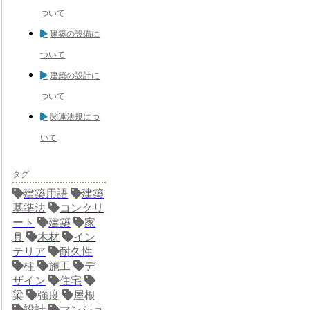
ついて
建築の設備に
ついて
建築の設計に
ついて
関連法規につ
いて
タグ
建築用語
建築
基準法
コンクリ
ート
建築
家
具
木材
イン
テリア
耐久性
柱
施工
デ
ザイン
住宅
梁
強度
屋根
設計
マンショ