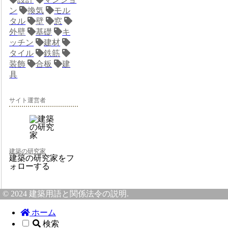
ン
換気
モル
タル
壁
窓
外壁
基礎
キ
ッチン
建材
タイル
鉄筋
装飾
合板
建
具
サイト運営者
建築の研究家
建築の研究家をフ
ォローする
© 2024 建築用語と関係法令の説明.
ホーム
検索