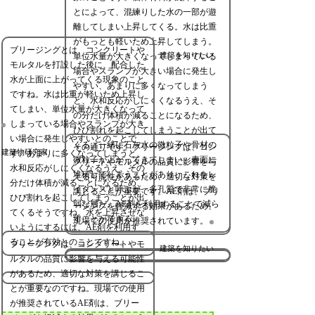
とによって、混練りした水の一部が遊
離してしまい上昇してくる。水は比重
がもっとも軽いため上昇してしまう。
ブリージングとは、コンクリートや
建築を知りたい
単位水量が大きくなってしまっている
モルタルを打設した後に、配合した
場合やスランプが大きい場合に発生し
水が上面に上がってくる現象のこと
やすい、あまりに多くなってしまう
ですね。水は比重が軽いため上昇し
と、水和反応がしにくくなるうえ、そ
てしまい、単位水量が大きくなって
の分だけ体積が減ることになるため、
しまっている場合やスランプが大き
ひび割れを起こしてしまうことが出て
い場合に発生しやすいとのことで
くる。一緒に石灰水の微粒子や骨材の
その通りです。ブリージングは、コン
建築物研究家
す。あまりに多くなってしまうと、
微粒子が上がってきてしまい、表面に
クリートやモルタルの品質に影響を与
水和反応がしにくくなるうえ、その
堆積してしまうことがあり、これをレ
える可能性があるため、適切な対策を
分だけ体積が減ることになるため、
イタンスと呼ぶが、多孔質で非常に脆
講じることが重要です。AE剤は、ブリ
ひび割れを起こしてしまうことが出
弱な層だ。AE剤を利用することで減ら
ージングを軽減する効果があるため、
てくるそうですね。水を上昇させな
すことができる。
現場での使用が推奨されています。
いようにするには、AE剤を利用す
ることが有効とのことですね。
ブリージングは、コンクリートやモ
建築を知りたい
ルタルの品質に影響を与える可能性
があるため、適切な対策を講じるこ
とが重要なのですね。現場での使用
が推奨されているAE剤は、ブリー