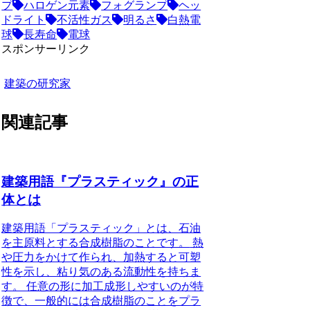
プ
ハロゲン元素
フォグランプ
ヘッ
ドライト
不活性ガス
明るさ
白熱電
球
長寿命
電球
スポンサーリンク
建築の研究家
関連記事
建築用語『プラスティック』の正
体とは
建築用語「プラスティック」とは、石油
を主原料とする合成樹脂のことです。
熱
や圧力をかけて作られ、加熱すると可塑
性を示し、粘り気のある流動性を持ちま
す。 任意の形に加工成形しやすいのが特
徴で、一般的には合成樹脂のことをプラ