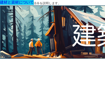
建材と資材について
建材と資材について
建材と資材について
建材と資材について
建材と資材について
建材と資材について
建材と資材について
建築に関する用語と関連法令を説明します。