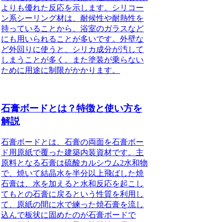
よりも優れた反応を示します。シリコー
ン系シーリング材は、耐候性や耐熱性を
持っていることから、浴室のガラスなど
にも用いられることが多いです。外壁な
ど外回りに使うと、シリカ成分が汚して
しまうことが多く、また塗装が乗らない
ために用途に制限がかかります。
石膏ボードとは？特徴と使い方を
解説
石膏ボードとは、
石膏の両面を石膏ボー
ド用原紙で覆った建築内装資材
です。
主
原料となる石膏は硫酸カルシウム2水和物
で、焼いて結晶水を半分以上飛ばした焼
石膏は、水を加えると水和反応を起こし
てもとの石膏に戻る
という性質を利用し
て、原紙の間に水で練った焼石膏を流し
込んで板状に固めたのが石膏ボードで