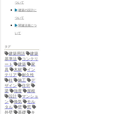
ついて
建築の設計に
ついて
関連法規につ
いて
タグ
建築用語
建築
基準法
コンクリ
ート
建築
家
具
木材
イン
テリア
耐久性
柱
施工
デ
ザイン
住宅
梁
強度
屋根
設計
マンショ
ン
換気
モル
タル
壁
窓
外壁
基礎
キ