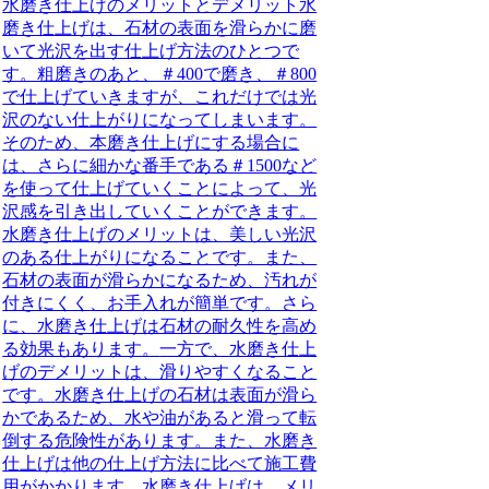
水磨き仕上げのメリットとデメリット
水
磨き仕上げは、石材の表面を滑らかに磨
いて光沢を出す仕上げ方法のひとつで
す。粗磨きのあと、＃400で磨き、＃800
で仕上げていきますが、これだけでは光
沢のない仕上がりになってしまいます。
そのため、本磨き仕上げにする場合に
は、さらに細かな番手である＃1500など
を使って仕上げていくことによって、光
沢感を引き出していくことができます。
水磨き仕上げのメリットは、美しい光沢
のある仕上がりになることです。また、
石材の表面が滑らかになるため、汚れが
付きにくく、お手入れが簡単です。さら
に、水磨き仕上げは石材の耐久性を高め
る効果もあります。
一方で、水磨き仕上
げのデメリットは、滑りやすくなること
です。
水磨き仕上げの石材は表面が滑ら
かであるため、水や油があると滑って転
倒する危険性があります。また、水磨き
仕上げは他の仕上げ方法に比べて施工費
用がかかります。水磨き仕上げは、メリ