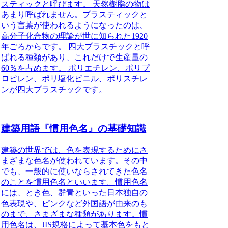
スティックと呼びます。 天然樹脂の物は
あまり呼ばれません。プラスティックと
いう言葉が使われるようになったのは、
高分子化合物の理論が世に知られた1920
年ごろからです。
四大プラスチックと呼
ばれる種類があり、これだけで生産量の
60％を占めます。
ポリエチレン、ポリプ
ロピレン、ポリ塩化ビニル、ポリスチレ
ンが四大プラスチックです。
建築用語『慣用色名』の基礎知識
建築の世界では、色を表現するためにさ
まざまな色名が使われています。その中
でも、一般的に使いならされてきた色名
のことを慣用色名といいます。
慣用色名
には、とき色、群青といった日本独自の
色表現や、ピンクなど外国語が由来のも
のまで、さまざまな種類があります。
慣
用色名は、JIS規格によって基本色をもと