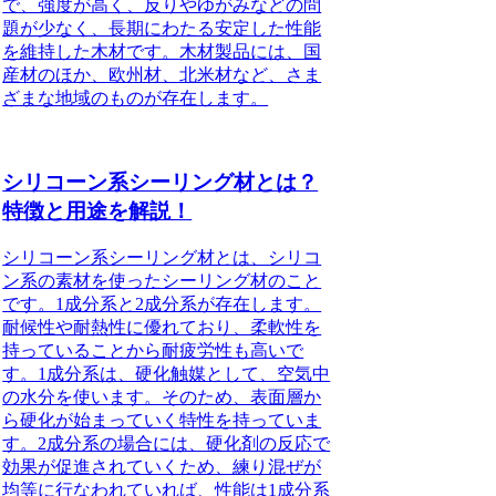
で、強度が高く、反りやゆがみなどの問
題が少なく、長期にわたる安定した性能
を維持した木材です。木材製品には、国
産材のほか、欧州材、北米材など、さま
ざまな地域のものが存在します。
シリコーン系シーリング材とは？
特徴と用途を解説！
シリコーン系シーリング材とは、シリコ
ン系の素材を使ったシーリング材のこと
です。1成分系と2成分系が存在します。
耐候性や耐熱性に優れており、柔軟性を
持っていることから耐疲労性も高いで
す。1成分系は、硬化触媒として、空気中
の水分を使います。そのため、表面層か
ら硬化が始まっていく特性を持っていま
す。2成分系の場合には、硬化剤の反応で
効果が促進されていくため、練り混ぜが
均等に行なわれていれば、性能は1成分系