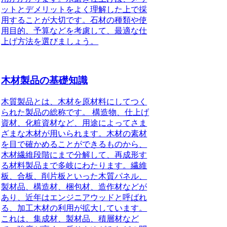
ットとデメリットをよく理解した上で採
用することが大切です。石材の種類や使
用目的、予算などを考慮して、最適な仕
上げ方法を選びましょう。
木材製品の基礎知識
木質製品とは、木材を原材料にしてつく
られた製品の総称です。
構造物、仕上げ
資材、化粧資材など、用途によってさま
ざまな木材が用いられます。木材の素材
を目で確かめることができるものから、
木材繊維段階にまで分解して、再成形す
る材料製品まで多岐にわたります。繊維
板、合板、削片板といった木質パネル、
製材品、構造材、梱包材、造作材などが
あり、近年はエンジニアウッドと呼ばれ
る、加工木材の利用が拡大しています。
これは、集成材、製材品、積層材など