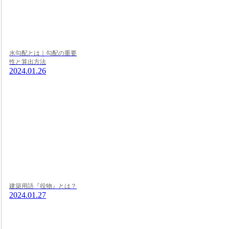
水勾配とは｜勾配の重要
性と算出方法
2024.01.26
建築用語『役物』とは？
2024.01.27