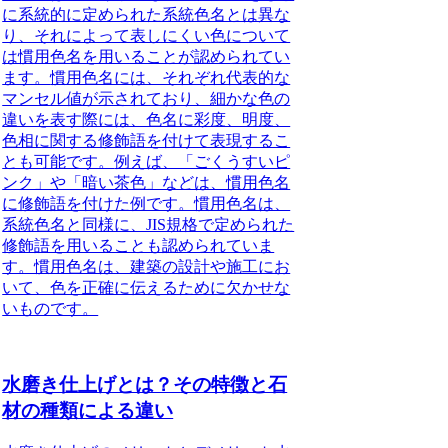
に系統的に定められた系統色名とは異な
り、それによって表しにくい色について
は慣用色名を用いることが認められてい
ます。
慣用色名には、それぞれ代表的な
マンセル値が示されており、細かな色の
違いを表す際には、色名に彩度、明度、
色相に関する修飾語を付けて表現するこ
とも可能です。
例えば、「ごくうすいピ
ンク」や「暗い茶色」などは、慣用色名
に修飾語を付けた例です。慣用色名は、
系統色名と同様に、JIS規格で定められた
修飾語を用いることも認められていま
す。慣用色名は、建築の設計や施工にお
いて、色を正確に伝えるために欠かせな
いものです。
水磨き仕上げとは？その特徴と石
材の種類による違い