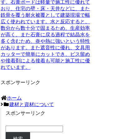
す。石膏ボードは軽量で施工性に優れて
おり、住宅の壁・床・天井などに、また
鉄骨を覆う耐火被覆として建築現場で幅
広く使われています。
水と反応すると、
数分から数十分で固まるため、生産効率
が高く、また石膏に戻る過程で結晶水を
多く含むため、炎や熱に強いという特性
があります
。また遮音性に優れ、文具用
カッターで簡単にカットでき、ビス留め
や接着剤による接着も可能と施工性に優
れています。
スポンサーリンク
ホーム
建材と資材について
スポンサーリンク
検索