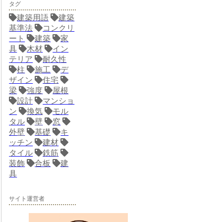
タグ
建築用語
建築
基準法
コンクリ
ート
建築
家
具
木材
イン
テリア
耐久性
柱
施工
デ
ザイン
住宅
梁
強度
屋根
設計
マンショ
ン
換気
モル
タル
壁
窓
外壁
基礎
キ
ッチン
建材
タイル
鉄筋
装飾
合板
建
具
サイト運営者