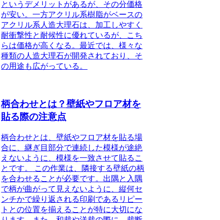
というデメリットがあるが、その分価格
が安い。一方アクリル系樹脂がベースの
アクリル系人造大理石は、加工しやすく
耐衝撃性と耐候性に優れているが、こち
らは価格が高くなる。最近では、様々な
種類の人造大理石が開発されており、そ
の用途も広がっている。
柄合わせとは？壁紙やフロア材を
貼る際の注意点
柄合わせとは、壁紙やフロア材を貼る場
合に、継ぎ目部分で連続した模様が途絶
えないように、模様を一致させて貼るこ
とです。
この作業は、隣接する壁紙の柄
を合わせることが必要です。出隅と入隅
で柄が曲がって見えないように、縦何セ
ンチかで繰り返される印刷であるリピー
トとの位置を揃えることが特に大切にな
ります。また、和裁や洋裁の際に、裁断