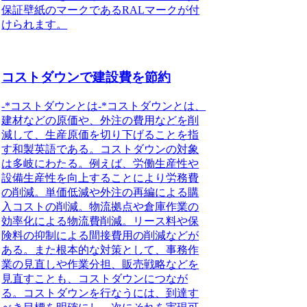
保証壁紙のマークであるRALマークが付
けられます。
コストダウンで建設費を節約
-*
コストダウンとは
-*コストダウンとは、
建材などの原価や、外注の費用などを削
減して、生産原価を切り下げることを指
す和製英語である。コストダウンの対象
は多岐にわたる。例えば、労働生産性や
設備生産性を向上することにより労務費
の削減。単価低減や外注の再編による購
入コストの削減。物流拠点や倉庫作業の
効率化による物流費削減。リース料や保
険料の抑制による間接費用の削減などが
ある。また根本的な対策として、事務作
業の見直しや作業分担、販売戦略などを
見直すことも、コストダウンにつなが
る。コストダウンを行なうには、到達す