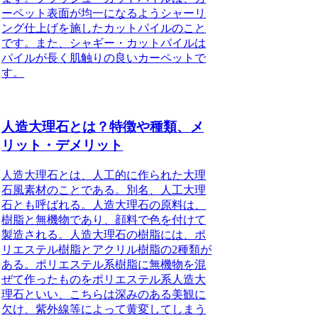
ーペット表面が均一になるようシャーリ
ング仕上げを施したカットパイルのこと
です。また、シャギー・カットパイルは
パイルが長く肌触りの良いカーペットで
す。
人造大理石とは？特徴や種類、メ
リット・デメリット
人造大理石とは、人工的に作られた大理
石風素材のことである。別名、人工大理
石とも呼ばれる。
人造大理石の原料は、
樹脂と無機物であり、顔料で色を付けて
製造される。
人造大理石の樹脂には、ポ
リエステル樹脂とアクリル樹脂の2種類が
ある。
ポリエステル系樹脂に無機物を混
ぜて作ったものをポリエステル系人造大
理石といい、こちらは深みのある美観に
欠け、紫外線等によって黄変してしまう