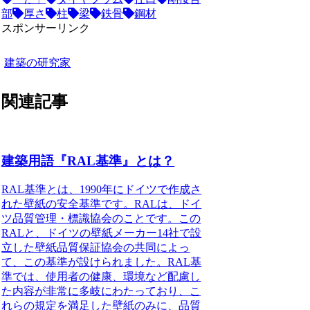
部
厚さ
柱
梁
鉄骨
鋼材
スポンサーリンク
建築の研究家
関連記事
建築用語『RAL基準』とは？
RAL基準
とは、1990年にドイツで作成さ
れた壁紙の安全基準です。RALは、ドイ
ツ品質管理・標識協会のことです。この
RALと、ドイツの壁紙メーカー14社で設
立した壁紙品質保証協会の共同によっ
て、この基準が設けられました。
RAL基
準では、使用者の健康、環境など配慮し
た内容が非常に多岐
にわたっており、こ
れらの規定を満足した壁紙のみに、品質