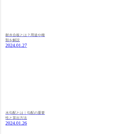
耐水合板とは？用途や種
類を解説
2024.01.27
水勾配とは｜勾配の重要
性と算出方法
2024.01.26