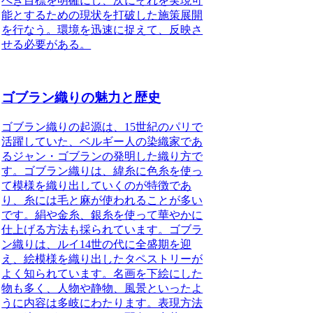
べき目標を明確にし、次にそれを実現可
能とするための現状を打破した施策展開
を行なう。環境を迅速に捉えて、反映さ
せる必要がある。
ゴブラン織りの魅力と歴史
ゴブラン織りの起源は、15世紀のパリで
活躍していた、ベルギー人の染織家であ
るジャン・ゴブランの発明した織り方
で
す。ゴブラン織りは、
緯糸に色糸を使っ
て模様を織り出していくのが特徴
であ
り、糸には毛と麻が使われることが多い
です。絹や金糸、銀糸を使って華やかに
仕上げる方法も採られています。ゴブラ
ン織りは、
ルイ14世の代に全盛期を迎
え
、絵模様を織り出したタペストリーが
よく知られています。名画を下絵にした
物も多く、人物や静物、風景といったよ
うに内容は多岐にわたります。表現方法