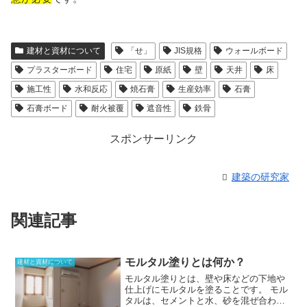
建材と資材について
「せ」
JIS規格
ウォールボード
プラスターボード
住宅
原紙
壁
天井
床
施工性
水和反応
焼石膏
生産効率
石膏
石膏ボード
耐火被覆
遮音性
鉄骨
スポンサーリンク
建築の研究家
関連記事
モルタル塗りとは何か？
建材と資材について
モルタル塗りとは、壁や床などの下地や
仕上げにモルタルを塗ることです。
モル
タルは、セメントと水、砂を混ぜ合わせ