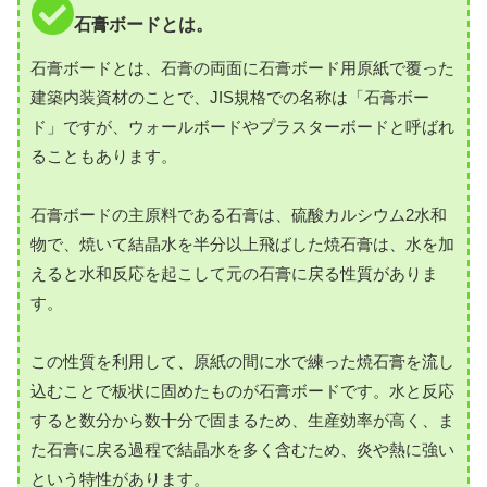
石膏ボードとは。
石膏ボードとは、石膏の両面に石膏ボード用原紙で覆った
建築内装資材のことで、JIS規格での名称は「石膏ボー
ド」ですが、ウォールボードやプラスターボードと呼ばれ
ることもあります。
石膏ボードの主原料である石膏は、硫酸カルシウム2水和
物で、焼いて結晶水を半分以上飛ばした焼石膏は、水を加
えると水和反応を起こして元の石膏に戻る性質がありま
す。
この性質を利用して、原紙の間に水で練った焼石膏を流し
込むことで板状に固めたものが石膏ボードです。水と反応
すると数分から数十分で固まるため、生産効率が高く、ま
た石膏に戻る過程で結晶水を多く含むため、炎や熱に強い
という特性があります。