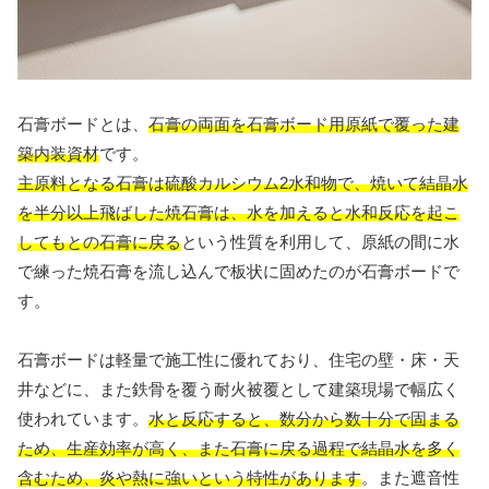
石膏ボードとは、
石膏の両面を石膏ボード用原紙で覆った建
築内装資材
です。
主原料となる石膏は硫酸カルシウム2水和物で、焼いて結晶水
を半分以上飛ばした焼石膏は、水を加えると水和反応を起こ
してもとの石膏に戻る
という性質を利用して、原紙の間に水
で練った焼石膏を流し込んで板状に固めたのが石膏ボードで
す。
石膏ボードは軽量で施工性に優れており、住宅の壁・床・天
井などに、また鉄骨を覆う耐火被覆として建築現場で幅広く
使われています。
水と反応すると、数分から数十分で固まる
ため、生産効率が高く、また石膏に戻る過程で結晶水を多く
含むため、炎や熱に強いという特性があります
。また遮音性