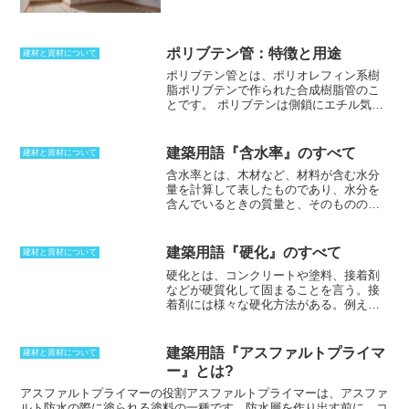
て練った物で、セメントと砂は重量比で1
対2から1対3ほどの割合で混合されること
が多いです。ペースト状になっているた
め指向性がよく仕上げ材、躯体（くた
ポリブテン管：特徴と用途
建材と資材について
い）、目地材などの調整にも使用されま
ポリブテン管とは、ポリオレフィン系樹
す。コンクリートとの違いは砂利が入ら
脂ポリブテンで作られた合成樹脂管のこ
ない点で、コンクリートよりも高価にな
とです。
ポリブテンは側鎖にエチル気を
ります。クリープ現象といった伸縮を起
持つらせん構造を取っているため、外部
こしやすいため、構造材料といしてモル
からの種々の応力に対して高い耐性を持
タルだけを使用することはまれです。収
つ。また、この特殊な分子構造により、
建築用語『含水率』のすべて
縮によるはく離やひび割れが発生しやす
建材と資材について
耐熱クリープ性、耐ストレスクラック性
いので注意が必要です。一定の厚さ以上
含水率とは、木材など、材料が含む水分
を示す。さらに、ポリブテン樹脂は超高
のモルタルは防火構造としても認められ
量を計算して表したものであり、水分を
分子量であるが、結晶化度が低く密度が
ます。
含んでいるときの質量と、そのものの重
0.92と低いため、柔軟性に富む。耐熱
さ（全乾重量）をもとにした比を、百分
性、軽量性、可撓性が高く、給水配管や
率で表した数値のことである。
含水率に
床暖房の温水配管など、常温の水や温水
は、重量基準と体積基準の2種類があり、
まで広い温度範囲で用いられている。ポ
建築用語『硬化』のすべて
建材と資材について
単に含水率と呼ぶ場合は、一般的に重量
リブテン管は押出成形によって製造さ
硬化とは、コンクリートや塗料、接着剤
含水率のことを指す。単位は無次元で、
れ、継ぎ手は射出成型や二次加工によっ
などが硬質化して固まることを言う。
接
百分率である「％」で表す。重量基準含
て製造されるため、均一で安定した品質
着剤には様々な硬化方法がある。例え
水率は、基本的に、水分の重量を固形分
の管が得られる。
ば、プラモデル用の接着剤のように、有
の重量を水分の和で除したものである
機溶剤が蒸発することによって硬化する
「湿潤基準」の含水率が使われる。水分
物。あるいは、瞬間接着剤のように空気
の重量を固形分の重量で除したものであ
建築用語『アスファルトプライマ
建材と資材について
中の水分と反応して硬化する物。そし
る「乾量基準」は、「含水比」と呼ばれ
ー』とは?
て、アクリル樹脂系のように紫外線を照
ていて、別物として認識されている。し
射することにより、短時間で硬化する物
アスファルトプライマーの役割
アスファルトプライマーは、アスファ
かし、木材の場合は別で、乾量基準でも
などだ。コンクリートは、乾燥によって
ルト防水の際に塗られる塗料の一種です。防水層を作り出す前に、コ
含水率と呼ぶ。木材は、特に水分を多く