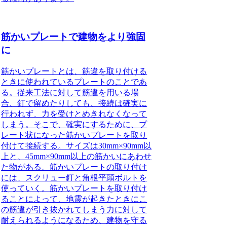
筋かいプレートで建物をより強固
に
筋かいプレートとは
、筋違を取り付ける
ときに使われているプレートのことであ
る。従来工法に対して筋違を用いる場
合、釘で留めたりしても、接続は確実に
行われず、力を受けとめきれなくなって
しまう。そこで、確実にするために、プ
レート状になった筋かいプレートを取り
付けて接続する。サイズは30mm×90mm以
上と、45mm×90mm以上の筋かいにあわせ
た物がある。筋かいプレートの取り付け
には、スクリュー釘と角根平頭ボルトを
使っていく。筋かいプレートを取り付け
ることによって、地震が起きたときにこ
の筋違が引き抜かれてしまう力に対して
耐えられるようになるため、建物を守る