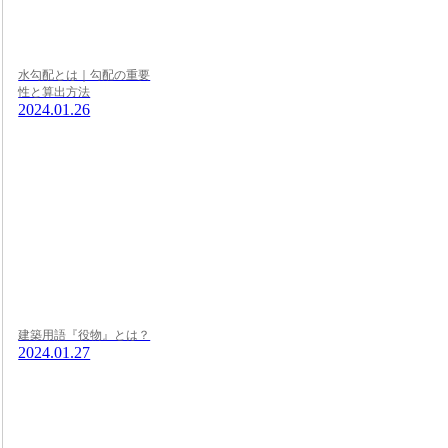
水勾配とは｜勾配の重要
性と算出方法
2024.01.26
建築用語『役物』とは？
2024.01.27