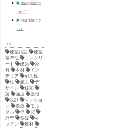
建築の設計に
ついて
関連法規につ
いて
タグ
建築用語
建築
基準法
コンクリ
ート
建築
家
具
木材
イン
テリア
耐久性
柱
施工
デ
ザイン
住宅
梁
強度
屋根
設計
マンショ
ン
換気
モル
タル
壁
窓
外壁
基礎
キ
ッチン
建材