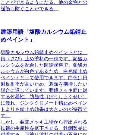
ことができるようになる。他の金物との
緩衝も防ぐことができる。
建築用語「塩酸カルシウム鉛錆止
めペイント」
塩酸カルシウム鉛錆止めペイント
とは、
錆（さび）止め塗料の一種です。鉛酸カ
ルシウムを配合した防錆塗料で、鉛酸カ
ルシウムが白色であるため、白色錆止め
ペイントとして使用できます。白色は日
射反射率が高いため、遮熱を期待したい
場合に適しています。亜鉛メッキ面に対
する付着性、防蝕性（ぼうしょくせい）
に優れ、ジンククロメート錆止めペイン
トよりも錆止め効果は大きいのが特徴で
す。
しかし、亜鉛メッキ工場から排出される
鉄鋼の生産性を低下させる、鉄鋼製品に
付着する、下塗り塗料の付着が不良にな