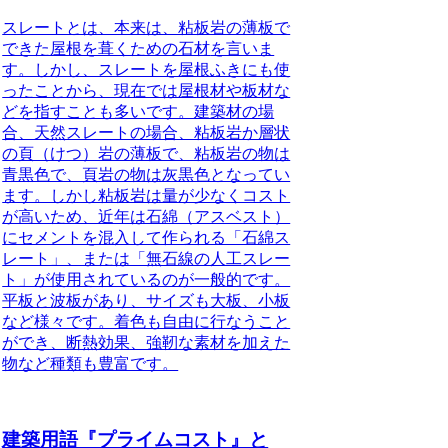
スレートとは、本来は、粘板岩の薄板で
できた屋根を葺くための石材
を言いま
す。しかし、スレートを屋根ふきにも使
ったことから、現在では屋根材や板材な
どを指すことも多いです。建築材の場
合、天然スレートの場合、粘板岩か層状
の頁（けつ）岩の薄板で、粘板岩の物は
青黒色で、頁岩の物は灰黒色となってい
ます。しかし粘板岩は量が少なくコスト
が高いため、近年は石綿（アスベスト）
にセメントを混入して作られる「石綿ス
レート」、または「無石線の人工スレー
ト」が使用されているのが一般的です。
平板と波板があり、サイズも大板、小板
など様々です。着色も自由に行なうこと
ができ、断熱効果、強靭な素材を加えた
物など種類も豊富です。
建築用語『プライムコスト』と