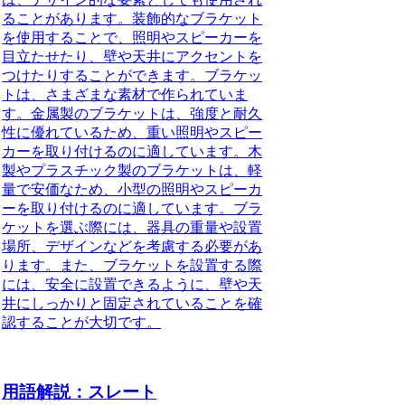
ることがあります。
装飾的なブラケット
を使用することで、照明やスピーカーを
目立たせたり、壁や天井にアクセントを
つけたりすることができます。
ブラケッ
トは、さまざまな素材で作られていま
す。金属製のブラケットは、強度と耐久
性に優れているため、重い照明やスピー
カーを取り付けるのに適しています。木
製やプラスチック製のブラケットは、軽
量で安価なため、小型の照明やスピーカ
ーを取り付けるのに適しています。ブラ
ケットを選ぶ際には、器具の重量や設置
場所、デザインなどを考慮する必要があ
ります。また、ブラケットを設置する際
には、安全に設置できるように、壁や天
井にしっかりと固定されていることを確
認することが大切です。
用語解説：スレート