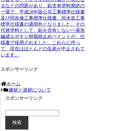
るなどの問題があり、鉛含有塗料廃絶の
一環で、平成28年版公共工事標準仕様書
及び同改修工事標準仕様書、同木造工事
標準仕様書の適用外となりました。その
代替塗料として、
鉛を含有しない一液形
編成エポキシ樹脂錆止めペイント
が、仕
様書で採用されました。これらに伴っ
て、現在はほとんどの生産が中止されて
います。
スポンサーリンク
ホーム
建材と資材について
スポンサーリンク
検索