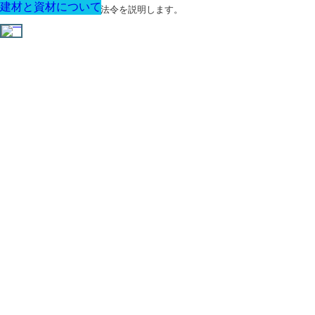
建材と資材について
建材と資材について
建材と資材について
建材と資材について
建材と資材について
建材と資材について
建材と資材について
建築に関する用語と関連法令を説明します。