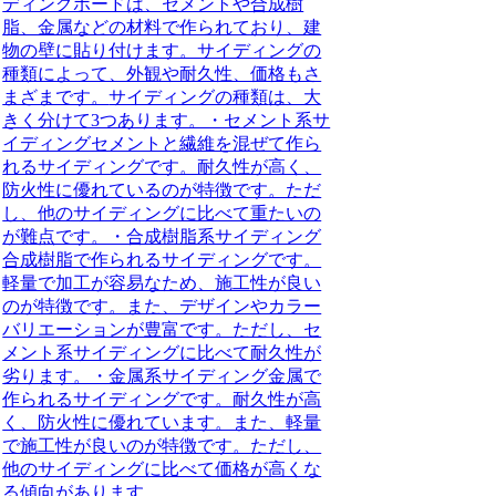
ディングボードは、セメントや合成樹
脂、金属などの材料で作られており、建
物の壁に貼り付けます。サイディングの
種類によって、外観や耐久性、価格もさ
まざまです。
サイディングの種類
は、大
きく分けて3つあります。・セメント系サ
イディングセメントと繊維を混ぜて作ら
れるサイディングです。耐久性が高く、
防火性に優れているのが特徴です。ただ
し、他のサイディングに比べて重たいの
が難点です。・合成樹脂系サイディング
合成樹脂で作られるサイディングです。
軽量で加工が容易なため、施工性が良い
のが特徴です。また、デザインやカラー
バリエーションが豊富です。ただし、セ
メント系サイディングに比べて耐久性が
劣ります。・金属系サイディング金属で
作られるサイディングです。耐久性が高
く、防火性に優れています。また、軽量
で施工性が良いのが特徴です。ただし、
他のサイディングに比べて価格が高くな
る傾向があります。