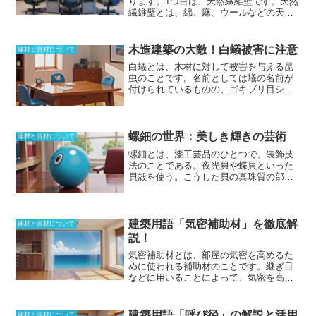
ります。
1つ目は、天然繊維壁
です。天然
ます。この表面の圧縮応力層により、一
繊維壁とは、綿、麻、ウールなどの天然
般の板ガラスに比べて、約3.5倍の耐風圧
素材を原料とした繊維壁のことです。天
強度を持つ強化ガラスとなります。強化
然繊維壁は、吸湿性や放湿性に優れてお
ガラスは、風圧、水圧、衝撃に対して高
り、室内の湿度を快適に保つことができ
木造建築の大敵！白蟻被害に注意
建材と資材について
い能力を持つだけでなく、割れた場合に
ます。また、断熱性や防音性にも優れて
白蟻とは、木材に対して被害を与える昆
も、鋭利な破片ではなく細かい粒状とな
いるため、省エネや騒音対策にも効果的
虫のこと
です。名前としては蟻の名前が
る特徴を持っています。このため、安全
です。
2つ目は、化学繊維壁
です。化学繊
付けられているものの、ゴキブリ目シロ
性が高いガラスとして、様々な場所で使
維壁とは、ポリエステル、ナイロンなど
アリ科であり、白蟻と言っても見た目が
用されています。
の化学素材を原料とした繊維壁のことで
似ているだけで蟻とはまったく関係があ
す。化学繊維壁は、天然繊維壁よりも安
りません。植物を食べてしまうことが問
価で、施工性も高いのが特徴です。ま
題で、木造建築の木材を食い荒らしてし
螺鈿の世界：美しき輝きの芸術
た、汚れや傷に強く、耐久性に優れてい
建材と資材について
まいます。熱帯から亜熱帯まで陸上であ
ます。しかし、天然繊維壁に比べて、吸
螺鈿とは、漆工芸品のひとつで、装飾技
ればほとんどの地域に分布しており、大
湿性や放湿性が劣るため、室内の湿度を
法のことである
。夜光貝や蝶貝といった
きな被害を出してしまうこともありま
快適に保つことが難しいというデメリッ
貝殻を使う。こうした貝の真珠質の部分
す。特に問題となるのは家白蟻であり、
トもあります。
を切り出して板状にしておき、漆地など
根絶することは難しいです。被害を抑え
にはめ込んでいく。これに彫刻を施すこ
る方法としては、巣を見つけ
除去するこ
ともある。もともとは奈良時代に唐より
とが有効
です。白蟻駆除には、高濃度の
輸入されてきた物で、単独で使用された
建築用語「気密補助材」を徹底解
殺虫剤を使うことになるため、許可なし
建材と資材について
物ではない。琥珀や亀甲などと組み合わ
に行なうことは法律的にもできません。
説！
せて楽器などに使われていた。この装飾
特に影響の大きい亜ヒ酸に関しては、使
気密補助材とは、部屋の気密を高めるた
された物が、螺鈿紫檀五絃琵琶、螺鈿紫
用は全面的に禁止されています。
めに使われる補助材のこと
です。継ぎ目
檀阮咸として正倉院宝物に残されてい
などに用いることによって、気密を高め
る。平安時代には入り、さらに技術は進
ることができるため、気密テープやパッ
化していき、蒔絵とともに漆の技法とし
キンといった物が気密補助材だ。他に
て進化を遂げる。江戸時代には入り、輸
も、現場打ちで使う発泡ウレタンなど
出を含め高い人気になっていったが、鎖
建築用語「呼び径」の解説と活用
建材と資材について