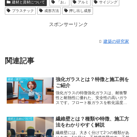
建材と資材について
「お」
アルミ
サイジング
プラスチック
成形方法
押し出し成形
スポンサーリンク
建築の研究家
関連記事
強化ガラスとは？特徴と施工例を
建材と資材について
ご紹介
強化ガラスの特徴
強化ガラスは、耐衝撃
性と耐熱性に優れた、安全性の高いガラ
スです。フロート板ガラスを軟化温度付
近まで加熱したあと、急冷して製造され
ます。この急冷により、ガラス表面が先
に下がって収縮して固まりますが、ガラ
繊維壁とは？種類や特徴、施工方
建材と資材について
ス内部の温度は下がり方が遅れます。そ
法をわかりやすく解説
の結果、表面に比べて収縮が遅れ、ガラ
スの表面には圧縮応力層、ガラスの内部
繊維壁には、大きく分けて2つの種類があ
には引っ張り応力層が生じた状態になり