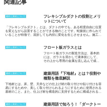
関連記事
フレキシブルダクトの役割とメリ
建材と資材について
ットについて
「フレキシブルダクト」とは
、ダクトの中でも、ある程度自由に位置
を変えながら設置することができる物のことです。蛇腹状に作られて
いることが特徴で、屈折しても内径に変化を生じさせません。施工性
ということを考えた場合、自由に設定できるということは、非常に優
れていると言えるでしょう。素材としては、アルミや鉄などの他に
も、樹脂やグラスウールといった素材の物もあり、設置状況によっ
フロート板ガラスとは
建材と資材について
て、ある程度選択することが可能です。換気といったことだけではな
フロート板ガラスの製造方法
は、基本的
く、連結部としても使用することができ、換気の際の振動や騒音の吸
には、ガラスを溶かして液体状にして、
収といったことにも利用されています。自由に位置を変えるというこ
その上から専用の金属を流し込んで成型
とで、熱膨張したときの配管の伸縮を吸収させるという利用方法も行
する方法である。金属はガラスよりも重
なわれています。
いので、ガラスの表面に均一に広がり、
ガラスと金属の間に空気の層ができる。
建築用語『下地材』とは？役割や
建材と資材について
この空気の層が、ガラスに歪みを生じさ
種類を徹底解説
せないようにする。成型されたガラス
は、冷却されて固められる。フロート板
下地材とは、床、壁、天井などの仕上げ材の取り付けや貼り付けを容
ガラスの製造方法は、単純なように見え
易にするためや、美しく取り付けられるようにするために使用される
るが、実際には非常に繊細なプロセスで
基材のこと。また、仕上げ材を構造的に支持するために構成される部
ある。ガラスの温度や金属の種類、流す
分の、部材のことだ。
例えば、クロス貼り、壁にボードや板を張る際
速度などを厳密に管理しなければ、良質
に使われる「胴縁」、下地に使用され、クロスを張る際に使用する
のフロート板ガラスを製造することはで
「プラスターボード」、もしくは「石膏ボード」、薄く切ったベニヤ
建築用語で知ろう！「ダークトー
建材と資材について
きない。
を互い違いに重ねて熱厚接着した木質ボードの「合板」や「断熱材」