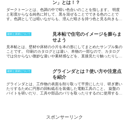
ン」とは！？
などが下地材に当たる。また、
下地材は、使用場所に合わせて、遮音
性が高い物、断熱性に優れている物、透湿性が高い物など様々な種類
ダークトーンとは、色調の中で暗い色合いのことを指します。
明度
が存在する。
と彩度からなる純色に対して、黒を混ぜることでできる色のことで
す。色調としては暗いながらも、澄んだ暗さを持つ色と見る向きもあ
ります。中彩度の一つであり、イメージとしては大人っぽいものとな
りやすい傾向にあります。丈夫な印象や円熟した物を感じさせる場合
にも、このダークトーンがしばしば使われます。ダークトーンを用い
見本帖で住宅のイメージを膨らま
建材と資材について
ることで重厚感も演出できるので、インテリアの落ち着いた空間を作
せよう
り出す際にも利用されています。ただし、エクステリアにダークトー
ンを取り入れる場合は、メリハリが弱まってしまう面があります。そ
見本帖とは、壁材や床材の小片を本の形にしてまとめたサンプル集の
のため、ホワイトなどを組み合わせて、はっきりとした印象を与える
ことです。
印刷のカタログとは違い、本物の一部なので、カタログ
ことで、スタイリッシュな仕上がりにすることができると言われてい
では分からない微妙な違いや素材感などを、直接見たり触ったりして
ます。また、内装などにダークトーンを取り入れると、知的で洗練さ
確かめられるのがメリットです。ビニールクロスなどのように種類が
れた雰囲気を演出できますが、どちらかと言うと男性的といった仕上
豊富で、サンプルのひとつひとつのサイズが小さくなり、イメージが
がりになることが多いです。
つかみにくいときは、大きめの物を集めた見本帖もあります。インテ
グラインダとは？使い方や注意点
建材と資材について
リアから仕上げ材、塗料用まで、様々な種類があり、どの空間にどの
を紹介
ような素材が使われているかが分かりやすいのです。
グラインダとは、工作物の表面を削り取って平滑にしたり、研ぎ磨い
たりするために円形の回転砥石を装備した電動工具のこと。
旋盤の
バイトを研いだり、工具や部品のバリを取ったりするのに使用する。
機械加工には必ず用いられる機械のひとつだ。フライス盤や旋盤など
と比べると危険性が高い。作業時には砥石が近くにあることが多いた
め、指を巻き込まれないように注意することが必要。研削中は、材料
や部品が熱くなることがあるが、軍手は巻き込まれやすいために使用
しないのが望ましい。小さい部品を削る場合は、部品が巻き込まれて
スポンサーリンク
飛ぶことがある。合金、銅合金、アルミニウムなどは砥石が詰まるた
め使用できない。基本的には鉄系材料のみとなっている。