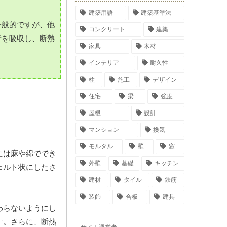
建築用語
建築基準法
一般的ですが、他
コンクリート
建築
音を吸収し、断熱
家具
木材
インテリア
耐久性
柱
施工
デザイン
住宅
梁
強度
屋根
設計
マンション
換気
モルタル
壁
窓
には麻や綿ででき
外壁
基礎
キッチン
ェルト状にしたさ
建材
タイル
鉄筋
装飾
合板
建具
わらないようにし
す。さらに、断熱