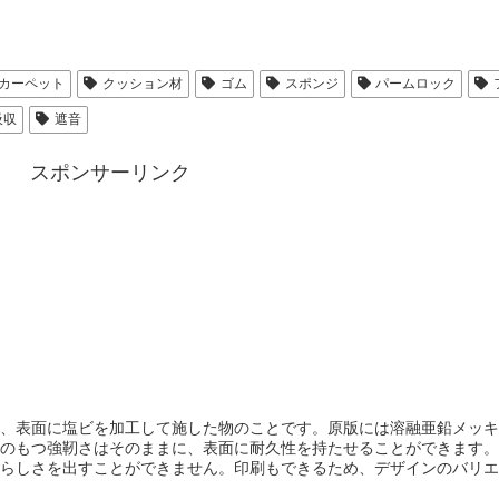
カーペット
クッション材
ゴム
スポンジ
パームロック
吸収
遮音
スポンサーリンク
、表面に塩ビを加工して施した物のこと
です。原版には溶融亜鉛メッキ
のもつ強靭さはそのままに、表面に耐久性を持たせることができます。
らしさを出すことができません。印刷もできるため、デザインのバリエ
に対しても塩ビが強いです。腐食しやすい環境でも、塩ビは耐えられる