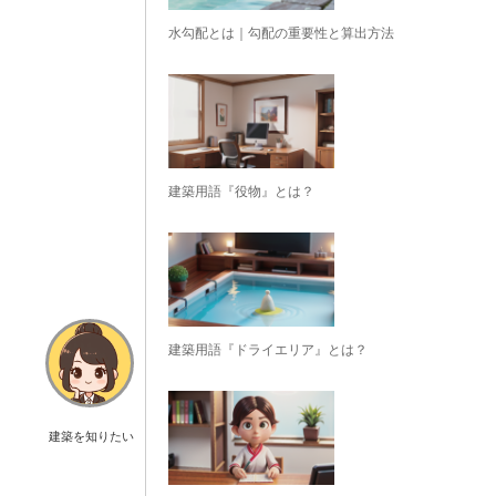
水勾配とは｜勾配の重要性と算出方法
建築用語『役物』とは？
建築用語『ドライエリア』とは？
建築を知りたい