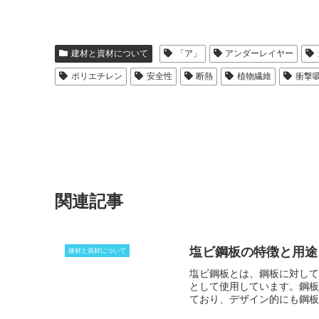
建材と資材について
「ア」
アンダーレイヤー
ポリエチレン
安全性
断熱
植物繊維
衝撃
関連記事
塩ビ鋼板の特徴と用途
建材と資材について
塩ビ鋼板とは、鋼板に対して
として使用しています。鋼板
ており、デザイン的にも鋼板
ります。ガスや薬品、紫外線