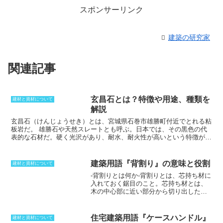
スポンサーリンク
建築の研究家
関連記事
玄昌石とは？特徴や用途、種類を
建材と資材について
解説
玄昌石（けんじょうせき）とは、宮城県石巻市雄勝町付近でとれる粘
板岩だ。
雄勝石や天然スレートとも呼ぶ。日本では、その黒色の代
表的な石材だ。
硬く光沢があり、耐水、耐火性が高いという特徴があ
る。
硯や石碑などに用いられるほか、建築では屋根材として用いら
れてきた。板状に加工できるため、タイルのようにモルタルで接着で
きる。表面に細かい模様が入っているという特徴を持つが、磨き加工
建築用語『背割り』の意味と役割
建材と資材について
を施される場合もある。土足で歩く場所では土の汚れが目立ちやすい
-背割りとは何か-
背割りとは、芯持ち材に
という欠点がある。以前は屋根材としてよく使われていたが、化粧ス
入れておく鋸目のこと
。芯持ち材とは、
レートが利用されるようになってからは屋根材としてはほとんど使わ
木の中心部に近い部分から切り出した木
れていない。現在では、硯石としての利用と、床材として利用される
材のこと。木材は乾燥する過程で割れや
角形タイルを生産する用途のみで利用されている。
すい性質を持っているため、芯持ち材は
乾燥する過程で割れてしまうことが多
住宅建築用語『ケースハンドル』
建材と資材について