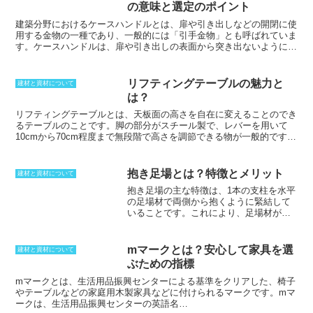
い。
この割れを防ぐために、背割りが行
の意味と選定のポイント
われる
。背割りは、
目つきと反対側に、
もとから末まで鋸目を入れることで行わ
建築分野における
ケースハンドル
とは、扉や引き出しなどの開閉に使
れる
。
背割りの深さは、中心部に達する
用する金物の一種であり、一般的には「引手金物」とも呼ばれていま
深さまで
にする。背割りの後は、
くさび
す。
ケースハンドル
は、扉や引き出しの表面から突き出ないように、
を打って放置することで、乾燥とともに
折り畳むことができるように設計されており、扉の表面をすっきりと
開ききる
。その後、
動きが出ないように
したデザインに仕上げることができます。また、ケースハンドルは錠
千切りを入れることで完成
とする。背割
前と組み合わせることも可能で、このタイプのハンドルは「ケースハ
リフティングテーブルの魅力と
建材と資材について
りは、
壁の中になるため、背割りした部
ンドル錠」と呼ばれます。
ケースハンドル
は、出っ張ったハンドルが
は？
分は見えない
。近年では、乾燥技術の進
なく、見た目にもすっきりとしたデザインになりますが、常用するド
化が著しく、
こうした手法を用いないで
アの場合は、取っ手を引かなければならず、使い勝手としては不便に
リフティングテーブルとは、天板面の高さを自在に変えることのでき
も、割れないようにすることができる
。
なることがあります。そのため、見た目だけでなく、実際の使用目的
るテーブル
のことです。脚の部分がスチール製で、レバーを用いて
狂いも少なくできるため、背割りは行わ
や用途に合ったハンドルを選択することが重要です。
10cmから70cm程度まで無段階で高さを調節できる物が一般的です。
れなくなってきた。
昇降しやすくするための工夫として、天板を上げる際は片手でレバー
を上げ、下げる際はレバーを引きながら体重をかけるという方法が採
用されている製品が多いです。テーブル自体の高さが変わるため、通
抱き足場とは？特徴とメリット
建材と資材について
常のデスクからアイロン台まで、用途に合わせて様々な高さで使用す
抱き足場の主な特徴は、1本の支柱を水平
ることが可能です。また、合わせる家具の高さを選ばないため、ソフ
の足場材で両側から抱くように緊結して
ァに合わせて低めの高さにするなど、テーブル1台でシーンに合わせ
いること
です。これにより、足場材が安
て様々な用途に用いることができます。
定し、作業中の揺れや横揺れが少なくな
ります。また、丸太や単管などの同じ材
料を使用しているため、組み立てや解体
mマークとは？安心して家具を選
建材と資材について
が容易です。そのため、低層の建築物で
ぶための指標
外壁塗装をする際に、よく使用されま
す。さらに、単管抱き足場は、丸太足場
mマークとは
、生活用品振興センターによる基準をクリアした、椅子
と比較して、組み立てが比較的簡単で、
やテーブルなどの家庭用木製家具などに付けられるマークです。mマ
揺れも少なかったため、多く使用される
ークは、生活用品振興センターの英語名