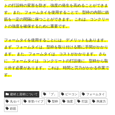
トの打設時の変形を防ぎ、強度の発生を高めることができま
す。
また、フォームタイを使用することで、型枠の内部に鉄
筋を一定の間隔に保つことができます。
これは、コンクリー
トの強度を確保するために重要です。
フォームタイを使用することには、デメリットもあります。
まず、フォームタイは、型枠を取り付ける際に手間がかかり
ます。
また、フォームタイは、コストがかかります。
さら
に、フォームタイは、コンクリートの打設後に、型枠から取
り外す必要があります。
これは、時間と労力がかかる作業で
す。
建材と資材について
「プ」
ピーコン
フォームタイ
丸セパ
単管パイプ
型枠
強度
打設
拘束力
鉄筋