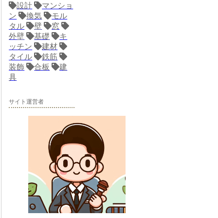
設計
マンショ
ン
換気
モル
タル
壁
窓
外壁
基礎
キ
ッチン
建材
タイル
鉄筋
装飾
合板
建
具
サイト運営者