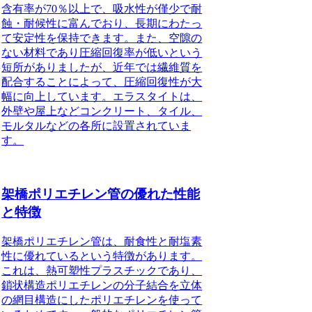
含有率が70％以上で、吸水性が僅少で耐
蝕・耐候性に富んでおり、長期にわたっ
て安定性を保持できます。また、空隙の
ない材料であり圧縮回復率が低いという
短所がありましたが、近年では繊維質を
配合することによって、圧縮回復性が大
幅に向上しています。エラスタイトは、
外壁や屋上などコンクリート、タイル、
モルタルなどの各所に設置されていま
す。
架橋ポリエチレン管の優れた性能
と特徴
架橋ポリエチレン管は、耐食性と耐塩素
性に優れているという特徴があります。
これは、熱可塑性プラスチックであり、
鎖状構造ポリエチレンの分子結合を立体
の網目構造にしたポリエチレンを使って