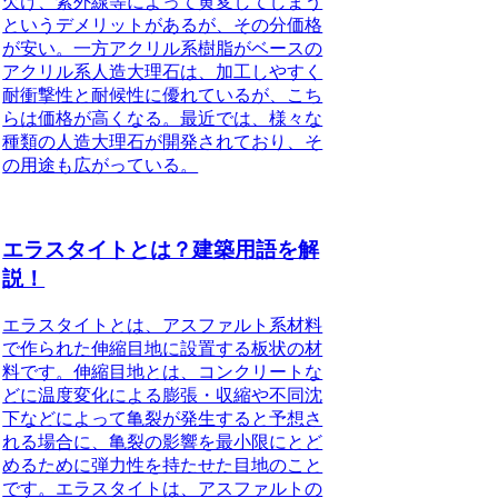
欠け、紫外線等によって黄変してしまう
というデメリットがあるが、その分価格
が安い。一方アクリル系樹脂がベースの
アクリル系人造大理石は、加工しやすく
耐衝撃性と耐候性に優れているが、こち
らは価格が高くなる。最近では、様々な
種類の人造大理石が開発されており、そ
の用途も広がっている。
エラスタイトとは？建築用語を解
説！
エラスタイトとは、アスファルト系材料
で作られた伸縮目地に設置する板状の材
料です。
伸縮目地とは、コンクリートな
どに温度変化による膨張・収縮や不同沈
下などによって亀裂が発生すると予想さ
れる場合に、亀裂の影響を最小限にとど
めるために弾力性を持たせた目地のこと
です。エラスタイトは、アスファルトの