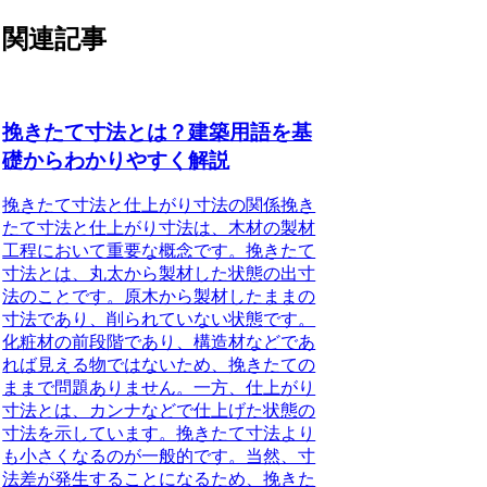
関連記事
挽きたて寸法とは？建築用語を基
礎からわかりやすく解説
挽きたて寸法と仕上がり寸法の関係
挽き
たて寸法と仕上がり寸法は、木材の製材
工程において重要な概念です。挽きたて
寸法とは、丸太から製材した状態の出寸
法のことです。
原木から製材したままの
寸法であり、削られていない状態
です。
化粧材の前段階であり、構造材などであ
れば見える物ではないため、挽きたての
ままで問題ありません。一方、仕上がり
寸法とは、カンナなどで仕上げた状態の
寸法を示しています。
挽きたて寸法より
も小さくなる
のが一般的です。当然、寸
法差が発生することになるため、挽きた