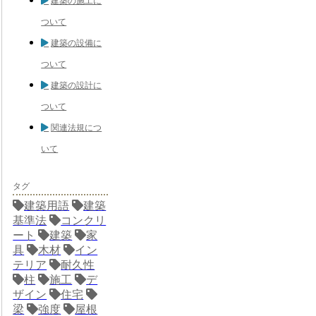
建築の施工に
ついて
建築の設備に
ついて
建築の設計に
ついて
関連法規につ
いて
タグ
建築用語
建築
基準法
コンクリ
ート
建築
家
具
木材
イン
テリア
耐久性
柱
施工
デ
ザイン
住宅
梁
強度
屋根