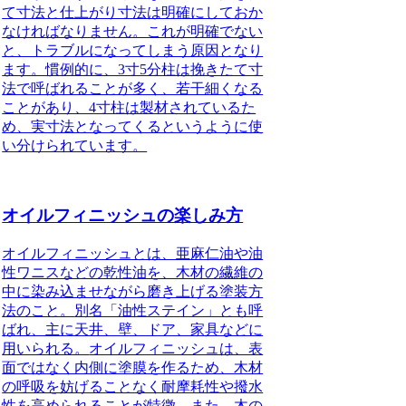
て寸法と仕上がり寸法は明確にしておか
なければなりません。これが明確でない
と、トラブルになってしまう原因となり
ます。慣例的に、3寸5分柱は挽きたて寸
法で呼ばれることが多く、若干細くなる
ことがあり、4寸柱は製材されているた
め、実寸法となってくるというように使
い分けられています。
オイルフィニッシュの楽しみ方
オイルフィニッシュとは、亜麻仁油や油
性ワニスなどの乾性油を、木材の繊維の
中に染み込ませながら磨き上げる塗装方
法のこと。
別名「油性ステイン」とも呼
ばれ、主に天井、壁、ドア、家具などに
用いられる。
オイルフィニッシュは、表
面ではなく内側に塗膜を作るため、木材
の呼吸を妨げることなく耐摩耗性や撥水
性を高められることが特徴。
また、木の