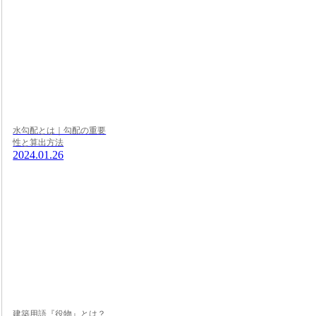
水勾配とは｜勾配の重要
性と算出方法
2024.01.26
建築用語『役物』とは？