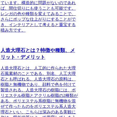
ています。構造的に問題がないのであれ
ば、間仕切りにも使うことも可能です。
レンガの色や種類を変えてみることで、
さらにポップな仕上がりにすることがで
き、インテリアとして考えると重宝する
積み方です。
人造大理石とは？特徴や種類、メ
リット・デメリット
人造大理石とは、人工的に作られた大理
石風素材のことである。別名、人工大理
石とも呼ばれる。
人造大理石の原料は、
樹脂と無機物であり、顔料で色を付けて
製造される。
人造大理石の樹脂には、ポ
リエステル樹脂とアクリル樹脂の2種類が
ある。
ポリエステル系樹脂に無機物を混
ぜて作ったものをポリエステル系人造大
理石といい、こちらは深みのある美観に