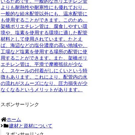
いるためです。一般的なポリエチレン管
よりも耐熱性や耐寒性にも優れており、
一般的な給水配管以外にも、温水配管に
も使用することができます。
このため、
架橋ポリエチレン管は、腐食しやすい環
境や、塩素を使用する環境に適した配管
材料として使用されています。
たとえ
ば、海辺などの塩分濃度の高い地域や、
工場など塩素を使用する場所の配管に使
用することができます。また、架橋ポリ
エチレン管は、平滑で摩擦抵抗が少な
く、スケールの付着がしにくいという特
徴もあります。これにより、配管内の水
の流れがスムーズになり、圧力損失が少
なくなるというメリットがあります。
スポンサーリンク
ホーム
建材と資材について
スポンサーリンク