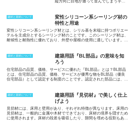
縦方向に目地が通って並んでしまう芋目
地が絶対に発生しない方法です。目地が
並んで通ってしまうと外力に対して非常
に弱くなるため、イギリス積みでは、長
変性シリコーン系シーリング材の
建材と資材について
手だけの段と、小口だけの段を交互に積
特性と用途
んでいきます。これによって、高い強度
を生み出すことができます。経済性も高
変性シリコーン系シーリング材とは、シリル基を末端に持つポリエー
く、日本ではフランス積みよりもあとに
テルを主成分とするシーリング材のことです。
このシーリング材は、
採用されていきました。イギリス積みと
耐候性と耐熱性に優れており、外壁や屋根の使用に適しています。ま
良く似たオランダ積みは、廃材の出ない
た、柔軟性が高いため、ムーブメントの大きい金属類に使用すること
合理性の高い積み方ですが、外観を考え
も可能です。変性シリコーン系シーリング材には、湿気で硬化する1
た場合、良い積み方とは言えない部分を
成分形と、基材と硬化剤からなる2成分形の二種類があります。2成
建築用語『BL部品』の意味を知
建材と資材について
持っています。天端は、見た目の問題も
分形のシーリング材の方が適用範囲が広いのですが、費用も1成分形
ろう
あり、小口積みで収めるのが決まりとな
のシーリング材よりも高くなってしまいます。
っています。
住宅部品の品質、価格、サービスに優れた『BL部品』とは？
BL部品
とは、住宅部品の品質、価格、サービスが優秀な物をBL部品（優良
住宅部品）として認定する制度のことです。認定された部品には、
BL証紙が貼られます。この制度は、優秀な住宅部品の技術開発と普
及促進、住生活水準の向上や、消費者保護の推進を目的に設けられま
した。認定の対象となる住宅部品は、住宅を構成する躯体、内外装ま
建築用語『見切材』で美しく仕上
建材と資材について
たは建築設備のユニット（住宅に附属する物を含む）で、工場生産に
げよう
よる物です。認定を行なうことにより、消費者の利益の増進に寄与す
ると判断されます。なお、「BL」の意味は「BetterLiving（よりよい
見切材
には、床用と壁用があり、それぞれ特徴が異なります。床用の
住まいを）」の頭文字を取った物で、表示された部品には瑕疵保証と
見切材
は、一般的に金属や木材でできており、床材の境界を隠すため
損害賠償のBL保険がついています。
に使用されます。床材の段差を吸収したり、隙間を埋める役割もあり
ます。一方、壁用の
見切材
は、一般的にプラスチックや木材でできて
おり、壁材の境界を隠すために使用されます。壁材の段差を吸収した
り、隙間を埋める役割もあります。また、壁材の仕上げ材を変えたり