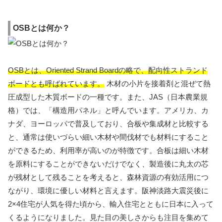
OSBとは何か？
OSBとは、Oriented Strand Boardの略で、配向性ストランド
ボードとも呼ばれています。
木材の小片を接着剤と混ぜて熱
圧成型した木質ボードの一種です。また、JAS（日本農業規
格）では、「構造用パネル」と呼んでいます。アメリカ、カ
ナダ、ヨーロッパで普及しており、合板や集成材と比較する
と、通常は使いづらい細い木材や間伐材でも材料にすること
ができるため、利用率が高いのが特徴です。合板は細い木材
を原料にすることができないだけでなく、製造後に丸太の芯
が残材として残ることを考えると、森林資源の有効活用につ
ながり、環境に優しい材料と言えます。阪神淡路大震災後に
2×4住宅が人気を得た頃から、輸入住宅とともに日本に入って
くるようになりました。見た目の美しさからも注目を集めて