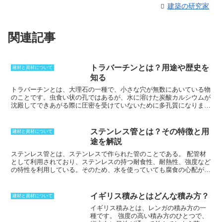
建築の研究家
関連記事
トラバーチンとは？用途や歴史を
建材と資材について
知る
トラバーチンとは、大理石の一種で、小さな穴が無数にあいている物
のことです。虫食い状の孔ではあるが、水に溶けた炭酸カルシウムが
沈殿してできあがる際に圧密を受けていないために多孔質になりま
す。沈殿してでき上がっていくため、非常に緻密であり、多様な構造
を持っています。軟弱な物はトラバーチンではなく、トゥファと呼び
ます。装飾石材として使われてきたが、正確には大理石でも石灰岩で
ステンレス管とは？その特徴と用
建材と資材について
もない物もあります。
途を解説
ステンレス管とは、ステンレスで作られた管のことである。
配管材
として利用されており、ステンレスの持つ耐食性、耐熱性、強度など
の特性を利用している。そのため、水を使っていても腐食の心配がな
く、環境ホルモンが溶出することもない。また、非石油化学系の配管
材料であるため、人体に対する安全性も高い。ステンレス管は、浄水
場や病院、給食センターなどの健康に大きな影響を与える施設で配管
イギリス積みとはどんな積み方？
建材と資材について
として利用されている。ステンレスを使うことで、摩耗にも強いた
イギリス積みとは、レンガの積み方の一
め、流量を上げたとしても、摩耗する心配がない。稼働率を高めたい
種です。
強度の高い積み方のひとつで、
ときでも利用できるため、化学プラントでも利用が進んでいる。