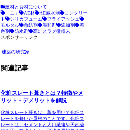
建材と資材について
「こ」
AE材
AE減水剤
コンクリー
ト
シリカフューム
フライアッシュ
モルタル
急結剤
混和剤
添加剤
着
色剤
防水剤
高炉スラグ微粉末
スポンサーリンク
建築の研究家
関連記事
化粧スレート葺きとは？特徴やメ
リット・デメリットを解説
化粧スレート葺きは、藁を用いて化粧ス
レートを葺いた屋根のことです。化粧ス
レートは、セメントと人口繊維や天然繊