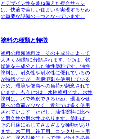
とデザイン性を兼ね備えた複合サッシ
は、
快適で美しい住まいを実現するため
の重要な設備の一つとなっています。
塗料の種類と特徴
塗料の種類
塗料は、その主成分によって
大きく2種類に分類されます。1つは、乾
燥油を主成分とした油性塗料です。油性
塗料は、耐久性や耐水性に優れているの
が特徴ですが、有機溶剤を使用している
ため、環境や健康への負荷が懸念されて
います。もう1つは、水性塗料です。水性
塗料は、水で希釈できるため、環境や健
康への負荷が少なく、近年では多く使用
されています。ただし、油性塗料に比べ
て耐久性や耐水性は劣ります。塗料は、
その用途に応じてさまざまな種類があり
ます。木工用、鉄工用、コンクリート用
など、塗る対象によって使い分ける必要