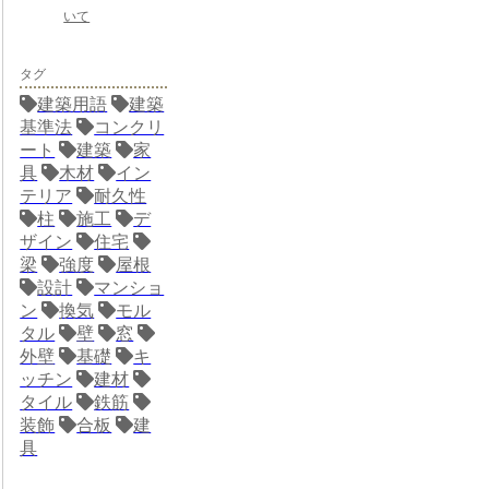
いて
タグ
建築用語
建築
基準法
コンクリ
ート
建築
家
具
木材
イン
テリア
耐久性
柱
施工
デ
ザイン
住宅
梁
強度
屋根
設計
マンショ
ン
換気
モル
タル
壁
窓
外壁
基礎
キ
ッチン
建材
タイル
鉄筋
装飾
合板
建
具