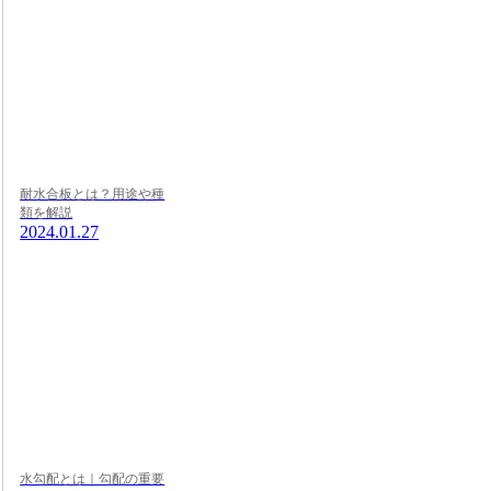
耐水合板とは？用途や種
類を解説
2024.01.27
水勾配とは｜勾配の重要