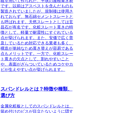
維を用いて作られた、平状の屋根葺き材
です。
以前はアスベストを含んだものも
製造されていましたが、規制後は使用さ
れておらず、無石綿セメントスレートと
も呼ばれます。
天然スレートとしては玄
昌石が有名です。化粧スレート葺きの特
徴として、軽量で耐震性にすぐれている
点が挙げられます。また、安価で広く普
及しているため対応できる業者も多く、
構造が単純なため葺き替えが容易である
点もメリットです。一方で、化粧スレー
ト葺きの欠点として、割れやすいこと
や、表面がざらついているためコケやカ
ビが生えやすい点が挙げられます。
スパンドレルとは？特徴や種類、
選び方
金属化粧板としてのスパンドレル
とは、
留め付けのビスが目立たないように隠す