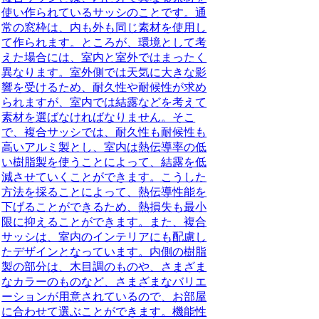
使い作られているサッシのことです。
通
常の窓枠は、内も外も同じ素材を使用し
て作られます。ところが、環境として考
えた場合には、室内と室外ではまったく
異なります。室外側では天気に大きな影
響を受けるため、耐久性や耐候性が求め
られますが、室内では結露などを考えて
素材を選ばなければなりません。そこ
で、複合サッシでは、耐久性も耐候性も
高いアルミ製とし、室内は熱伝導率の低
い樹脂製を使うことによって、
結露を低
減させていく
ことができます。こうした
方法を採ることによって、
熱伝導性能を
下げることができるため、熱損失も最小
限に抑えることができます。
また、複合
サッシは、室内のインテリアにも配慮し
たデザインとなっています。内側の樹脂
製の部分は、
木目調のものや、さまざま
なカラーのものなど、さまざまなバリエ
ーションが用意されているので
、お部屋
に合わせて選ぶことができます。機能性