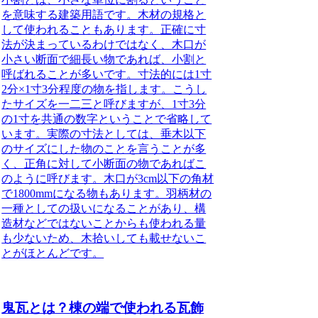
を意味する建築用語です。木材の規格と
して使われることもあります。正確に寸
法が決まっているわけではなく、木口が
小さい断面で細長い物であれば、小割と
呼ばれることが多いです。寸法的には1寸
2分×1寸3分程度の物を指します。こうし
たサイズを一二三と呼びますが、1寸3分
の1寸を共通の数字ということで省略して
います。実際の寸法としては、垂木以下
のサイズにした物のことを言うことが多
く、正角に対して小断面の物であればこ
のように呼びます。木口が3cm以下の角材
で1800mmになる物もあります。羽柄材の
一種としての扱いになることがあり、構
造材などではないことからも使われる量
も少ないため、木拾いしても載せないこ
とがほとんどです。
鬼瓦とは？棟の端で使われる瓦飾