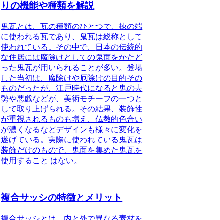
りの機能や種類を解説
鬼瓦とは、瓦の種類のひとつで、棟の端
に使われる瓦であり、鬼瓦は総称として
使われている。その中で、
日本の伝統的
な住居には魔除けとしての鬼面をかたど
った鬼瓦が用いられる
ことが多い。登場
した当初は、魔除けや厄除けの目的その
ものだったが、江戸時代になると鬼の去
勢や悪戯などが、美術モチーフの一つと
して取り上げられる。その結果、装飾性
が重視されるものも増え、仏教的色合い
が濃くなるなどデザインも様々に変化を
遂げている。実際に使われている鬼瓦は
装飾だけのもので、鬼面を集めた鬼瓦を
使用すること はない。
複合サッシの特徴とメリット
複合サッシとは、内と外で異なる素材を