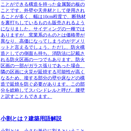
ことができる構造を持った金属製の板の
ことです。外壁や天井材として使用され
ることが多く、幅は10cm程度で、断熱材
を裏打ちしているものも販売されるよう
になりました。サイディングの一種では
ありますが、窯業系のものとは価格帯が
異なり、高価になってしまうのがデメリ
ットと言えるでしょう。ただし、防火構
造としての側面も持ち、消防法に記載さ
れる防火区画の一つでもあります。防火
区画の一部がガラス張りであった場合、
隣の区画に火災が延焼する可能性が高く
なるため、接する部分の壁や床などの構
造で延焼を防ぐ必要があります。この部
分を総称してスパンドレルと呼び、腰壁
と訳すこともできます。
小割とは？建築用語解説
小割とは
、小さな単位に割るということ