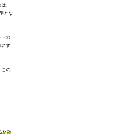
れは、
準とな
ートの
準にす
。この
る
材齢