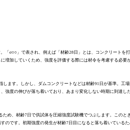
す。「σ○○」で表され、例えば「材齢28日」とは、コンクリートを
もに増加していくため、強度を評価する際には材令を考慮する必要
を指します。しかし、ダムコンクリートなどは材齢91日が基準。工
と、強度の伸びが落ち着いており、あまり変化しない時期に到達し
るため、材齢7日で供試体を圧縮強度試験機でつぶします。このと
指すのです。初期強度の発生が材齢7日目になると落ち着いているた