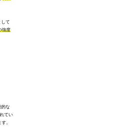
として
の強度
般的な
されてい
ます。