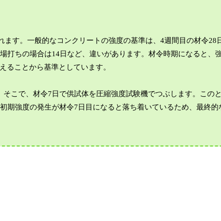
れます。一般的なコンクリートの強度の基準は、4週間目の材令28
工場打ちの場合は14日など、違いがあります。材令時期になると、
えることから基準としています。
。そこで、材令7日で供試体を圧縮強度試験機でつぶします。この
。初期強度の発生が材令7日目になると落ち着いているため、最終的