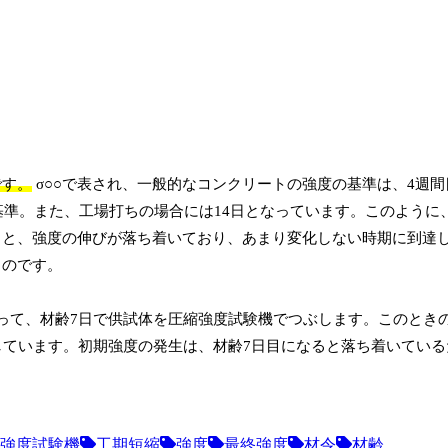
です。
σ○○で表され、一般的なコンクリートの強度の基準は、4週間
基準。また、工場打ちの場合には14日となっています。このように
ると、強度の伸びが落ち着いており、あまり変化しない時期に到達
るのです。
って、材齢7日で供試体を圧縮強度試験機でつぶします。このとき
しています。初期強度の発生は、材齢7日目になると落ち着いている
強度試験機
工期短縮
強度
最終強度
材令
材齢