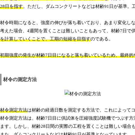
28日を指す
。ただし、ダムコンクリートなどは材齢91日が基準。
材令時期になると、強度の伸びが落ち着いており、あまり変化し
考えた場合、4週間を置くことは難しいこともあって、材齢7日で
を計算していくことで、工期の短縮を目指す
のである。
初期強度の発生が材齢7日目になると落ち着いているため、最終的
材令の測定方法
材令測定方法
は材齢の経過日数を測定する方法で、これによって
材令測定方法は、材齢7日目に供試体を圧縮強度試験機でつぶす方
ます。しかし、材齢28日間の実際の工程を置くことは難しい場合
また、ダムコンクリートなどは材齢91日が基準となっています。