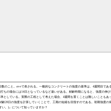
数のこと。σ○○で表される。一般的なコンクリートの強度の基準は、4週間目である
場打ちの場合には14日となっているなど違いがある。材齢時期になると、強度の伸び
準としている。実際の工程として考えた場合、4週間を置くことは難しいこともあ
材齢28日の強度を計算していくことで、工期の短縮を目指すのである。初期強度の
すい。)』について知っていますか？