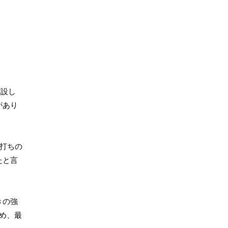
打設し
があり
場打ちの
たと言
きの強
め、最