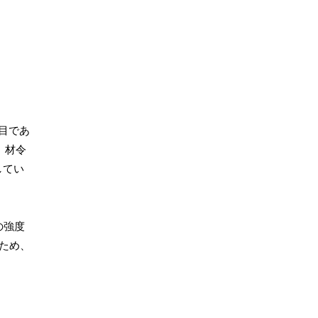
目であ
、材令
してい
の強度
ため、