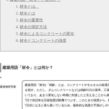
材令とは。
材令とは
材令の重要性
材令の測定方法
材令によるコンクリートの変化
材令とコンクリートの強度
建築用語「材令」とは何か？
建築用語『材令(「材齢」とは、コンクリートやモルタルの経過日
建築物研究家
を指す。ただし、ダムコンクリートなどは材齢91日が基準。工
いており、あまり変化しない時期に到達したと言えることから基
7日で供試体を圧縮強度試験機でつぶす。このときの強度から、
7日目になると落ち着いているため、最終的な強度の予測がしや