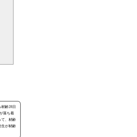
材齢28日
が落ち着
って、材齢
発生が材齢