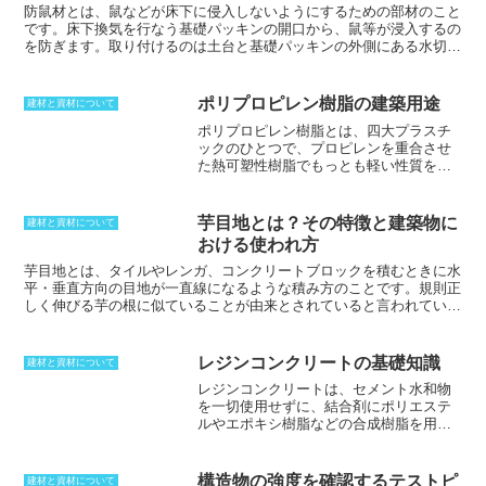
防鼠材とは、鼠などが床下に侵入しないようにするための部材のこと
です。
床下換気を行なう基礎パッキンの開口から、鼠等が浸入するの
を防ぎます。取り付けるのは土台と基礎パッキンの外側にある水切り
の内側です。換気を妨げないよう、有効換気面積を確保しながら鼠の
侵入を防ぐ必要があります。
防鼠付き水切りを使用している場合以外
は、基礎パッキンを利用する際に必ず建物外周部に防鼠材を設置しな
ポリプロピレン樹脂の建築用途
建材と資材について
ければならないです。
また、水切りの下端と防鼠材の先端、立ち上が
ポリプロピレン樹脂とは、四大プラスチ
り基礎仕上げ面との隙間は換気のために10mm以上空ける必要があり
ックのひとつで、プロピレンを重合させ
ます。
た熱可塑性樹脂でもっとも軽い性質を持
つもの
のことです。生産量はポリエチレ
ンについで多く、高分子化合物としてプ
ロピレンの付加重合によって得られま
芋目地とは？その特徴と建築物に
建材と資材について
す。様々なところで活用が広がっていま
おける使われ方
すが、建築では発泡系断熱材や木造住宅
用の耐震補強部材として使われることが
芋目地
とは、タイルやレンガ、コンクリートブロックを積むときに水
多いです。これは、単純に強度が高く、
平・垂直方向の目地が一直線になるような積み方のことです。規則正
吸湿性がまったくないという性質が有効
しく伸びる芋の根に似ていることが由来とされていると言われていま
に働くことが大きいのです。耐薬品性も
す。水平方向は一直線でも構いませんが、垂直方向が一直線だと強度
持っており、汎用的な樹脂の中でも耐熱
が低くなるため、建築においては避けられる積み方です。馬目地や破
性が群を抜いて高い特徴もあります。耐
れ目地といった、垂直方向が一直線にならない目地を用いるのが一般
レジンコンクリートの基礎知識
建材と資材について
疲労性も持っているため、フィルムや容
的です。これらの目地だと負荷がかかっても複数のブロックに分散で
レジンコンクリートは、セメント水和物
器といった物にも使われています。ポリ
きるので、
芋目地
よりも構造物としての粘りや強度が高く頑丈です。
を一切使用せずに、結合剤にポリエステ
プロピレン樹脂ということで、PPと略さ
芋目地
は見た目が良くなることから用いられることもあります。その
ルやエポキシ樹脂などの合成樹脂を用い
れることが一般的です。
際は積まれた部材の目地に補強鉄筋を通して強度を上げています。
られたコンクリート
です。開始剤や促進
剤と混合することで液状レジンの重合反
応が始まり、短時間で強固に鋼材を接着
構造物の強度を確認するテストピ
建材と資材について