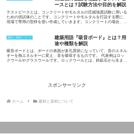
します。そのため、硬化した成形物は高
ースとは？試験方法や目的を解説
強度で耐久性にも優れます。また、
液状
レジンの種類やグレードを選択すること
テストピースとは、コンクリートやモルタルの圧縮強度試験に用いる
によって、耐摩耗性、耐薬品性などの
ための供試体のこと
です。コンクリートやモルタルを打設する際に、
様々な性能を付加することが可能です
。
現場で専用の型枠を使い作成していきます。コンクリートの場合、直
レジンコンクリートは、高耐久であるた
径10cm、高さ20cmの円形になっている型枠を使い作成されます。材
め、廃棄物の発生が抑制され、またリサ
令7日と28日に試験機に掛けられることが一般的な試験方法です。養
イクルすることも可能です。環境にも優
生は水中養生が基本で、3本を2セット用意しておきます。モルタル
建築用語『吸音ボード』とは？用
建材と資材について
しい素材と言えます。同様の材料に、
モ
の場合には、もっと簡易的な直径5cm、高さ10cmの型枠を使うこと
途や種類を解説
ルタルに合成樹脂を混錬したレジンモル
もあります。無収縮モルタルなど、初期強度の発現が早い場合には、
タル
があります。このレジンモルタルも
材令3日で試験を行なうこともあります。道路工事などに使われる超
吸音ボードとは、ボードの表面が多孔質状になっていて、音のエネル
また、耐薬品性、耐摩耗性、耐久性に優
速硬コンクリートの場合には、規制解放前に簡易アムスラーを使い、
ギーを熱エネルギーに変え、音を吸収するものです。
代表例はロッ
れています。
テストピースをその場でつぶして確認します。
クウールやグラスウールです。ロックウールとは、鉄鉱石から生まれ
た繊維で作られた綿のような物で、ボード状に固めて、白いガラス製
の布で包んだのがMGボードとして、もっぱら天井に使用されていま
す。グラスウールはガラス繊維でできた綿のような物です。ロックウ
ール同様に吸音材、断熱材として広く利用されています。グラスウー
ルをボード状に固め、白いガラス繊維製の布で包んだ物はGCボード
スポンサーリンク
と言い、MGボードと比較すると価格が割安なのが特徴です。ただ
し、遮音性能はMGボードの方が上回ります。
ホーム
建材と資材について