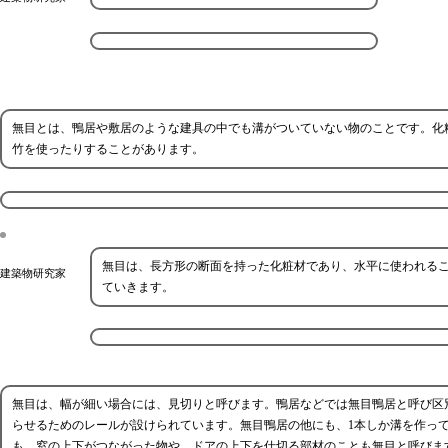
無目とは、鴨居や敷居のような建具の中でも溝がついていない物のことです。化
竹を使ったりすることがあります。
無目は、長方形の断面を持った化粧材であり、水平に使われる
建築物研究家
ていきます。
無目は、幅が細い場合には、見切りと呼びます。鴨居などでは無目鴨居と呼び区
らせるためのレールが設けられています。無目鴨居の他にも、1本しか溝を作っ
も、窓の上下がつながった物や、ドアの上下を仕切る部材のことも無目と呼びま