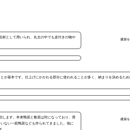
粧材として用いられ、丸太の中でも皮付きの物や
建築を
ことが基本です。仕上げにかかわる部分に使われることが多く、納まりを決めるため
別します。本来鴨居と敷居は対になっており、滑
建築を
ていない一筋鴨居なども作られてきました。他に
す。