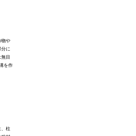
の物や
部分に
は無目
溝を作
は、柱