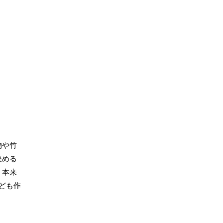
物や竹
決める
。本来
ども作