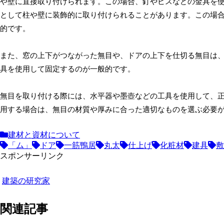
や壁に直接取り付けられます。この場合、釘やビスなどの金具を
として柱や壁に装飾的に取り付けられることがあります。この場
的です。
また、窓の上下がつながった無目や、ドアの上下を仕切る無目は
具を使用して固定するのが一般的です。
無目を取り付ける際には、水平器や墨壺などの工具を使用して、
用する場合は、無目の材質や厚みに合った適切なものを選ぶ必要
建材と資材について
「ム」
ドア
一筋鴨居
丸太
仕上げ
化粧材
建具
敷
スポンサーリンク
建築の研究家
関連記事