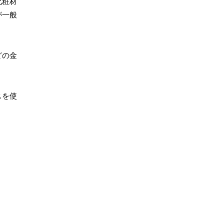
化粧材
が一般
どの金
スを使