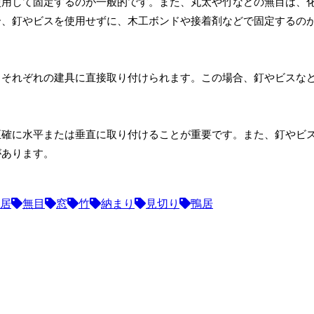
使用して固定するのが一般的です。また、丸太や竹などの無目は、
合、釘やビスを使用せずに、木工ボンドや接着剤などで固定するの
、それぞれの建具に直接取り付けられます。この場合、釘やビスな
正確に水平または垂直に取り付けることが重要です。また、釘やビ
があります。
居
無目
窓
竹
納まり
見切り
鴨居