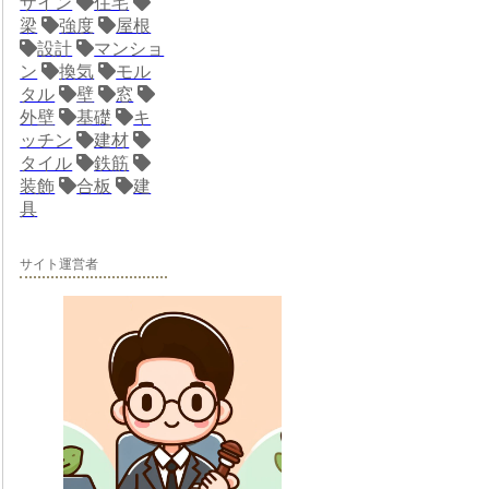
ザイン
住宅
梁
強度
屋根
設計
マンショ
ン
換気
モル
タル
壁
窓
外壁
基礎
キ
ッチン
建材
タイル
鉄筋
装飾
合板
建
具
サイト運営者