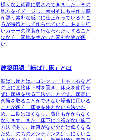
様々な芸術家に愛されてきました。その
地方をイメージし、素材的にも手作り感
が漂う素朴な感じに仕上がっているとこ
ろが特徴として作られていく。あまり強
いカラーの塗装が行なわれたりすること
はなく、素地を生かした素朴な物が多
い。
建築用語「転ばし床」とは
転ばし床とは、コンクリートや玉石など
の上に直接床下材を置き、床束を使用せ
ずに床板を張る工法
のことです。床高に
余裕を取ることができない場合に用いる
ことが多く、床束を使わない方法のた
め、工期は短くなり、費用もかからなく
なります。また、床下に余裕がない施工
方法であり、床束がない分だけ低くなる
ため、のちのメンテナンスはしにくいこ