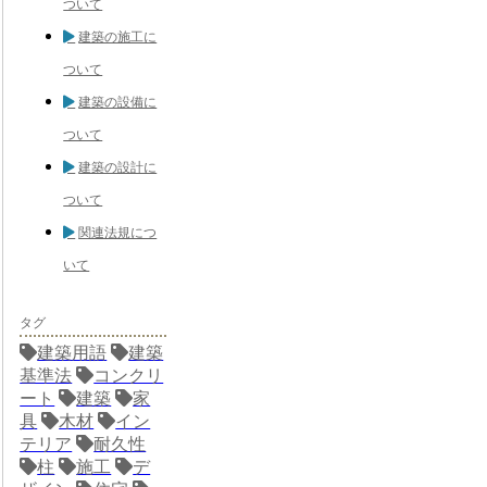
ついて
建築の施工に
ついて
建築の設備に
ついて
建築の設計に
ついて
関連法規につ
いて
タグ
建築用語
建築
基準法
コンクリ
ート
建築
家
具
木材
イン
テリア
耐久性
柱
施工
デ