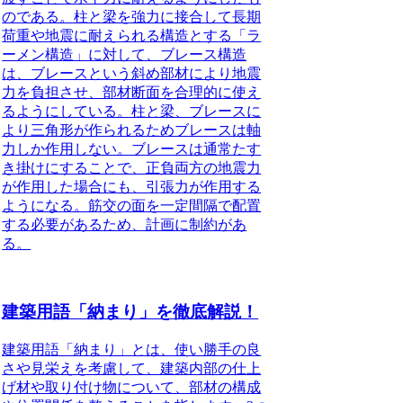
のである。柱と梁を強力に接合して長期
荷重や地震に耐えられる構造とする「ラ
ーメン構造」に対して、ブレース構造
は、ブレースという斜め部材により地震
力を負担させ、部材断面を合理的に使え
るようにしている。柱と梁、ブレースに
より三角形が作られるためブレースは軸
力しか作用しない。ブレースは通常たす
き掛けにすることで、正負両方の地震力
が作用した場合にも、引張力が作用する
ようになる。筋交の面を一定間隔で配置
する必要があるため、計画に制約があ
る。
建築用語「納まり」を徹底解説！
建築用語「納まり」とは、使い勝手の良
さや見栄えを考慮して、建築内部の仕上
げ材や取り付け物について、部材の構成