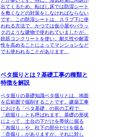
とが多いです。特に、湿気対策に問題が
出てくるため、転ばし床では防湿シート
を敷くなどの対策をしなければならない
です。この防湿シートは、スラブ下に使
われる方法で、かつては仮小屋やバラッ
クのような建物で使われていましたが、
鉄筋コンクリートを使い、耐久性や耐震
性を高めることによってマンションなど
でも使われることがあります。
ベタ掘りとは？基礎工事の種類と
特徴を解説
ベタ掘りの基礎知識
ベタ掘りとは、地面
を広範囲で掘削することです。建築工事
における「ベタ基礎」の前の工程で、
「総掘り」とも呼ばれます。基礎の形状
によって、土台の下だけを帯状に掘る
「布掘り」や、柱下の部分だけを掘る
「壺掘り」がありますが、それに対し