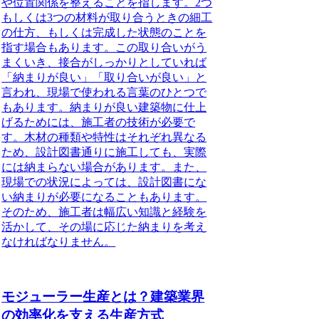
や位置関係を整えること
を指します。2つ
もしくは3つの材料が取り合うときの細工
の仕方、もしくは完成した状態のことを
指す場合もあります。この取り合いがう
まくいき、接合がしっかりとしていれば
「納まりが良い」「取り合いが良い」と
言われ、現場で使われる言葉のひとつで
もあります。納まりが良い建築物に仕上
げるためには、
施工者の技術が必要
で
す。木材の種類や特性はそれぞれ異なる
ため、設計図書通りに施工しても、実際
には納まらない場合があります。また、
現場での状況によっては、設計図書にな
い納まりが必要になることもあります。
そのため、施工者は幅広い知識と経験を
活かして、その場に応じた納まりを考え
なければなりません。
モジューラー生産とは？建築業界
の効率化を支える生産方式