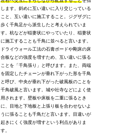
左右へ交互にずらしながら配置すること
を指
します。斜めに互い違いに入り交じっている
こと、互い違いに施工すること。ジグザグに
歩く千鳥足から派生したと考えられていま
す。杭などが稲妻状にやっていたり、稲妻状
に施工することも千鳥に並べると言います。
ドライウォール工法の石膏ボードや剛床の床
合板などの強度を増すため、互い違いに張る
ことを「千鳥張り」と呼びます。また、両端
を固定したチェーンが垂れ下がった形を千鳥
と呼び、中央が垂れ下がった破風板のことを
千鳥破風と言います。城や社寺などによく使
用されます。壁板や床板を二重に張るとき
に、目地と下地板と上張り板を合わせないよ
うに張ることも千鳥だと言います。目違いが
起きにくく強度が増すという利点がありま
す。