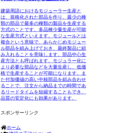
建築用語におけるモジューラー生産と
は、
規格化された部品を作り、最少の種
類の部品で最多の種類の製品を生産する
方式
のことです。多品種少量生産が可能
な生産方式といえます。モジュールとは
複合という意味で、あらかじめモジュー
ル部品を組み上げておき、最終製品に組
み入れることを意味します。部品中心生
産方法とも呼ばれます。モジュラー化に
より必要な部品などを大量生産し、低価
格で生産することが可能になります。ま
た付加価値の高い中核部品を組み合わせ
ることで、注文から納品までの時間であ
るリードタイムを短縮することもでき、
品質の安定化にも効果があります。
スポンサーリンク
ホーム