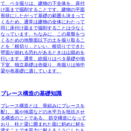
て、ベタ掘りは、建物の下全体を、床付
け面まで掘削することです。建物の平面
形状にしたがって基礎の範囲も決まって
くるため、通常は建物の全体にわたって
同じ床付け面まで掘削することは少なく
なっています。ちなみに、この基盤をつ
くるための地盤面以下の土を掘り取るこ
とを「根切り」といい、根切りでできた
壁面が崩れる恐れがあるときは山留めを
行います。通常、総掘りはベタ基礎や地
下室、独立基礎は壺掘り、布掘りは地中
梁や布基礎に適しています。
ブレース構造の基礎知識
ブレース構造とは、骨組みにブレースを
配し、風や地震などの水平力を抵抗させ
る構造のことである。
筋交構造になって
おり、柱と梁に囲まれた面に斜めに材を
渡すことで水平力に耐えるようにしたも