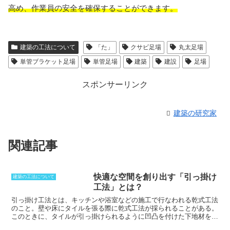
高め、作業員の安全を確保することができます。
建築の工法について
「た」
クサビ足場
丸太足場
単管ブラケット足場
単管足場
建築
建設
足場
スポンサーリンク
建築の研究家
関連記事
快適な空間を創り出す「引っ掛け
建築の工法について
工法」とは？
引っ掛け工法とは、キッチンや浴室などの施工で行なわれる乾式工法
のこと。壁や床にタイルを張る際に乾式工法が採られることがある。
このときに、タイルが引っ掛けられるように凹凸を付けた下地材を施
工しておく。この専用の下地材に対してタイルもひっかけられる物を