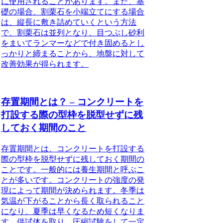
に使用されることがあります。また、基
礎の場合、割栗石を小端立てにする場合
は、縦長に敷き詰めていくという方法
で、
割栗石
は
並列
となり、目つぶし砂利
をまいて
ランマー
などで付き固めると
し
っかりと締まる
ことから、地盤に対して
改善効果
が得られます。
存置期間とは？ – コンクリートを
打設する際の型枠を脱型せずに残
しておく期間のこと
存置期間とは、コンクリートを打設する
際の型枠を脱型せずに残しておく期間の
こと
です。一般的には養生期間と呼ぶこ
とが多いです。コンクリートの強度の発
現によって期間が決められます。冬季は
気温が下がることから長く取られること
になり、夏季は早くなるため短くなりま
す。供試体を取り、圧縮試験をして一定