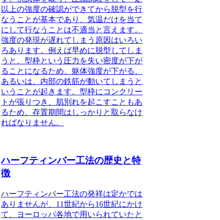
以上の強度の確認ができてから脱型を行
なうことが基本であり、気温だけを当て
にして行なうことは不適当と言えます。
強度の発現が遅れてしまう原因はいろい
ろあります。例えば早めに脱型してしま
うと、型枠という圧力を失い密度が下が
ることになるため、躯体強度が下がる、
あるいは、内部の鉄筋が動いてしまうと
いうことが起きます。型枠にコンクリー
トが張りつき、肌別れを起こすこともあ
るため、存置期間はしっかりと取らなけ
ればなりません。
ハーフティンバー工法の歴史と特
徴
ハーフティンバー工法の発祥は定かでは
ありませんが、11世紀から16世紀にかけ
て、ヨーロッパ各地で用いられていたと