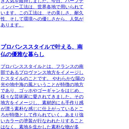
き人気を維持しました。今日、ハーフテ
ィンバー工法は、世界各地で用いられて
います。この工法は、その美しさ、耐久
性、そして環境への優しさから、人気が
あります。
プロバンススタイルで叶える、南
仏の優雅な暮らし
プロバンススタイルとは、フランスの南
部であるプロヴァンス地方をイメージし
たスタイルのことです。
やわらかな陽の
光や地中海の風ということが特徴の地方
であり、ゴッホやゴーギャンをはじめ、
様々な芸術家に愛されてきました。その
地方をイメージし、素材的にも手作り感
が漂う素朴な感じに仕上がっているとこ
ろが特徴として作られていく。あまり強
いカラーの塗装が行なわれたりすること
はなく、素地を生かした素朴な物が多