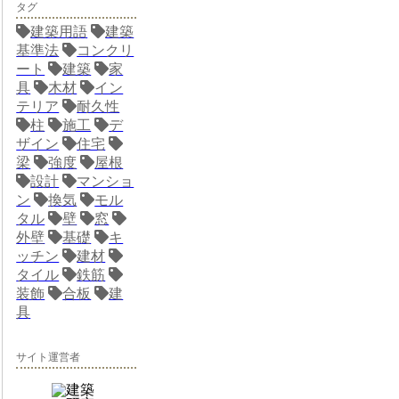
タグ
建築用語
建築
基準法
コンクリ
ート
建築
家
具
木材
イン
テリア
耐久性
柱
施工
デ
ザイン
住宅
梁
強度
屋根
設計
マンショ
ン
換気
モル
タル
壁
窓
外壁
基礎
キ
ッチン
建材
タイル
鉄筋
装飾
合板
建
具
サイト運営者