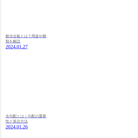
耐水合板とは？用途や種
類を解説
2024.01.27
水勾配とは｜勾配の重要
性と算出方法
2024.01.26