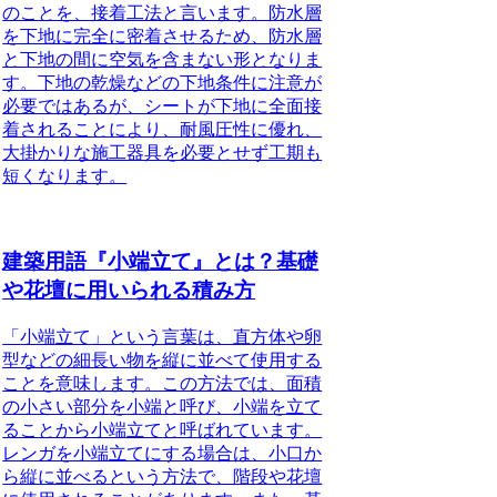
のことを、接着工法と言います。防水層
を下地に完全に密着させるため、防水層
と下地の間に空気を含まない形となりま
す。下地の乾燥などの下地条件に注意が
必要ではあるが、シートが下地に全面接
着されることにより、耐風圧性に優れ、
大掛かりな施工器具を必要とせず工期も
短くなります。
建築用語『小端立て』とは？基礎
や花壇に用いられる積み方
「
小端立て
」という言葉は、直方体や卵
型などの細長い物を縦に並べて使用​​する
ことを意味します。この方法では、
面積
の小さい部分
を
小端
と呼び、小端を立て
ることから
小端立て
と呼ばれています。
レンガを小端立てにする場合は、小口か
ら縦に並べるという方法で、階段や花壇