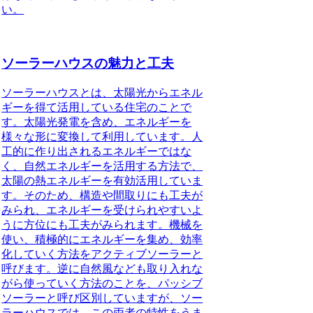
い。
ソーラーハウスの魅力と工夫
ソーラーハウスとは、
太陽光からエネル
ギーを得て活用している住宅
のことで
す。太陽光発電を含め、エネルギーを
様々な形に変換して利用しています。人
工的に作り出されるエネルギーではな
く、自然エネルギーを活用する方法で、
太陽の熱エネルギーを有効活用していま
す。そのため、
構造や間取りにも工夫が
みられ、エネルギーを受けられやすいよ
うに方位にも工夫がみられます
。機械を
使い、積極的にエネルギーを集め、効率
化していく方法を
アクティブソーラー
と
呼びます。逆に自然風なども取り入れな
がら使っていく方法のことを、
パッシブ
ソーラー
と呼び区別していますが、ソー
ラーハウスでは、
この両者の特性をうま