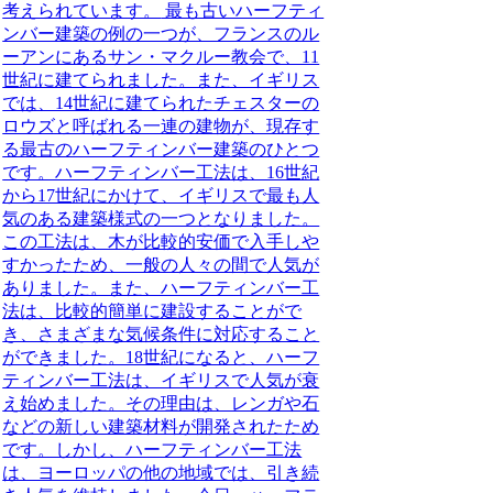
考えられています。
最も古いハーフティ
ンバー建築の例の一つが、フランスのル
ーアンにあるサン・マクルー教会で、11
世紀に建てられました。また、イギリス
では、14世紀に建てられたチェスターの
ロウズと呼ばれる一連の建物が、現存す
る最古のハーフティンバー建築のひとつ
です。ハーフティンバー工法は、16世紀
から17世紀にかけて、イギリスで最も人
気のある建築様式の一つとなりました。
この工法は、木が比較的安価で入手しや
すかったため、一般の人々の間で人気が
ありました。また、ハーフティンバー工
法は、比較的簡単に建設することがで
き、さまざまな気候条件に対応すること
ができました。18世紀になると、ハーフ
ティンバー工法は、イギリスで人気が衰
え始めました。その理由は、レンガや石
などの新しい建築材料が開発されたため
です。しかし、ハーフティンバー工法
は、ヨーロッパの他の地域では、引き続