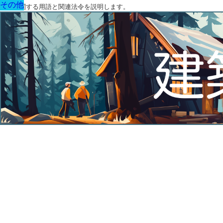
その他
その他
その他
その他
その他
その他
その他
建築に関する用語と関連法令を説明します。