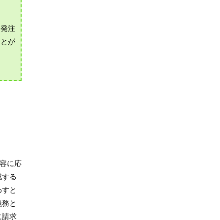
、発注
ことが
内容に応
成する
わすと
義務と
に請求