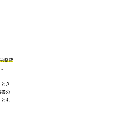
、労務費
す。
すとき
積書の
ことも