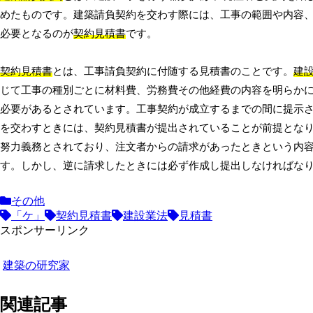
めたものです。建築請負契約を交わす際には、工事の範囲や内容
必要となるのが
契約見積書
です。
契約見積書
とは、工事請負契約に付随する見積書のことです。
建設
じて工事の種別ごとに材料費、労務費その他経費の内容を明らか
必要があるとされています。工事契約が成立するまでの間に提示
を交わすときには、契約見積書が提出されていることが前提とな
努力義務とされており、注文者からの請求があったときという内
す。しかし、逆に請求したときには必ず作成し提出しなければな
その他
「ケ」
契約見積書
建設業法
見積書
スポンサーリンク
建築の研究家
関連記事