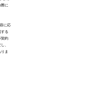
の際に
容に応
成する
事契約
だし、
ありま