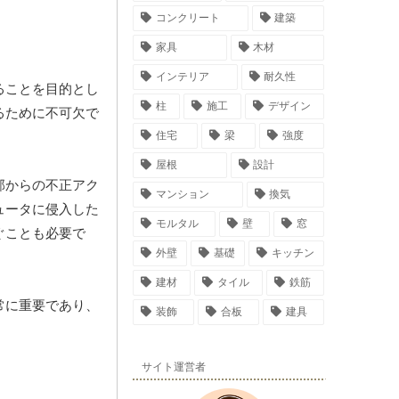
コンクリート
建築
家具
木材
インテリア
耐久性
ることを目的とし
柱
施工
デザイン
るために不可欠で
住宅
梁
強度
屋根
設計
部からの不正アク
マンション
換気
ュータに侵入した
モルタル
壁
窓
ぐことも必要で
外壁
基礎
キッチン
建材
タイル
鉄筋
常に重要であり、
装飾
合板
建具
サイト運営者