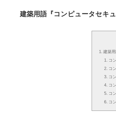
建築用語『コンピュータセキ
建築用
コ
コ
コ
コ
コ
コ