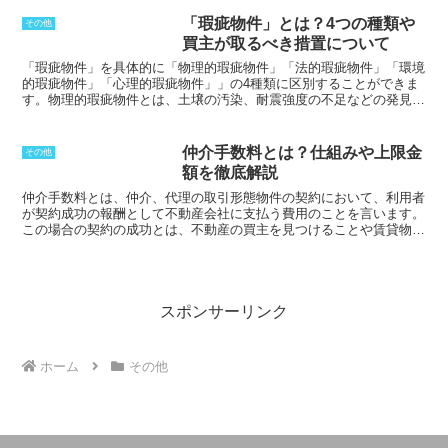
プロジェクトの規模や期間、建設業者の信用力などによって異なりま
はマンションの施工主が事前に住民説明
く、
映画監督の個性が強く反映されてい
す。
クレジットライン
は、建設業者が工事中に資金繰りに困らないよ
用に作成することが多くなっている。建
る
。また、前衛的、実験的な作品も数多
「瑕疵物件」とは？4つの種類や
その他
うにするための安全弁の役割を果たしています。建設業者は、
クレジ
物の高さの他、形状、日陰が最大となる
く上映されている。アートシアターは、
買主が取るべき措置について
ットライン
から資金を借り入れて、資材の購入や従業員の給与の支払
冬至日の耐用の方位角と影の倍率をもと
映画ファンにとって、新しい映画との出
いに充てることができます。
クレジットライン
は、建設プロジェクト
に作製される。
「瑕疵物件」を具体的に「
物理的瑕疵物件」「法的瑕疵物件」「環境
会いの場となっている。
の完成後には返済する必要があります。返済期間は、金融機関と建設
的瑕疵物件」「心理的瑕疵物件」
」の4種類に区別することができま
業者との間で合意した期間によって異なります。
クレジットライン
す。
物理的瑕疵物件
とは、土壌の汚染、耐震強度の不足などの発見が
は、建設業者が建設プロジェクトを円滑に進めるために欠かせない資
あり、これらは物理的瑕疵とみなされるおそれがあります。
法的瑕疵
金調達の手段です。
物件
とは、隣接する土地の所有権が争われている場合や、抵当権など
の担保権が設定されている場合などです。
環境的瑕疵物件
とは、大気
仲介手数料とは？仕組みや上限金
その他
汚染、騒音、悪臭などの環境問題の影響を受けている物件のことで
額を徹底解説
す。
心理的瑕疵物件
とは、事故や事件などがあった物件のことです。
仲介手数料とは、仲介、代理の取引形態物件の契約において、利用者
が契約成功の報酬として不動産会社に支払う費用のことを言います。
この場合の契約の成功とは、不動産の買主を見つけることや賃貸物件
の希望の物件を探し、契約を締結することを意味します。仲介手数料
は法律で上限金額が定められいる。不動産の売買の場合にはその価格
に応じて設定されており、賃貸借の場合には借賃の１ヵ月分の賃料に
消費税を足した金額以内の範囲で設定されます。法的には依頼者の一
方から受けることのできる報酬の額は、依頼者の承諾を得ている場合
スポンサーリンク
を除き賃料の1月分の0.54倍と定められていますが、契約書に媒介報
酬額を払うことが明記され、借りる側が全額を払うケースが散見され
ます。
ホーム
その他