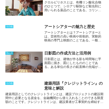
クロルピリホスとは
、有機リン酸化合物
のひとつで、シロアリ駆除など殺虫剤に
用いられる薬品のことである。コリンエ
ステラーゼ阻害作用を持ち、住宅の土台
や柱に対して吹き付けておくことで、シ
ロアリ駆除をすることができた。しか
し、シックハウス症候群がクローズアッ
アートシアターの魅力と歴史
その他
プされるようになり、原因物質として指
アートシアターとは？
アートシアターと
定されたことから2003年の建築基準法改
は、芸術性の高い映画や前衛的、実験的
正で居室を持つ建物には使用することが
映画の専門上映館のことである。一般的
できなくなった。頭痛や吐き気、目の痛
に、商業映画館では上映されないような
みなどの症状が出る可能性が指摘されて
作品を上映している。アートシアター
おり、農薬としても残留性が高く、野菜
は、映画芸術を支える重要な存在であ
日影図の作成方法と活用例
に残ってしまうことも問題であることか
その他
り、映画文化の発展に貢献している。ア
ら使用するべきではない。輸入野菜の中
日影図とは、建物が作る影を時間毎に平
ートシアターは、1950年代にアメリカで
には、クロルピリホスが基準値を上回る
面図に描き、図にしたもののことであ
生まれた。当時、ハリウッドの商業映画
残留濃度を示し、大きなニュースになる
る。
ある単位の長さの鉛直棒の先端が水
に飽き足らない映画ファンたちが、芸術
こともある。
平線に落とす日影の軌跡を、直接平面図
性の高い映画を求めて集まり、上映会を
に描いたものを日影曲線図と言い、建築
開催するようになった。これが、アート
物などのある時刻に地面に投じる日影
シアターの始まりである。アートシアタ
を、日影曲線図によって描いた図を言
建築用語『クレジットライン』の
ーは、やがてヨーロッパにも広まり、
その他
う。建設予定の建物による影が、周辺の
1960年代には、世界中にアートシアター
意味と解説
建物に与える影響を把握することが可能
が誕生した。日本では、1970年代にアー
建築用語としてのクレジットライン
とは、建設プロジェクトの建設期
となる。どの時間帯にどの場所が日陰に
トシアターが誕生し、現在では、全国各
間中に必要となる資金を、金融機関から借り入れることのできる限度
なるかを指し示すものとなる。
日影図
地にアートシアターが存在する。アート
額のことです。
クレジットライン
は、建設業者が工事契約を締結する
は、日照権の判断基準となり、調停や裁
シアターで上映される作品は、商業映画
前に金融機関と交渉して設定されます。
クレジットライン
の金額は、
判の際の必須資料となっている。
近年で
とは一味違う。芸術性の高い作品が多