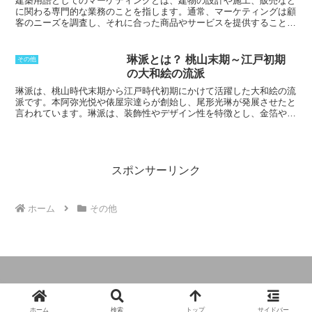
建築用語としてのマーケティング
とは、建物の設計や施工、販売など
ューを行い、より詳細な情報を収集します。観察調査は、消費者の行
に関わる専門的な業務のことを指します。通常、マーケティングは顧
動を観察することで、購買動機や潜在的なニーズを調査します。モチ
客のニーズを調査し、それに合った商品やサービスを提供することを
ベーションリサーチは、マーケティングや商品開発に広く活用されて
目的としていますが、建築用語としてのマーケティングでは、建物の
います。消費者の購買動機を理解することで、より効果的なマーケテ
設計や施工の際に、顧客の要望を反映させることを目的としていま
ィング施策や商品開発を行うことができます。また、モチベーション
す。具体的には、建物のデザインや間取り、設備などを顧客の要望に
琳派とは？ 桃山末期～江戸初期
その他
リサーチは、消費者行動の研究にも役立っています。消費者の購買動
合わせてカスタマイズしたり、顧客の予算やスケジュールに合わせて
の大和絵の流派
機を理解することで、消費者行動のメカニズムを明らかにすることが
施工計画を調整したりします。また、建物の販売時には、顧客に建物
でき、より良い社会の創造につなげることができます。
の良さをアピールしたり、住宅ローンの手続きをサポートしたりする
琳派
は、桃山時代末期から江戸時代初期にかけて活躍した大和絵の流
ことも含まれます。
建築業界においては、マーケティングは非常に重
派です。
本阿弥光悦や俵屋宗達
らが創始し、
尾形光琳
が発展させたと
要な業務です。
建物の設計や施工を顧客の要望に合致させることで、
言われています。琳派は、装飾性やデザイン性を特徴とし、金箔や銀
顧客満足度を高め、リピーター獲得につなげることができます。ま
箔を多用したり、大胆な構図や色彩を用いたりするのが特徴です。琳
た、建物の販売時には、マーケティングを通じて顧客に建物の良さを
派の歴史は、
本阿弥光悦
が京都で蒔絵師として活躍していた16世紀
アピールすることで、販売促進効果を高めることができます。
末に始まると言われています。光悦は、俵屋宗達と親しく交流し、宗
達の絵に蒔絵を施したり、宗達の絵を模写したりしていました。光悦
の蒔絵には、宗達の絵画の影響が強く見られます。17世紀初頭に
スポンサーリンク
は、
俵屋宗達
が京都で活躍し、琳派の様式を確立しました。宗達は、
金箔や銀箔を多用した装飾的な絵画を描き、大胆な構図や色彩を用い
て新しい表現を生み出しました。宗達の絵画は、当時の貴族や武家に
ホーム
その他
人気を博し、琳派は有力な画派としての地位を確立しました。
その
後、18世紀初めに尾形光琳が活躍し、琳派をさらに発展させまし
た。光琳の絵画は、宗達の絵画よりも繊細で優美な作風で、当時の貴
族や文人たちに人気を博しました。光琳は、琳派の様式を完成させた
人物であり、琳派を代表する画家の一人として知られています。
© 2024 建築用語と関係法令の説明.
ホーム
検索
トップ
サイドバー