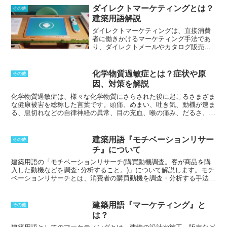
者にとって大きなメリットがあります。
ダイレクトマーケティングとは？
その他
また、客にとっても、実際に商品を確認
建築用語解説
してから購入することができるので、安
ダイレクトマーケティングは、直接消費
心感があります。サンプルセリングシス
者に働きかけるマーケティング手法であ
テムは、主に家具や家電などの大型商品
り、ダイレクトメールやカタログ販売な
を販売する店舗で導入されています。こ
どがあります。消費者に直接働きかける
れらの商品を購入する際には、実際に商
ことで、より高い販売効率と顧客満足度
品を見てから購入したいという客が多い
を実現できると考えられています。 ダイ
からです。また、小売業者にとっても、
化学物質過敏症とは？症状や原
その他
レクトマーケティングは、消費者のニー
大型商品の保管コストや販売スペースを
因、対策を解説
ズを把握した上で、適切な商品やサービ
削減することができるため、このシステ
スを提案することが重要です。また、消
ムは有効です。サンプルセリングシステ
化学物質過敏症は、様々な化学物質にさらされた後に起こるさまざま
費者の購買意欲を刺激し、購買行動につ
ムは、客と小売業者の双方にとってメリ
な健康被害を総称した言葉です。
頭痛、めまい、吐き気、動機が速ま
なげるための工夫が必要です。ダイレク
ットのある販売システムです。そのた
る、息切れなどの自律神経の異常、目の充血、喉の痛み、だるさ、思
トマーケティングでは、消費者と企業が
め、近年、導入する店舗が増えていま
考力の低下、不眠などの症状があらわれます。強い症状の場合には、
直接つながっているため、消費者からの
す。
１日中寝込んでしまうこともあります。このとき、化学物質の量が少
フィードバックを迅速に得ることができ
ないにもかかわらず過敏に反応するようになります。
化学物質過敏症
建築用語『モチベーションリサー
その他
ます。これにより、企業は消費者のニー
は、原因となる物質が何であるかが特定できない場合がほとんどで
チ』について
ズをより深く理解し、商品の改良やサー
す。
発症の仕方も人それぞれで、一度の化学物質への暴露で発症する
ビスの向上につなげることができます。
こともありますし、長期間にわたって化学物質に暴露された後に発症
建築用語の「モチベーションリサーチ(購買動機調査。客が商品を購
することもあります。化学物質過敏症を発症する人は、一般の人より
入した動機などを調査･分析すること。)」について解説します。
モチ
も化学物質に対して過敏に反応する体質を持っていると考えられてい
ベーションリサーチとは、消費者の購買動機を調査・分析する手法で
ます。
す。消費者の潜在的なニーズや購買行動を理解することで、より良い
商品やサービスの開発につなげることができます。
モチベーションリ
サーチの手法としては、アンケート調査やインタビュー調査、観察調
建築用語『マーケティング』と
その他
査などが挙げられます。アンケート調査は、消費者に質問紙を配布し
は？
たり、オンラインでアンケートを実施したりして、購買動機や潜在的
なニーズを調査します。インタビュー調査は、消費者に直接インタビ